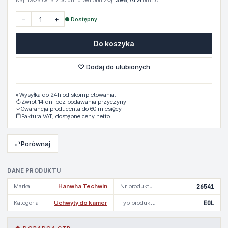
Najniższa cena z 30 dni przed obniżką:
396,74 zł
brutto
−
+
● Dostępny
Do koszyka
♡ Dodaj do ulubionych
◐
Wysyłka do 24h od skompletowania.
↻
Zwrot 14 dni bez podawania przyczyny
✓
Gwarancja producenta do 60 miesięcy
▢
Faktura VAT, dostępne ceny netto
⇄
Porównaj
DANE PRODUKTU
Marka
Hanwha Techwin
Nr produktu
26541
Kategoria
Uchwyty do kamer
Typ produktu
EOL