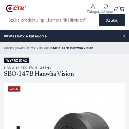
Zaloguj
Ulubione
Szukaj
Wszystkie kategorie
▾
Strona główna
›
Uchwyty do kamer
›
SBO-147B Hanwha Vision
WYPRZEDAŻ
HANWHA TECHWIN ·
26541
SBO-147B Hanwha Vision
−
15
%