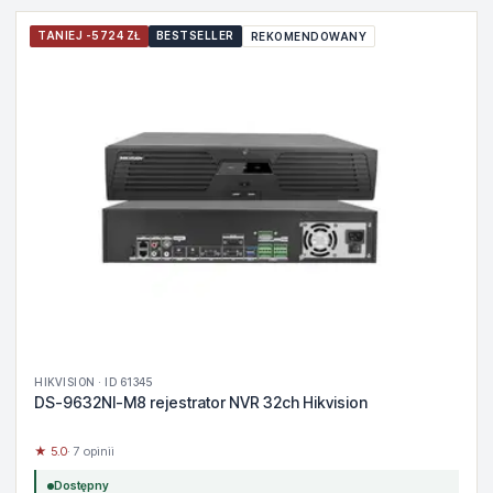
TANIEJ -5724 ZŁ
BESTSELLER
REKOMENDOWANY
HIKVISION · ID 61345
DS-9632NI-M8 rejestrator NVR 32ch Hikvision
★ 5.0
· 7 opinii
Dostępny