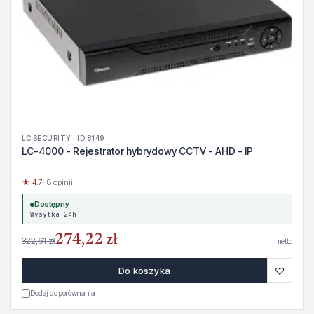
LC SECURITY · ID 8149
LC-4000 - Rejestrator hybrydowy CCTV - AHD - IP
★ 4.7
· 8 opinii
Dostępny
Wysyłka 24h
274,22 zł
322,61 zł
netto
♡
Do koszyka
Dodaj do porównania