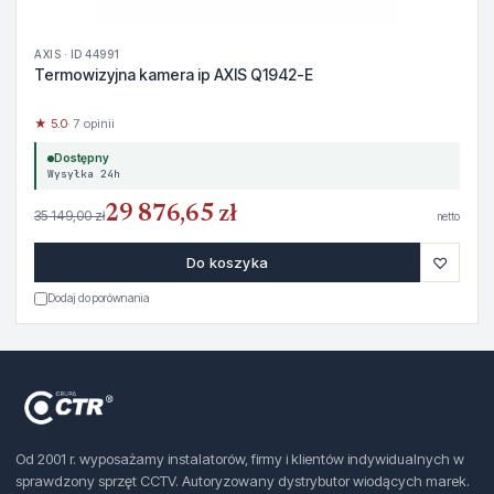
AXIS · ID 44991
Termowizyjna kamera ip AXIS Q1942-E
★ 5.0
· 7 opinii
Dostępny
Wysyłka 24h
29 876,65 zł
35 149,00 zł
netto
♡
Do koszyka
Dodaj do porównania
Od 2001 r. wyposażamy instalatorów, firmy i klientów indywidualnych w
sprawdzony sprzęt CCTV. Autoryzowany dystrybutor wiodących marek.