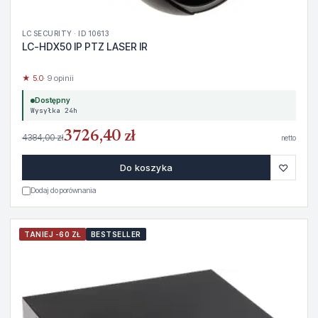
LC SECURITY · ID 10613
LC-HDX50 IP PTZ LASER IR
★ 5.0
· 9 opinii
Dostępny
Wysyłka 24h
3726,40 zł
4384,00 zł
netto
♡
Do koszyka
Dodaj do porównania
TANIEJ -60 ZŁ
BESTSELLER