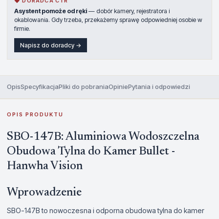
◆ DORADCA CTR
Asystent pomoże od ręki
— dobór kamery, rejestratora i
okablowania. Gdy trzeba, przekażemy sprawę odpowiedniej osobie w
firmie.
Napisz do doradcy →
Opis
Specyfikacja
Pliki do pobrania
Opinie
Pytania i odpowiedzi
OPIS PRODUKTU
SBO-147B: Aluminiowa Wodoszczelna
Obudowa Tylna do Kamer Bullet -
Hanwha Vision
Wprowadzenie
SBO-147B to nowoczesna i odporna obudowa tylna do kamer