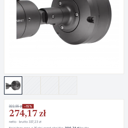
322,55 zł
−15%
274,17 zł
netto · brutto 337,23 zł