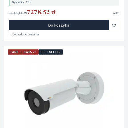
Wysyłka 24h
7278,52 zł
11 932,00 zł
netto
♡
Do koszyka
Dodaj do porównania
TANIEJ -6485 ZŁ
BESTSELLER