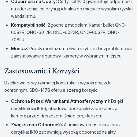
Odporność na Udary
: Certyfikat IK10 gwarantuje odporność
na uderzenia, co czyni ją idealną do miejsc o wysokim ryzyku
wandalizmu.
Kompatybilność
: Zgodna z modelami kamer bullet QNO-
6082R, QNO-6012R, QNO-6022R, QNO-6032R, QNO-
7082R.
Montaż
: Prosty montaż umożliwia szybkie i bezproblemowe
zainstalowanie obudowy i kamery w wybranym miejscu.
Zastosowanie i Korzyści
Dzięki swojej wytrzymałej konstrukcji i wysoki pojazdu
ochronnym, SBO-147B oferuje szereg korzyści:
Ochrona Przed Warunkami Atmosferycznymi
: Dzięki
certyfikatowi IP66, obudowa doskonale zabezpiecza
kamerę przed deszczem, śniegiem, i kurzem.
Zwiększona Odporność
: Aluminiowa konstrukcja oraz
certyfikat IK10 zapewniają wysoką odporność na akty