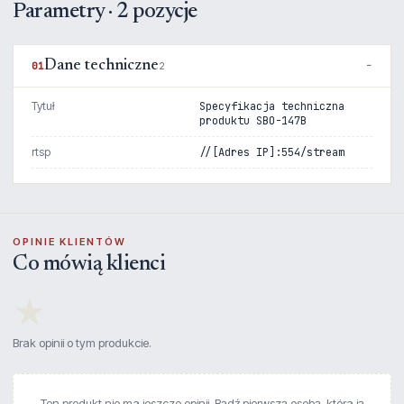
Parametry · 2 pozycje
Dane techniczne
01
2
Tytuł
Specyfikacja techniczna
produktu SBO-147B
rtsp
//[Adres IP]:554/stream
OPINIE KLIENTÓW
Co mówią klienci
★
Brak opinii o tym produkcie.
Ten produkt nie ma jeszcze opinii. Bądź pierwszą osobą, która ją