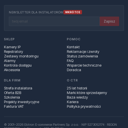
NEWSLETTER DLA INSTALATORÓW
WKRÓTCE
Zapisz
SKLEP
POMOC
Kamery IP
Kontakt
Rejestratory
Reklamacje i zwroty
Zestawy monitoringu
Status zamówienia
Alarmy
FAQ
Kontrola dostępu
Wsparcie techniczne
Akcesoria
Doradca
DLA FIRM
O CTR
Strefa instalatora
25 lat historii
Oferta B2B
Marki które sprzedajemy
Szkolenia
Baza wiedzy
Projekty inwestycyjne
Kariera
Faktura VAT
Polityka prywatności
© 2001–2026 Elctron E-commerce Partners Sp. z o.o. · NIP 5273052174 · REGON