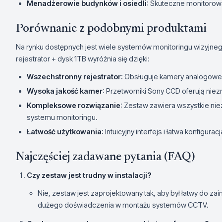
Menadżerowie budynków i osiedli
: Skuteczne monitoro
Porównanie z podobnymi produktami
Na rynku dostępnych jest wiele systemów monitoringu wizyjne
rejestrator + dysk 1TB wyróżnia się dzięki:
Wszechstronny rejestrator
: Obsługuje kamery analogowe, 
Wysoka jakość kamer
: Przetworniki Sony CCD oferują nie
Kompleksowe rozwiązanie
: Zestaw zawiera wszystkie ni
systemu monitoringu.
Łatwość użytkowania
: Intuicyjny interfejs i łatwa konfiguracj
Najczęściej zadawane pytania (FAQ)
Czy zestaw jest trudny w instalacji?
Nie, zestaw jest zaprojektowany tak, aby był łatwy do za
dużego doświadczenia w montażu systemów CCTV.