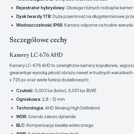
Rejestrator hybrydowy
: Obsługa różnych rodzajów kamer 
Dysk twardy 1TB
: Duża pojemność na długoterminowe pr
Wodoszczelność IP66
: Kamery odporne na trudne warunk
Szczegółowe cechy
Kamery LC-676 AHD
Kamery LC-676 AHD to zewnętrzne kamery kopułkowe, wyposażo
gwarantuje wysoką jakość obrazu nawet w trudnych warunkach 
x 720 px oraz wiele funkcji dodatkowych:
Czułość
: 0,003 lux (kolor), 0,001 lux (B/W)
Ogniskowa
: 2,8 - 12 mm
Technologia
: AHD (Analog High Definition)
WDR
: Szeroki zakres dynamiki
BLC
: Kompensacja światła wstecznego
AWB
: Automatyczny balans bieli