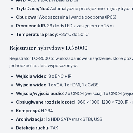
Tryb Dzień/Noc
: Automatyczne przełączanie między tryba
Obudowa
: Wodoszczelna i wandaloodporna (IP66)
Promiennik IR
: 36 diody LED z zasięgiem do 25 m
Temperatura pracy
: -35°C do 50°C
Rejestrator hybrydowy LC-8000
Rejestrator LC-8000 to wielozadaniowe urządzenie, które poz
jednocześnie. Jest wyposażony w:
Wejścia wideo
: 8 x BNC + IP
Wyjścia wideo
: 1 x VGA, 1 x HDMI, 1 x CVBS
Wejścia/wyjścia audio
: 2 x CINCH (wejścia), 1 x CINCH (wyjś
Obsługiwane rozdzielczości
: 960 x 1080, 1280 x 720, IP 
Kompresja
: H.264
Archiwizacja
: 1 x HDD SATA (max 6TB), USB
Detekcja ruchu
: TAK