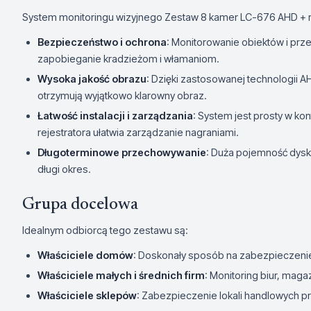
System monitoringu wizyjnego Zestaw 8 kamer LC-676 AHD + re
Bezpieczeństwo i ochrona
: Monitorowanie obiektów i prz
zapobieganie kradzieżom i włamaniom.
Wysoka jakość obrazu
: Dzięki zastosowanej technologii 
otrzymują wyjątkowo klarowny obraz.
Łatwość instalacji i zarządzania
: System jest prosty w konf
rejestratora ułatwia zarządzanie nagraniami.
Długoterminowe przechowywanie
: Duża pojemność dys
długi okres.
Grupa docelowa
Idealnym odbiorcą tego zestawu są:
Właściciele domów
: Doskonały sposób na zabezpieczenie
Właściciele małych i średnich firm
: Monitoring biur, mag
Właściciele sklepów
: Zabezpieczenie lokali handlowych p