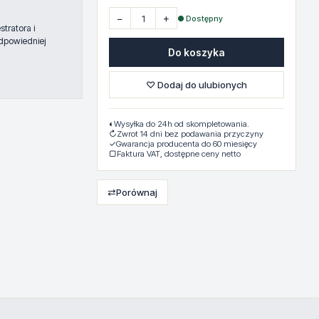
−
+
● Dostępny
tratora i
dpowiedniej
Do koszyka
♡ Dodaj do ulubionych
◐
Wysyłka do 24h od skompletowania.
↻
Zwrot 14 dni bez podawania przyczyny
✓
Gwarancja producenta do 60 miesięcy
▢
Faktura VAT, dostępne ceny netto
⇄
Porównaj