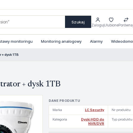
Szukaj
Zaloguj
Ulubione
Porówna
stawy monitoringu
Monitoring analogowy
Alarmy
Wideodomofo
r + dysk 1TB
trator + dysk 1TB
DANE PRODUKTU
Marka
LC Security
Nr produktu
Kategoria
Dyski HDD do
Typ produktu
NVR/DVR