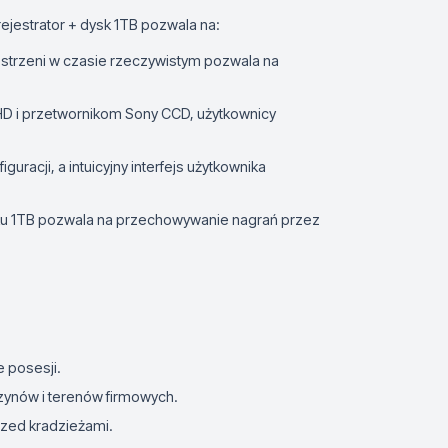
jestrator + dysk 1TB pozwala na:
estrzeni w czasie rzeczywistym pozwala na
AHD i przetwornikom Sony CCD, użytkownicy
iguracji, a intuicyjny interfejs użytkownika
ku 1TB pozwala na przechowywanie nagrań przez
 posesji.
azynów i terenów firmowych.
rzed kradzieżami.