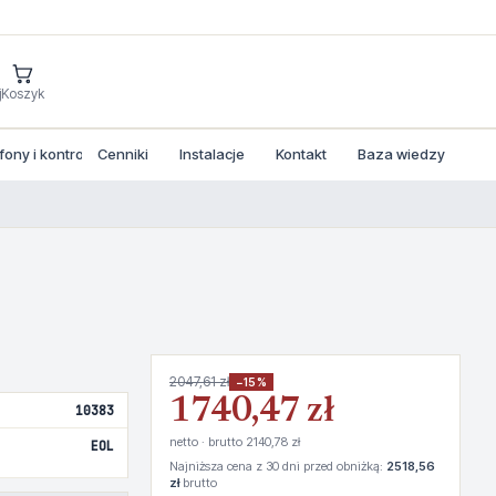
j
Koszyk
ny i kontrola dostepu
Cenniki
Instalacje
Kontakt
Baza wiedzy
2047,61 zł
−15%
1740,47 zł
10383
netto · brutto 2140,78 zł
EOL
Najniższa cena z 30 dni przed obniżką:
2518,56
zł
brutto