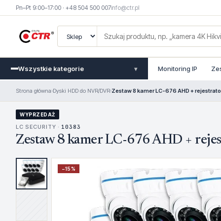
Pn–Pt 9:00–17:00 · +48 504 500 007
info@ctr.pl
Wszystkie kategorie
Monitoring IP
Ze
▾
Strona główna
›
Dyski HDD do NVR/DVR
›
Zestaw 8 kamer LC-676 AHD + rejestrato
WYPRZEDAŻ
LC SECURITY ·
10383
Zestaw 8 kamer LC-676 AHD + rejes
−
15
%