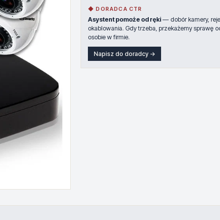
◆ DORADCA CTR
Asystent pomoże od ręki
— dobór kamery, rejes
okablowania. Gdy trzeba, przekażemy sprawę o
osobie w firmie.
Napisz do doradcy →