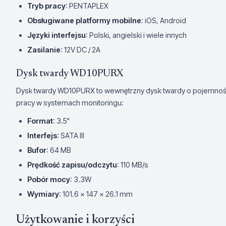
Tryb pracy
: PENTAPLEX
Obsługiwane platformy mobilne
: iOS, Android
Języki interfejsu
: Polski, angielski i wiele innych
Zasilanie
: 12V DC / 2A
Dysk twardy WD10PURX
Dysk twardy WD10PURX to wewnętrzny dysk twardy o pojemności
pracy w systemach monitoringu:
Format
: 3.5"
Interfejs
: SATA III
Bufor
: 64 MB
Prędkość zapisu/odczytu
: 110 MB/s
Pobór mocy
: 3.3W
Wymiary
: 101.6 x 147 x 26.1 mm
Użytkowanie i korzyści