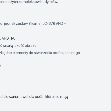
wanie całych kompleksów budynków.
go, jednak zestaw 8 kamer LC-676 AHD +
AHD i IP.
zrównaną jakość obrazu.
ezbędne elementy do stworzenia profesjonalnego
a.
instalowania nawet dla osób, które nie mają