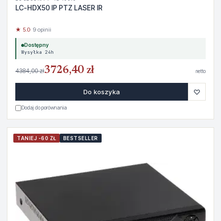
LC-HDX50 IP PTZ LASER IR
★ 5.0
· 9 opinii
Dostępny
Wysyłka 24h
3726,40 zł
4384,00 zł
netto
♡
Do koszyka
Dodaj do porównania
TANIEJ -60 ZŁ
BESTSELLER