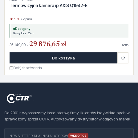
Termowizyjna kamera ip AXIS Q1942-E
★ 5.0
· 7 opinii
Dostępny
Wysyłka 24h
29 876,65 zł
35 149,00 zł
netto
♡
Do koszyka
Dodaj do porównania
Od 2001 r. wyposażamy instalatorów, firmy i klientów indywidualnych w
sprawdzony sprzęt CCTV. Autoryzowany dystrybutor wiodących marek.
NEWSLETTER DLA INSTALATORÓW
WKRÓTCE