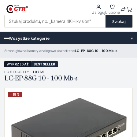
Zaloguj
Ulubione
Szukaj
Wszystkie kategorie
▾
Strona główna
›
Kamery analogowe zewnetrzne
›
LC-EP-88G 10 - 100 Mb-s
WYPRZEDAŻ
BESTSELLER
LC SECURITY ·
10735
LC-EP-88G 10 - 100 Mb-s
−
15
%