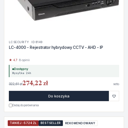
LC SECURITY · ID 8149
LC-4000 - Rejestrator hybrydowy CCTV - AHD - IP
★ 4.7
· 8 opinii
Dostępny
Wysyłka 24h
274,22 zł
322,61 zł
netto
♡
Do koszyka
Dodaj do porównania
TANIEJ -5724 ZŁ
BESTSELLER
REKOMENDOWANY