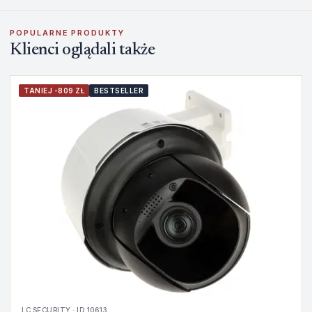
POPULARNE PRODUKTY
Klienci oglądali także
TANIEJ -809 ZŁ
BESTSELLER
LC SECURITY · ID 10613