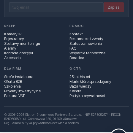
Zapisz
SKLEP
POMOC
Kamery IP
Kontakt
Rejestratory
Reklamacje i zwroty
Zestawy monitoringu
Status zamówienia
Alarmy
FAQ
Kontrola dostępu
Wsparcie techniczne
Akcesoria
Doradca
DLA FIRM
O CTR
Strefa instalatora
25 lat historii
Oferta B2B
Marki które sprzedajemy
Szkolenia
Baza wiedzy
Projekty inwestycyjne
Kariera
Faktura VAT
Polityka prywatności
© 2001–2026 Elctron E-commerce Partners Sp. z o.o. · NIP 5273052174 · REGON
525059580 · ul. Górczewska 129, 01‑109 Warszawa
Regulamin
Polityka prywatności
Ustawienia cookies