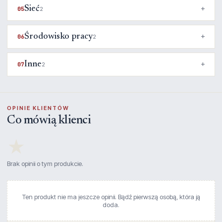
Sieć
05
2
Środowisko pracy
06
2
Inne
07
2
OPINIE KLIENTÓW
Co mówią klienci
★
Brak opinii o tym produkcie.
Ten produkt nie ma jeszcze opinii. Bądź pierwszą osobą, która ją
doda.