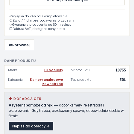
◐
Wysyłka do 24h od skompletowania.
↻
Zwrot 14 dni bez podawania przyczyny
✓
Gwarancja producenta do 60 miesięcy
▢
Faktura VAT, dostępne ceny netto
⇄
Porównaj
DANE PRODUKTU
Marka
LC Security
Nr produktu
10735
Kategoria
Kamery analogowe
Typ produktu
EOL
zewnetrzne
◆ DORADCA CTR
Asystent pomoże od ręki
— dobór kamery, rejestratora i
okablowania. Gdy trzeba, przekażemy sprawę odpowiedniej osobie w
firmie.
Napisz do doradcy →