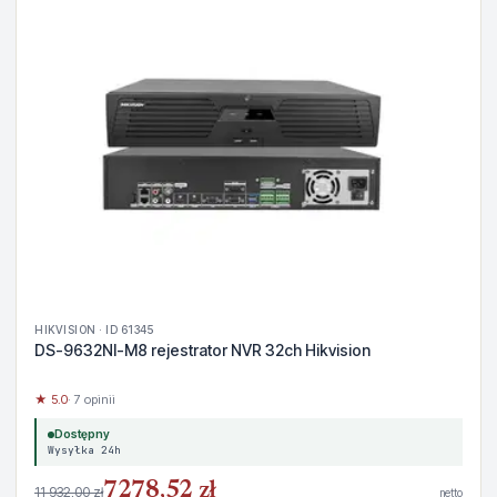
HIKVISION · ID 61345
DS-9632NI-M8 rejestrator NVR 32ch Hikvision
★ 5.0
· 7 opinii
Dostępny
Wysyłka 24h
7278,52 zł
11 932,00 zł
netto