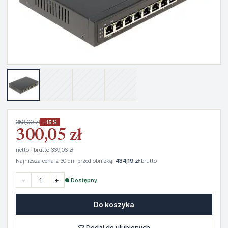
353,00 zł
−15%
300,05 zł
netto · brutto 369,06 zł
Najniższa cena z 30 dni przed obniżką:
434,19 zł
brutto
−
+
● Dostępny
Do koszyka
♡ Dodaj do ulubionych