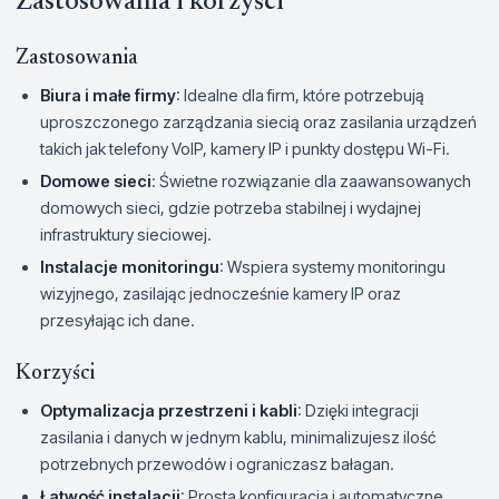
Zastosowania i korzyści
Zastosowania
Biura i małe firmy
: Idealne dla firm, które potrzebują
uproszczonego zarządzania siecią oraz zasilania urządzeń
takich jak telefony VoIP, kamery IP i punkty dostępu Wi-Fi.
Domowe sieci
: Świetne rozwiązanie dla zaawansowanych
domowych sieci, gdzie potrzeba stabilnej i wydajnej
infrastruktury sieciowej.
Instalacje monitoringu
: Wspiera systemy monitoringu
wizyjnego, zasilając jednocześnie kamery IP oraz
przesyłając ich dane.
Korzyści
Optymalizacja przestrzeni i kabli
: Dzięki integracji
zasilania i danych w jednym kablu, minimalizujesz ilość
potrzebnych przewodów i ograniczasz bałagan.
Łatwość instalacji
: Prosta konfiguracja i automatyczne