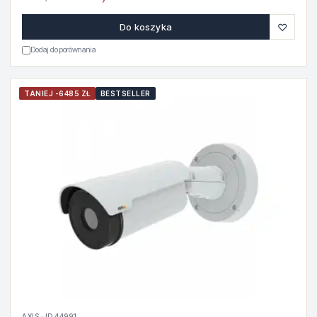
♡
Do koszyka
Dodaj do porównania
TANIEJ -6485 ZŁ
BESTSELLER
AXIS · ID 44991