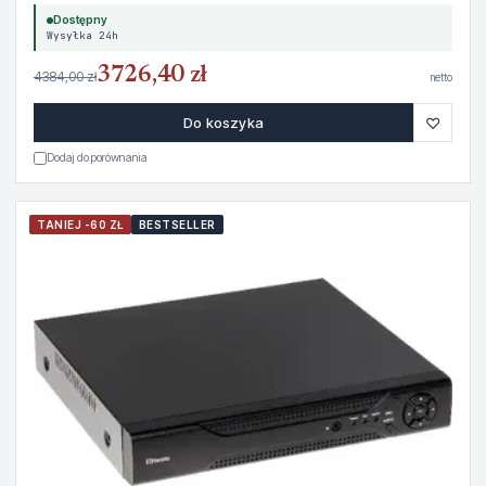
Dostępny
Wysyłka 24h
3726,40 zł
4384,00 zł
netto
♡
Do koszyka
Dodaj do porównania
TANIEJ -60 ZŁ
BESTSELLER