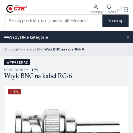
Zaloguj
Ulubione
Szukaj
Wszystkie kategorie
▾
Strona główna
›
Zlacza BNC
›
Wtyk BNC na kabel RG-6
WYPRZEDAŻ
LC SECURITY ·
199
Wtyk BNC na kabel RG-6
−
15
%