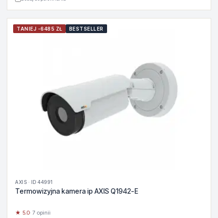
TANIEJ -6485 ZŁ
BESTSELLER
AXIS · ID 44991
Termowizyjna kamera ip AXIS Q1942-E
★ 5.0
· 7 opinii