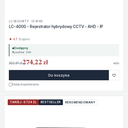
LC SECURITY · ID 8149
LC-4000 - Rejestrator hybrydowy CCTV - AHD - IP
★ 4.7
· 8 opinii
Dostępny
Wysyłka 24h
274,22 zł
322,61 zł
netto
♡
Do koszyka
Dodaj do porównania
TANIEJ -5724 ZŁ
BESTSELLER
REKOMENDOWANY