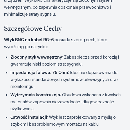
urządzeń. Wtyk BNC charakteryzuje się złoconym stykiem
wewnętrznym, co zapewnia doskonałe przewodnictwo i
minimalizuje straty sygnału.
Szczegółowe Cechy
Wtyk BNC na kabel RG-6
posiada szereg cech, które
wyróżniają go na rynku:
Złocony styk wewnętrzny
: Zabezpiecza przed korozją i
gwarantuje niski poziom strat sygnału.
Impedancja falowa: 75 Ohm
: Idealnie dopasowana do
większości standardowych systemów telewizyjnych oraz
monitoringu.
Wytrzymała konstrukcja
: Obudowa wykonana z trwałych
materiałów zapewnia niezawodność i długowieczność
użytkowania.
Łatwość instalacji
: Wtyk jest zaprojektowany z myślą o
szybkim i bezproblemowym montażu na kablu