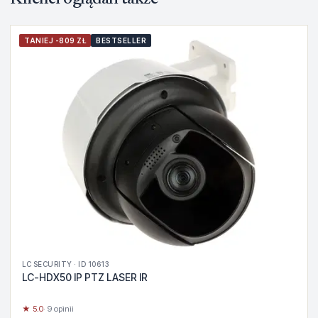
TANIEJ -809 ZŁ
BESTSELLER
LC SECURITY · ID 10613
LC-HDX50 IP PTZ LASER IR
★ 5.0
· 9 opinii