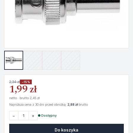
2,34 zł
−15%
1,99 zł
netto · brutto 2,45 zł
Najniższa cena z 30 dni przed obniżką:
2,88 zł
brutto
−
+
● Dostępny
Do koszyka