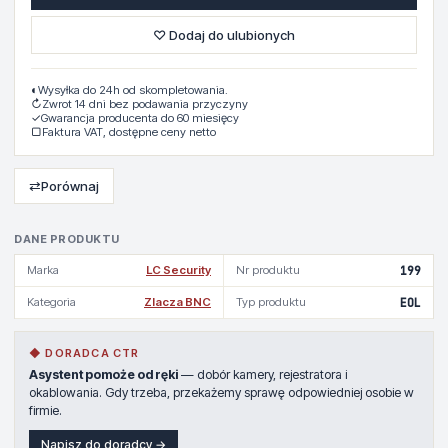
♡ Dodaj do ulubionych
◐
Wysyłka do 24h od skompletowania.
↻
Zwrot 14 dni bez podawania przyczyny
✓
Gwarancja producenta do 60 miesięcy
▢
Faktura VAT, dostępne ceny netto
⇄
Porównaj
DANE PRODUKTU
Marka
LC Security
Nr produktu
199
Kategoria
Zlacza BNC
Typ produktu
EOL
◆ DORADCA CTR
Asystent pomoże od ręki
— dobór kamery, rejestratora i
okablowania. Gdy trzeba, przekażemy sprawę odpowiedniej osobie w
firmie.
Napisz do doradcy →