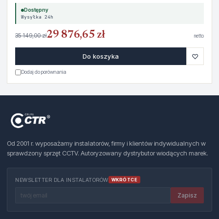
Dostępny
Wysyłka 24h
29 876,65 zł
35 149,00 zł
netto
♡
Do koszyka
Dodaj do porównania
Od 2001 r. wyposażamy instalatorów, firmy i klientów indywidualnych w
sprawdzony sprzęt CCTV. Autoryzowany dystrybutor wiodących marek.
NEWSLETTER DLA INSTALATORÓW
WKRÓTCE
Zapisz