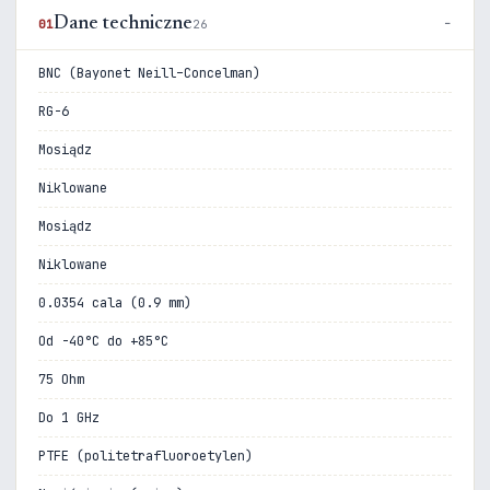
Dane techniczne
01
26
BNC (Bayonet Neill–Concelman)
RG-6
Mosiądz
Niklowane
Mosiądz
Niklowane
0.0354 cala (0.9 mm)
Od -40°C do +85°C
75 Ohm
Do 1 GHz
PTFE (politetrafluoroetylen)