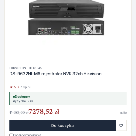
HIKVISION · ID 61345
DS-9632NI-M8 rejestrator NVR 32ch Hikvision
★ 5.0
· 7 opinii
Dostępny
Wysyłka 24h
7278,52 zł
11 932,00 zł
netto
♡
Do koszyka
Dodaj do porównania