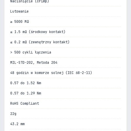
Naciśnięcie (crimp)
Lutowanie
≥ 5000 MΩ
≤ 1.5 mΩ (środkowy kontakt)
≤ 0.2 mΩ (zewnętrzny kontakt)
> 500 cykli łączenia
MIL-STD-202, Metoda 204
48 godzin w komorze solnej (IEC 68-2-11)
0.57 do 1.52 Nm
0.57 do 1.29 Nm
RoHS Compliant
22g
43.2 mm