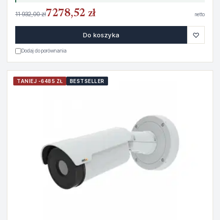
7278,52 zł
11 932,00 zł
netto
♡
Do koszyka
Dodaj do porównania
TANIEJ -6485 ZŁ
BESTSELLER