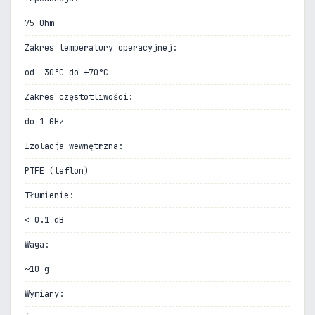
75 Ohm
Zakres temperatury operacyjnej:
od -30°C do +70°C
Zakres częstotliwości:
do 1 GHz
Izolacja wewnętrzna:
PTFE (teflon)
Tłumienie:
< 0.1 dB
Waga:
~10 g
Wymiary: