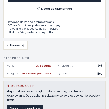
♡ Dodaj do ulubionych
◐
Wysyłka do 24h od skompletowania.
↻
Zwrot 14 dni bez podawania przyczyny
✓
Gwarancja producenta do 60 miesięcy
▢
Faktura VAT, dostępne ceny netto
⇄
Porównaj
DANE PRODUKTU
Marka
LC Security
Nr produktu
198
Kategoria
Akcesoria pozostałe
Typ produktu
EOL
◆ DORADCA CTR
Asystent pomoże od ręki
— dobór kamery, rejestratora i
okablowania. Gdy trzeba, przekażemy sprawę odpowiedniej osobie w
firmie.
Napisz do doradcy →