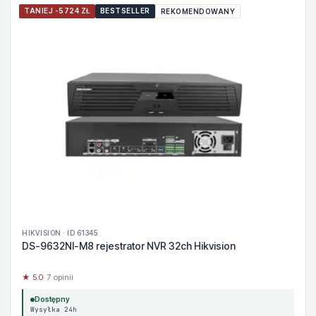
TANIEJ -5724 ZŁ
BESTSELLER
REKOMENDOWANY
HIKVISION · ID 61345
DS-9632NI-M8 rejestrator NVR 32ch Hikvision
★ 5.0
· 7 opinii
Dostępny
Wysyłka 24h