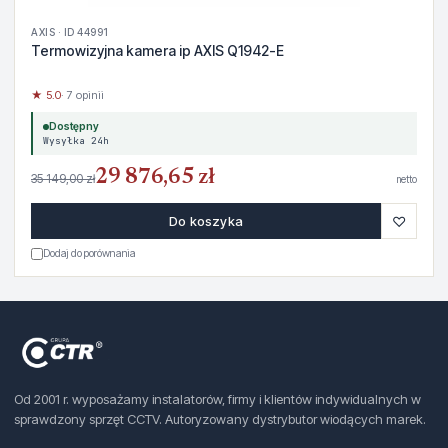
AXIS · ID 44991
Termowizyjna kamera ip AXIS Q1942-E
★ 5.0
· 7 opinii
Dostępny
Wysyłka 24h
29 876,65 zł
35 149,00 zł
netto
♡
Do koszyka
Dodaj do porównania
Od 2001 r. wyposażamy instalatorów, firmy i klientów indywidualnych w
sprawdzony sprzęt CCTV. Autoryzowany dystrybutor wiodących marek.