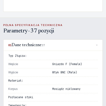
PEŁNA SPECYFIKACJA TECHNICZNA
Parametry · 37 pozycji
Dane techniczne
01
37
Typ Złącza:
Wejście
Gniazdo F (Female)
Wyjście
Wtyk BNC (Male)
Materiał:
Korpus
Mosiądz niklowany
Pozłacane styki
Impedancja: