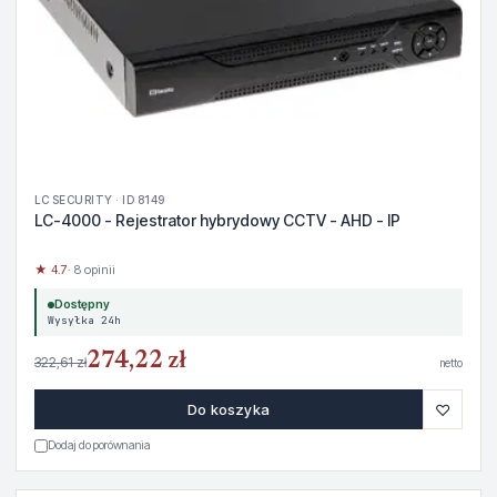
LC SECURITY · ID 8149
LC-4000 - Rejestrator hybrydowy CCTV - AHD - IP
★ 4.7
· 8 opinii
Dostępny
Wysyłka 24h
274,22 zł
322,61 zł
netto
♡
Do koszyka
Dodaj do porównania