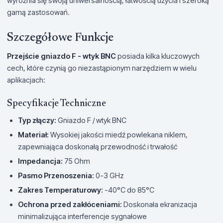
wyróżnia się swoją uniwersalnością, łatwością użycia i szeroką
gamą zastosowań.
Szczegółowe Funkcje
Przejście gniazdo F - wtyk BNC
posiada kilka kluczowych
cech, które czynią go niezastąpionym narzędziem w wielu
aplikacjach:
Specyfikacje Techniczne
Typ złączy:
Gniazdo F / wtyk BNC
Materiał:
Wysokiej jakości miedź powlekana niklem,
zapewniająca doskonałą przewodność i trwałość
Impedancja:
75 Ohm
Pasmo Przenoszenia:
0-3 GHz
Zakres Temperaturowy:
-40°C do 85°C
Ochrona przed zakłóceniami:
Doskonała ekranizacja
minimalizująca interferencje sygnałowe