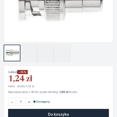
1,46 zł
−15%
1,24 zł
netto · brutto 1,53 zł
Najniższa cena z 30 dni przed obniżką:
1,80 zł
brutto
−
+
● Dostępny
Do koszyka