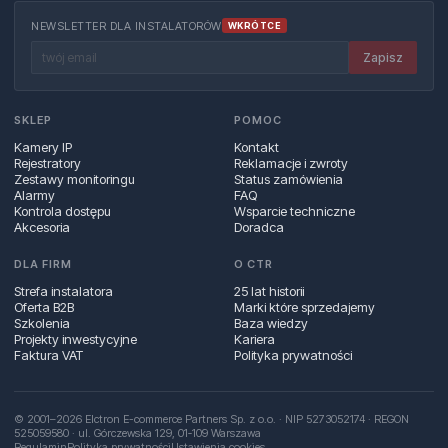
NEWSLETTER DLA INSTALATORÓW
WKRÓTCE
Zapisz
SKLEP
POMOC
Kamery IP
Kontakt
Rejestratory
Reklamacje i zwroty
Zestawy monitoringu
Status zamówienia
Alarmy
FAQ
Kontrola dostępu
Wsparcie techniczne
Akcesoria
Doradca
DLA FIRM
O CTR
Strefa instalatora
25 lat historii
Oferta B2B
Marki które sprzedajemy
Szkolenia
Baza wiedzy
Projekty inwestycyjne
Kariera
Faktura VAT
Polityka prywatności
© 2001–2026 Elctron E-commerce Partners Sp. z o.o. · NIP 5273052174 · REGON
525059580 · ul. Górczewska 129, 01‑109 Warszawa
Regulamin
Polityka prywatności
Ustawienia cookies