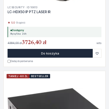
LC SECURITY · ID 10613
LC-HDX50 IP PTZ LASER IR
★ 5.0
· 9 opinii
Dostępny
Wysyłka 24h
3726,40 zł
4384,00 zł
netto
♡
Do koszyka
Dodaj do porównania
TANIEJ -60 ZŁ
BESTSELLER