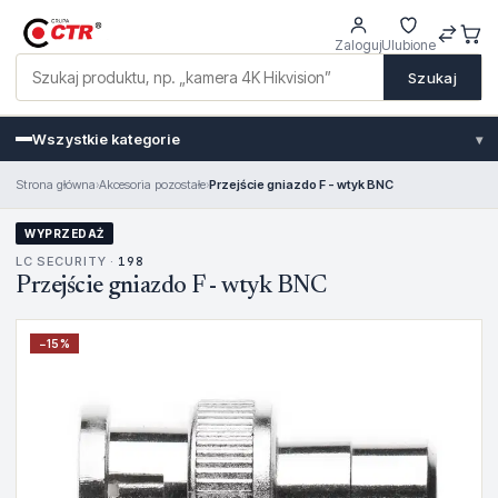
Zaloguj
Ulubione
Szukaj
Wszystkie kategorie
▾
Strona główna
›
Akcesoria pozostałe
›
Przejście gniazdo F - wtyk BNC
WYPRZEDAŻ
LC SECURITY ·
198
Przejście gniazdo F - wtyk BNC
−
15
%