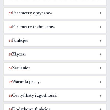
Parametry optyczne
02
4
Parametry techniczne
03
6
Funkcje
04
5
Złącza
05
2
Zasilanie
06
2
Warunki pracy
07
2
Certyfikaty i zgodności
08
2
Dodatkowe funkcje
09
3