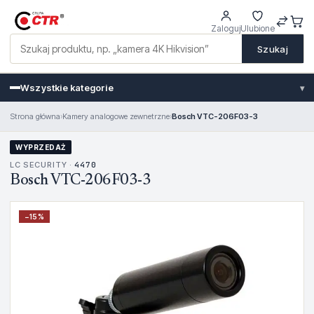
Zaloguj
Ulubione
Szukaj
Wszystkie kategorie
▾
Strona główna
›
Kamery analogowe zewnetrzne
›
Bosch VTC-206F03-3
WYPRZEDAŻ
LC SECURITY ·
4470
Bosch VTC-206F03-3
−
15
%