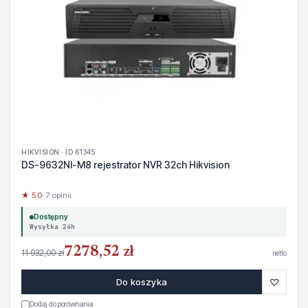
HIKVISION · ID 61345
DS-9632NI-M8 rejestrator NVR 32ch Hikvision
★ 5.0
· 7 opinii
Dostępny
Wysyłka 24h
7278,52 zł
11 932,00 zł
netto
♡
Do koszyka
Dodaj do porównania