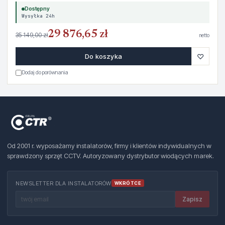
Dostępny
Wysyłka 24h
29 876,65 zł
35 149,00 zł
netto
♡
Do koszyka
Dodaj do porównania
Od 2001 r. wyposażamy instalatorów, firmy i klientów indywidualnych w
sprawdzony sprzęt CCTV. Autoryzowany dystrybutor wiodących marek.
NEWSLETTER DLA INSTALATORÓW
WKRÓTCE
Zapisz