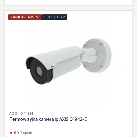
TANIEJ -6485 ZŁ
BESTSELLER
AXIS · ID 44991
Termowizyjna kamera ip AXIS Q1942-E
★ 5.0
· 7 opinii