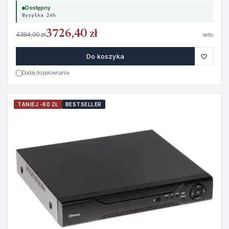
Dostępny
Wysyłka 24h
3726,40 zł
4384,00 zł
netto
♡
Do koszyka
Dodaj do porównania
TANIEJ -60 ZŁ
BESTSELLER