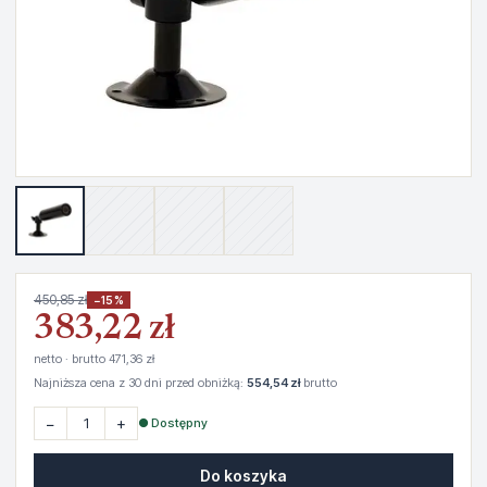
450,85 zł
−15%
383,22 zł
netto · brutto 471,36 zł
Najniższa cena z 30 dni przed obniżką:
554,54 zł
brutto
−
+
● Dostępny
Do koszyka