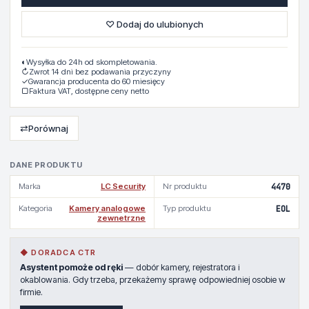
♡ Dodaj do ulubionych
◐
Wysyłka do 24h od skompletowania.
↻
Zwrot 14 dni bez podawania przyczyny
✓
Gwarancja producenta do 60 miesięcy
▢
Faktura VAT, dostępne ceny netto
⇄
Porównaj
DANE PRODUKTU
Marka
LC Security
Nr produktu
4470
Kategoria
Kamery analogowe
Typ produktu
EOL
zewnetrzne
◆ DORADCA CTR
Asystent pomoże od ręki
— dobór kamery, rejestratora i
okablowania. Gdy trzeba, przekażemy sprawę odpowiedniej osobie w
firmie.