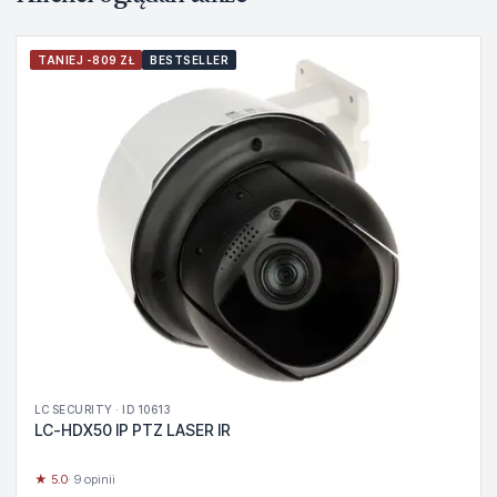
TANIEJ -809 ZŁ
BESTSELLER
LC SECURITY · ID 10613
LC-HDX50 IP PTZ LASER IR
★ 5.0
· 9 opinii