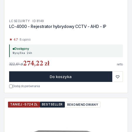
LC SECURITY · ID 8149
LC-4000 - Rejestrator hybrydowy CCTV - AHD - IP
★ 4.7
· 8 opinii
Dostępny
Wysyłka 24h
274,22 zł
322,61 zł
netto
♡
Do koszyka
Dodaj do porównania
TANIEJ -5724 ZŁ
BESTSELLER
REKOMENDOWANY