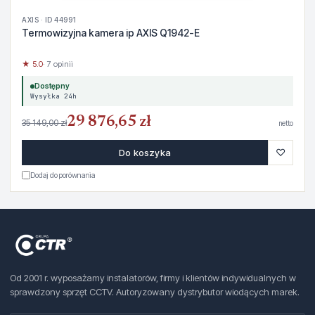
AXIS · ID 44991
Termowizyjna kamera ip AXIS Q1942-E
★ 5.0
· 7 opinii
Dostępny
Wysyłka 24h
29 876,65 zł
35 149,00 zł
netto
♡
Do koszyka
Dodaj do porównania
Od 2001 r. wyposażamy instalatorów, firmy i klientów indywidualnych w
sprawdzony sprzęt CCTV. Autoryzowany dystrybutor wiodących marek.