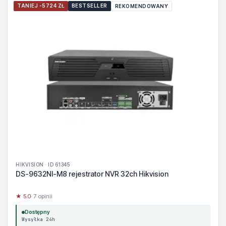
TANIEJ -5724 ZŁ
BESTSELLER
REKOMENDOWANY
HIKVISION · ID 61345
DS-9632NI-M8 rejestrator NVR 32ch Hikvision
★ 5.0
· 7 opinii
Dostępny
Wysyłka 24h