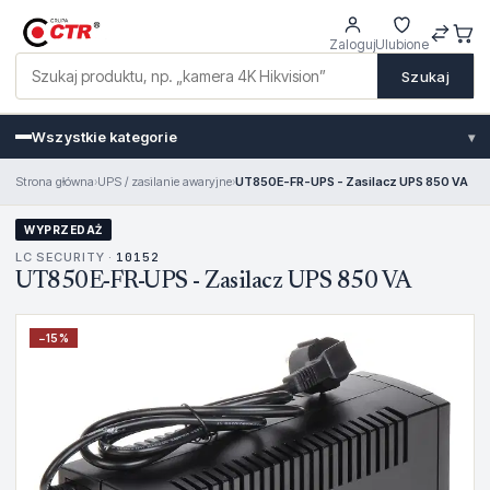
Zaloguj
Ulubione
Szukaj
Wszystkie kategorie
▾
Strona główna
›
UPS / zasilanie awaryjne
›
UT850E-FR-UPS - Zasilacz UPS 850 VA
WYPRZEDAŻ
LC SECURITY ·
10152
UT850E-FR-UPS - Zasilacz UPS 850 VA
−
15
%