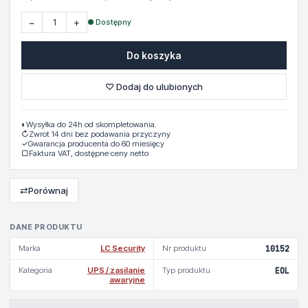
−
+
● Dostępny
Do koszyka
♡ Dodaj do ulubionych
◐
Wysyłka do 24h od skompletowania.
↻
Zwrot 14 dni bez podawania przyczyny
✓
Gwarancja producenta do 60 miesięcy
▢
Faktura VAT, dostępne ceny netto
⇄
Porównaj
DANE PRODUKTU
Marka
LC Security
Nr produktu
10152
Kategoria
UPS / zasilanie
Typ produktu
EOL
awaryjne