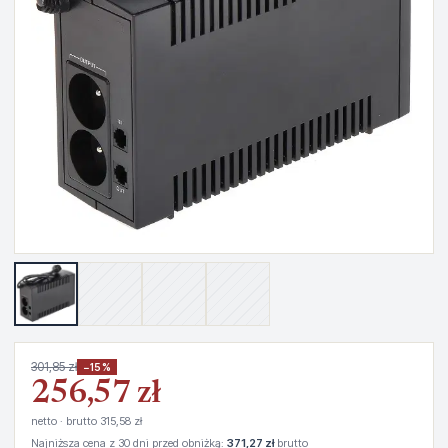
301,85 zł
−15%
256,57 zł
netto · brutto 315,58 zł
Najniższa cena z 30 dni przed obniżką:
371,27 zł
brutto