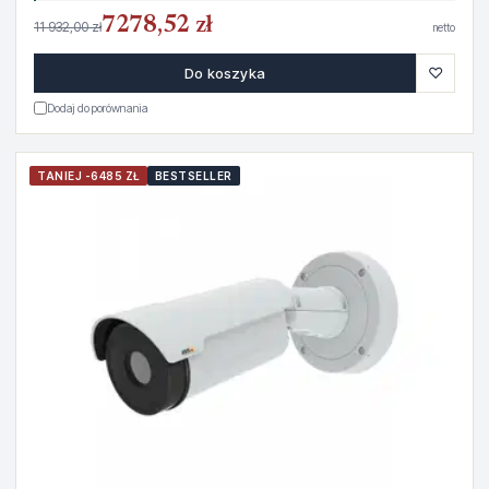
7278,52 zł
11 932,00 zł
netto
♡
Do koszyka
Dodaj do porównania
TANIEJ -6485 ZŁ
BESTSELLER