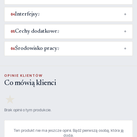
Interfejsy
04
2
Cechy dodatkowe
05
2
Środowisko pracy
06
2
OPINIE KLIENTÓW
Co mówią klienci
★
Brak opinii o tym produkcie.
Ten produkt nie ma jeszcze opinii. Bądź pierwszą osobą, która ją
doda.