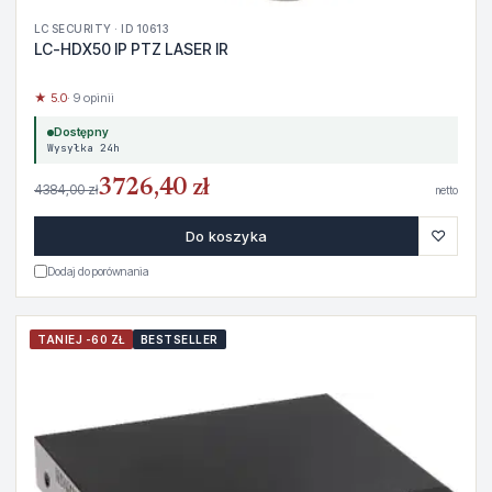
LC SECURITY · ID 10613
LC-HDX50 IP PTZ LASER IR
★ 5.0
· 9 opinii
Dostępny
Wysyłka 24h
3726,40 zł
4384,00 zł
netto
♡
Do koszyka
Dodaj do porównania
TANIEJ -60 ZŁ
BESTSELLER