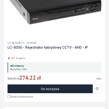
LC SECURITY · ID 8149
LC-4000 - Rejestrator hybrydowy CCTV - AHD - IP
★ 4.7
· 8 opinii
Dostępny
Wysyłka 24h
274,22 zł
322,61 zł
netto
♡
Do koszyka
Dodaj do porównania