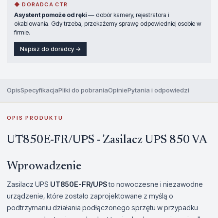
◆ DORADCA CTR
Asystent pomoże od ręki
— dobór kamery, rejestratora i
okablowania. Gdy trzeba, przekażemy sprawę odpowiedniej osobie w
firmie.
Napisz do doradcy →
Opis
Specyfikacja
Pliki do pobrania
Opinie
Pytania i odpowiedzi
OPIS PRODUKTU
UT850E-FR/UPS - Zasilacz UPS 850 VA
Wprowadzenie
Zasilacz UPS
UT850E-FR/UPS
to nowoczesne i niezawodne
urządzenie, które zostało zaprojektowane z myślą o
podtrzymaniu działania podłączonego sprzętu w przypadku