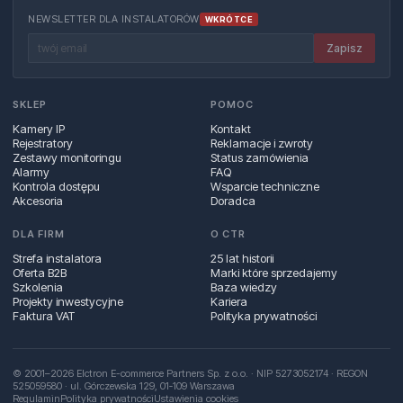
NEWSLETTER DLA INSTALATORÓW
WKRÓTCE
Zapisz
SKLEP
POMOC
Kamery IP
Kontakt
Rejestratory
Reklamacje i zwroty
Zestawy monitoringu
Status zamówienia
Alarmy
FAQ
Kontrola dostępu
Wsparcie techniczne
Akcesoria
Doradca
DLA FIRM
O CTR
Strefa instalatora
25 lat historii
Oferta B2B
Marki które sprzedajemy
Szkolenia
Baza wiedzy
Projekty inwestycyjne
Kariera
Faktura VAT
Polityka prywatności
© 2001–2026 Elctron E-commerce Partners Sp. z o.o. · NIP 5273052174 · REGON
525059580 · ul. Górczewska 129, 01‑109 Warszawa
Regulamin
Polityka prywatności
Ustawienia cookies