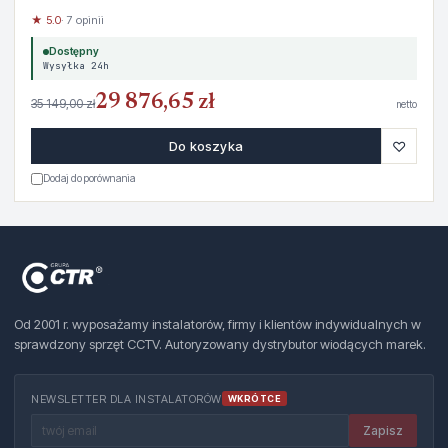
★ 5.0
· 7 opinii
Dostępny
Wysyłka 24h
29 876,65 zł
35 149,00 zł
netto
♡
Do koszyka
Dodaj do porównania
Od 2001 r. wyposażamy instalatorów, firmy i klientów indywidualnych w
sprawdzony sprzęt CCTV. Autoryzowany dystrybutor wiodących marek.
NEWSLETTER DLA INSTALATORÓW
WKRÓTCE
Zapisz