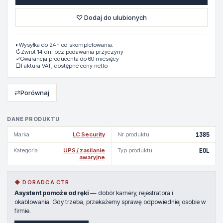
♡ Dodaj do ulubionych
◐
Wysyłka do 24h od skompletowania.
↻
Zwrot 14 dni bez podawania przyczyny
✓
Gwarancja producenta do 60 miesięcy
▢
Faktura VAT, dostępne ceny netto
⇄
Porównaj
DANE PRODUKTU
Marka
LC Security
Nr produktu
1385
Kategoria
UPS / zasilanie
Typ produktu
EOL
awaryjne
◆ DORADCA CTR
Asystent pomoże od ręki
— dobór kamery, rejestratora i
okablowania. Gdy trzeba, przekażemy sprawę odpowiedniej osobie w
firmie.