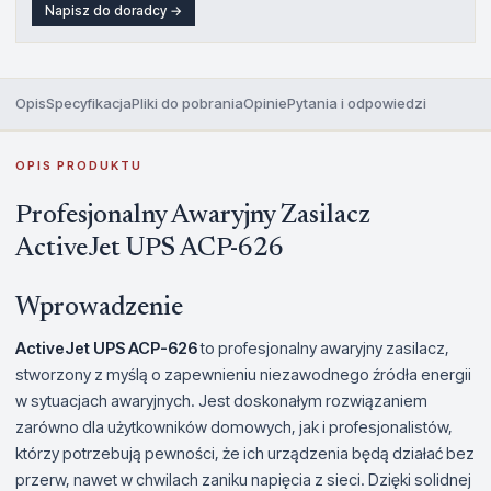
Napisz do doradcy →
Opis
Specyfikacja
Pliki do pobrania
Opinie
Pytania i odpowiedzi
OPIS PRODUKTU
Profesjonalny Awaryjny Zasilacz
ActiveJet UPS ACP-626
Wprowadzenie
ActiveJet UPS ACP-626
to profesjonalny awaryjny zasilacz,
stworzony z myślą o zapewnieniu niezawodnego źródła energii
w sytuacjach awaryjnych. Jest doskonałym rozwiązaniem
zarówno dla użytkowników domowych, jak i profesjonalistów,
którzy potrzebują pewności, że ich urządzenia będą działać bez
przerw, nawet w chwilach zaniku napięcia z sieci. Dzięki solidnej