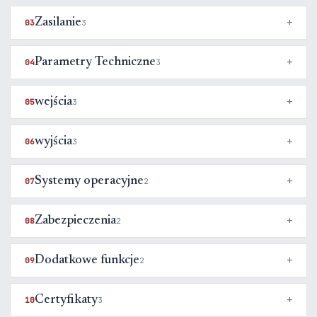
Zasilanie
03
3
Parametry Techniczne
04
3
wejścia
05
3
wyjścia
06
3
Systemy operacyjne
07
2
Zabezpieczenia
08
2
Dodatkowe funkcje
09
2
Certyfikaty
10
3