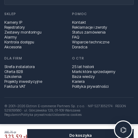
SKLEP
POMOC
Kamery IP
Kontakt
Rejestratory
Reklamacje i zwroty
Zestawy monitoringu
Status zamówienia
Alarmy
FAQ
Kontrola dostępu
Wsparcie techniczne
Akcesoria
Doradca
DLA FIRM
O CTR
Strefa instalatora
25 lat historii
Oferta B2B
Marki które sprzedajemy
Szkolenia
Baza wiedzy
Projekty inwestycyjne
Kariera
Faktura VAT
Polityka prywatności
© 2001–2026 Elctron E-commerce Partners Sp. z o.o. · NIP 5273052174 · REGON
525059580 · ul. Górczewska 129, 01‑109 Warszawa
Regulamin
Polityka prywatności
Ustawienia cookies
⌬
380,70 zł
Do koszyka
323,59 zł