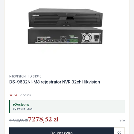
HIKVISION · ID 61345
DS-9632NI-M8 rejestrator NVR 32ch Hikvision
★ 5.0
· 7 opinii
Dostępny
Wysyłka 24h
7278,52 zł
11 932,00 zł
netto
♡
Do koszyka