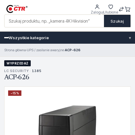
Zaloguj
Ulubione
Szukaj
Wszystkie kategorie
▾
Strona główna
›
UPS / zasilanie awaryjne
›
ACP-626
WYPRZEDAŻ
LC SECURITY ·
1385
ACP-626
−
15
%