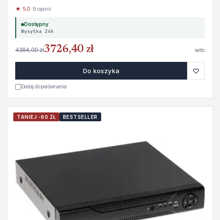
★ 5.0
· 9 opinii
Dostępny
Wysyłka 24h
3726,40 zł
4384,00 zł
netto
♡
Do koszyka
Dodaj do porównania
TANIEJ -60 ZŁ
BESTSELLER