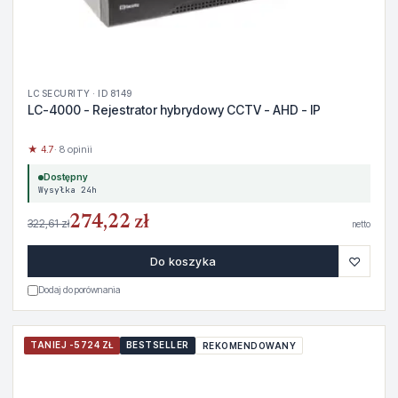
LC SECURITY · ID 8149
LC-4000 - Rejestrator hybrydowy CCTV - AHD - IP
★ 4.7
· 8 opinii
Dostępny
Wysyłka 24h
274,22 zł
322,61 zł
netto
♡
Do koszyka
Dodaj do porównania
TANIEJ -5724 ZŁ
BESTSELLER
REKOMENDOWANY