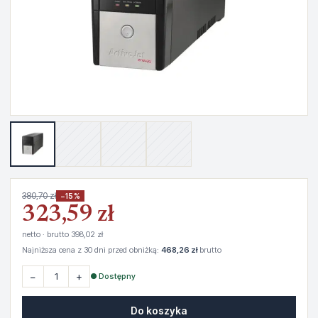
380,70 zł
−15%
323,59 zł
netto · brutto 398,02 zł
Najniższa cena z 30 dni przed obniżką:
468,26 zł
brutto
−
+
● Dostępny
Do koszyka