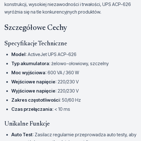
konstrukcji, wysokiej niezawodności i trwałości, UPS ACP-626
wyróżnia się na tle konkurencyjnych produktów.
Szczegółowe Cechy
Specyfikacje Techniczne
Model
: ActiveJet UPS ACP-626
Typ akumulatora
: żelowo-ołowiowy, szczelny
Moc wyjściowa
: 600 VA / 360 W
Wejściowe napięcie
: 220/230 V
Wyjściowe napięcie
: 220/230 V
Zakres częstotliwości
: 50/60 Hz
Czas przełączania
: < 10 ms
Unikalne Funkcje
Auto Test
: Zasilacz regularnie przeprowadza auto testy, aby