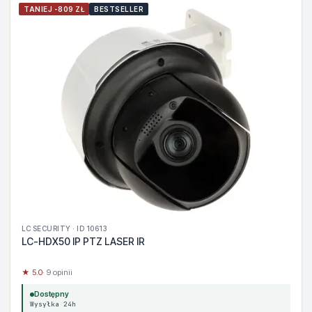
TANIEJ -809 ZŁ
BESTSELLER
LC SECURITY · ID 10613
LC-HDX50 IP PTZ LASER IR
★ 5.0
· 9 opinii
Dostępny
Wysyłka 24h