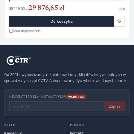
29 876,65 zł
35 149,00 zł
netto
♡
Do koszyka
Dodaj do porównania
Od 2001 r. wyposażamy instalatorów, firmy i klientów indywidualnych w
sprawdzony sprzęt CCTV. Autoryzowany dystrybutor wiodących marek.
NEWSLETTER DLA INSTALATORÓW
WKRÓTCE
Zapisz
SKLEP
POMOC
Kamery IP
Kontakt