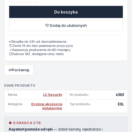
Do koszyka
♡ Dodaj do ulubionych
◐
Wysyłka do 24h od skompletowania.
↻
Zwrot 14 dni bez podawania przyczyny
✓
Gwarancja producenta do 60 miesięcy
▢
Faktura VAT, dostępne ceny netto
⇄
Porównaj
DANE PRODUKTU
Marka
LC Security
Nr produktu
6303
Kategoria
Drobne akcesoria
Typ produktu
EOL
instalacyjne
◆ DORADCA CTR
Asystent pomoże od ręki
— dobór kamery, rejestratora i