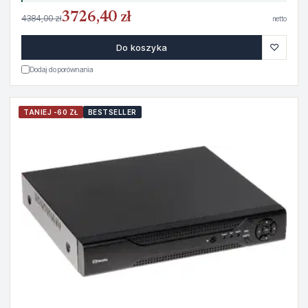
3726,40 zł
4384,00 zł
netto
♡
Do koszyka
Dodaj do porównania
TANIEJ -60 ZŁ
BESTSELLER