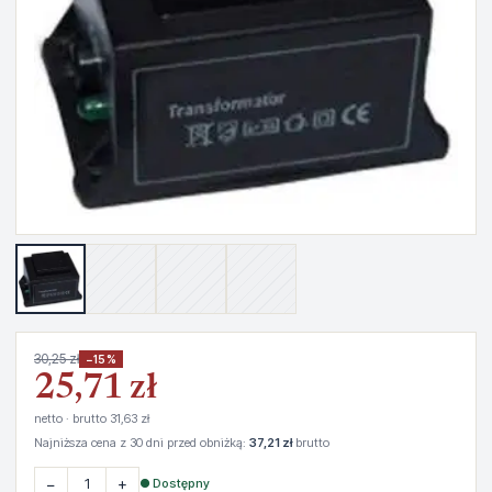
30,25 zł
−15%
25,71 zł
netto · brutto 31,63 zł
Najniższa cena z 30 dni przed obniżką:
37,21 zł
brutto
−
+
● Dostępny