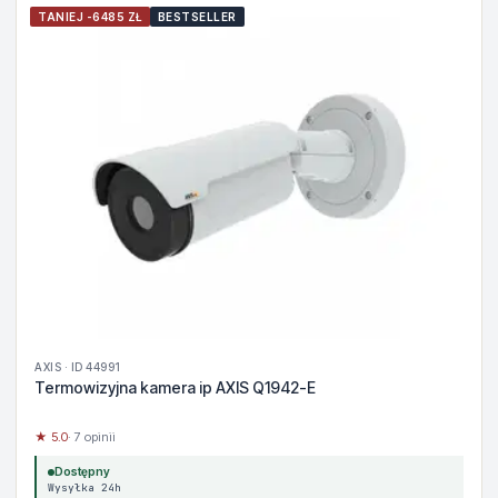
TANIEJ -6485 ZŁ
BESTSELLER
AXIS · ID 44991
Termowizyjna kamera ip AXIS Q1942-E
★ 5.0
· 7 opinii
Dostępny
Wysyłka 24h