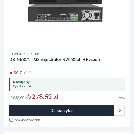
HIKVISION · ID 61345
DS-9632NI-M8 rejestrator NVR 32ch Hikvision
★ 5.0
· 7 opinii
Dostępny
Wysyłka 24h
7278,52 zł
11 932,00 zł
netto
♡
Do koszyka
Dodaj do porównania