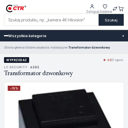
Zaloguj
Ulubione
Szukaj
Wszystkie kategorie
▾
Strona główna
›
Drobne akcesoria instalacyjne
›
Transformator dzwonkowy
★ 4.8
17 opinii
·
WYPRZEDAŻ
LC SECURITY ·
6303
Transformator dzwonkowy
−
15
%