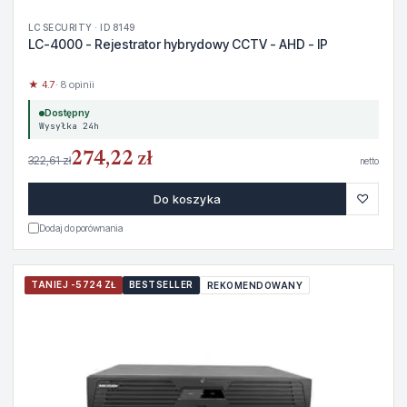
LC SECURITY · ID 8149
LC-4000 - Rejestrator hybrydowy CCTV - AHD - IP
★ 4.7
· 8 opinii
Dostępny
Wysyłka 24h
274,22 zł
322,61 zł
netto
♡
Do koszyka
Dodaj do porównania
TANIEJ -5724 ZŁ
BESTSELLER
REKOMENDOWANY