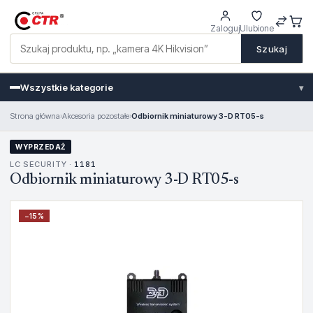
Zaloguj
Ulubione
Szukaj
Wszystkie kategorie
▾
Strona główna
›
Akcesoria pozostałe
›
Odbiornik miniaturowy 3-D RT05-s
WYPRZEDAŻ
LC SECURITY ·
1181
Odbiornik miniaturowy 3-D RT05-s
−
15
%