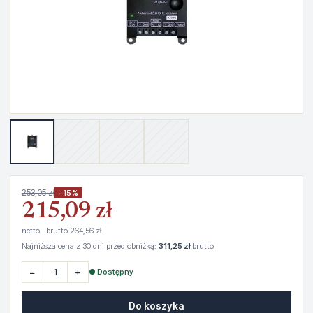
253,05 zł
−15%
215,09 zł
netto · brutto 264,56 zł
Najniższa cena z 30 dni przed obniżką:
311,25 zł
brutto
−
+
● Dostępny
Do koszyka