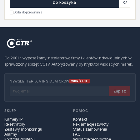
♡
Do koszyka
Dodaj do porównania
Od 2001 r. wyposażamy instalatorów, firmy i klientów indywidualnych w
sprawdzony sprzęt CCTV. Autoryzowany dystrybutor wiodących marek.
NEWSLETTER DLA INSTALATORÓW
WKRÓTCE
Zapisz
SKLEP
POMOC
Kamery IP
Kontakt
Rejestratory
Reklamacje i zwroty
Zestawy monitoringu
Status zamówienia
Alarmy
FAQ
Kontrola dostępu
Wsparcie techniczne