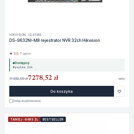
HIKVISION · ID 61345
DS-9632NI-M8 rejestrator NVR 32ch Hikvision
★ 5.0
· 7 opinii
Dostępny
Wysyłka 24h
7278,52 zł
11 932,00 zł
netto
♡
Do koszyka
Dodaj do porównania
TANIEJ -6485 ZŁ
BESTSELLER