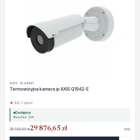
AXIS · ID 44991
Termowizyjna kamera ip AXIS Q1942-E
★ 5.0
· 7 opinii
Dostępny
Wysyłka 24h
29 876,65 zł
35 149,00 zł
netto