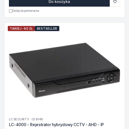
♡
Do koszyka
Dodaj do porównania
TANIEJ -60 ZŁ
BESTSELLER
LC SECURITY · ID 8149
LC-4000 - Rejestrator hybrydowy CCTV - AHD - IP