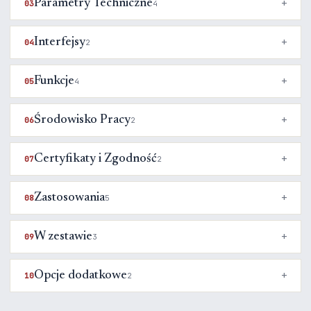
Parametry Techniczne
03
4
Interfejsy
04
2
Funkcje
05
4
Środowisko Pracy
06
2
Certyfikaty i Zgodność
07
2
Zastosowania
08
5
W zestawie
09
3
Opcje dodatkowe
10
2