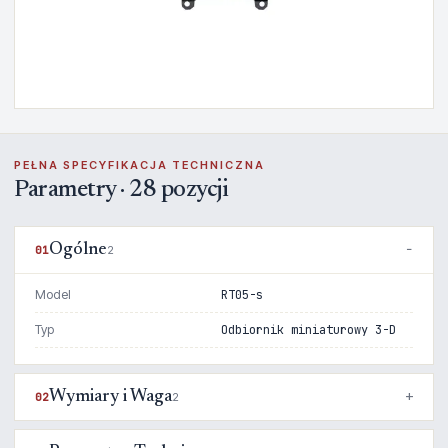
PEŁNA SPECYFIKACJA TECHNICZNA
Parametry · 28 pozycji
Ogólne
01
2
Model
RT05-s
Typ
Odbiornik miniaturowy 3-D
Wymiary i Waga
02
2