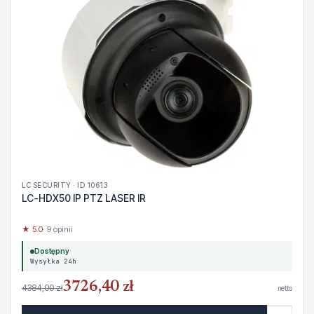
LC SECURITY · ID 10613
LC-HDX50 IP PTZ LASER IR
★ 5.0
· 9 opinii
Dostępny
Wysyłka 24h
3726,40 zł
4384,00 zł
netto