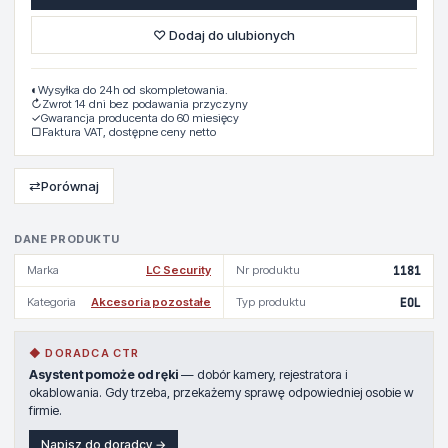
♡ Dodaj do ulubionych
◐
Wysyłka do 24h od skompletowania.
↻
Zwrot 14 dni bez podawania przyczyny
✓
Gwarancja producenta do 60 miesięcy
▢
Faktura VAT, dostępne ceny netto
⇄
Porównaj
DANE PRODUKTU
Marka
LC Security
Nr produktu
1181
Kategoria
Akcesoria pozostałe
Typ produktu
EOL
◆ DORADCA CTR
Asystent pomoże od ręki
— dobór kamery, rejestratora i
okablowania. Gdy trzeba, przekażemy sprawę odpowiedniej osobie w
firmie.
Napisz do doradcy →