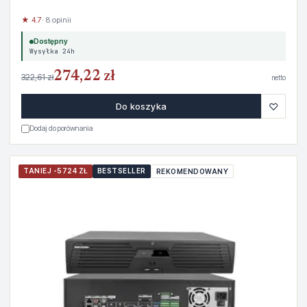
★ 4.7
· 8 opinii
Dostępny
Wysyłka 24h
274,22 zł
322,61 zł
netto
♡
Do koszyka
Dodaj do porównania
TANIEJ -5724 ZŁ
BESTSELLER
REKOMENDOWANY