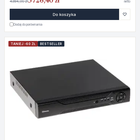
3726,40 zł
4384,00 zł
netto
♡
Do koszyka
Dodaj do porównania
TANIEJ -60 ZŁ
BESTSELLER