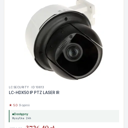
LC SECURITY · ID 10613
LC-HDX50 IP PTZ LASER IR
★ 5.0
· 9 opinii
Dostępny
Wysyłka 24h