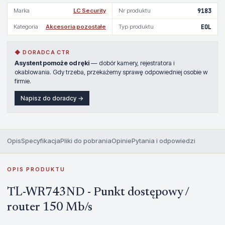
Marka
LC Security
Nr produktu
9183
Kategoria
Akcesoria pozostałe
Typ produktu
EOL
◆ DORADCA CTR
Asystent pomoże od ręki
— dobór kamery, rejestratora i
okablowania. Gdy trzeba, przekażemy sprawę odpowiedniej osobie w
firmie.
Napisz do doradcy →
Opis
Specyfikacja
Pliki do pobrania
Opinie
Pytania i odpowiedzi
OPIS PRODUKTU
TL-WR743ND - Punkt dostępowy /
router 150 Mb/s