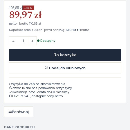
105,85 zł
−15%
89,97 zł
netto · brutto 110,66 zł
Najniższa cena z 30 dni przed obniżką:
130,19 zł
brutto
−
+
● Dostępny
Do koszyka
♡ Dodaj do ulubionych
◐
Wysyłka do 24h od skompletowania.
↻
Zwrot 14 dni bez podawania przyczyny
✓
Gwarancja producenta do 60 miesięcy
▢
Faktura VAT, dostępne ceny netto
⇄
Porównaj
DANE PRODUKTU