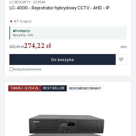
LC SECURITY · ID 8149
LC-4000 - Rejestrator hybrydowy CCTV - AHD - IP
★ 4.7
· 8 opinii
Dostępny
Wysyłka 24h
274,22 zł
322,61 zł
netto
♡
Do koszyka
Dodaj do porównania
TANIEJ -5724 ZŁ
BESTSELLER
REKOMENDOWANY