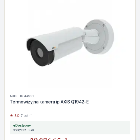
AXIS · ID 44991
Termowizyjna kamera ip AXIS Q1942-E
★ 5.0
· 7 opinii
Dostępny
Wysyłka 24h