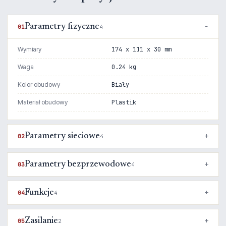
Parametry fizyczne
01
4
Wymiary
174 x 111 x 30 mm
Waga
0.24 kg
Kolor obudowy
Biały
Materiał obudowy
Plastik
Parametry sieciowe
02
4
Parametry bezprzewodowe
03
4
Funkcje
04
4
Zasilanie
05
2