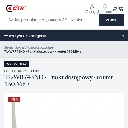
Zaloguj
Ulubione
Szukaj
Wszystkie kategorie
▾
Strona główna
›
Akcesoria pozostałe
›
TL-WR743ND - Punkt dostępowy - router 150 Mb-s
WYPRZEDAŻ
LC SECURITY ·
9183
TL-WR743ND - Punkt dostępowy - router
150 Mb-s
−
15
%