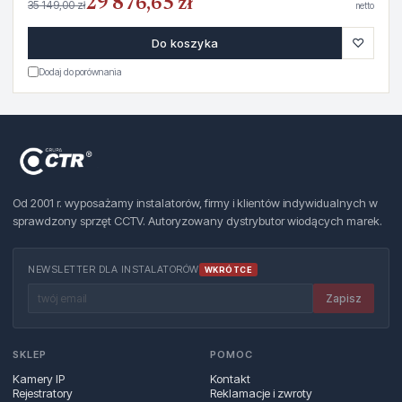
29 876,65 zł
35 149,00 zł
netto
♡
Do koszyka
Dodaj do porównania
Od 2001 r. wyposażamy instalatorów, firmy i klientów indywidualnych w
sprawdzony sprzęt CCTV. Autoryzowany dystrybutor wiodących marek.
NEWSLETTER DLA INSTALATORÓW
WKRÓTCE
Zapisz
SKLEP
POMOC
Kamery IP
Kontakt
Rejestratory
Reklamacje i zwroty