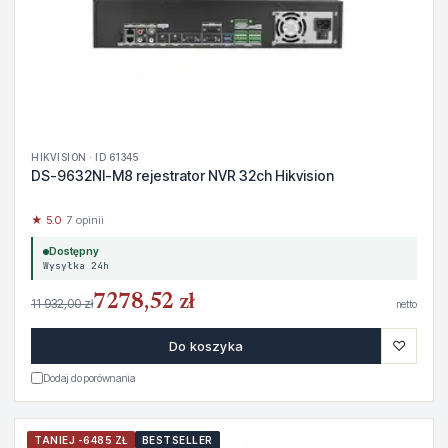
HIKVISION · ID 61345
DS-9632NI-M8 rejestrator NVR 32ch Hikvision
★ 5.0
· 7 opinii
Dostępny
Wysyłka 24h
7278,52 zł
11 932,00 zł
netto
♡
Do koszyka
Dodaj do porównania
TANIEJ -6485 ZŁ
BESTSELLER