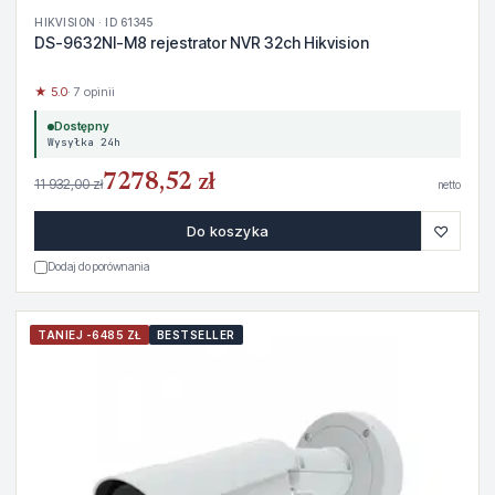
HIKVISION · ID 61345
DS-9632NI-M8 rejestrator NVR 32ch Hikvision
★ 5.0
· 7 opinii
Dostępny
Wysyłka 24h
7278,52 zł
11 932,00 zł
netto
♡
Do koszyka
Dodaj do porównania
TANIEJ -6485 ZŁ
BESTSELLER