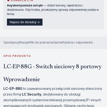
◆ DORADCA CTR
Asystent pomoże od ręki
— dobór kamery, rejestratora i
okablowania. Gdy trzeba, przekażemy sprawę odpowiedniej osobie w
firmie.
Napisz do doradcy →
Opis
Specyfikacja
Pliki do pobrania
Opinie
Pytania i odpowiedzi
OPIS PRODUKTU
LC-EP-88G - Switch sieciowy 8 portowy
Wprowadzenie
LC-EP-88G
to zaawansowany przełącznik sieciowy stworzony
przez firmę
LC Security
, dedykowany do obsługi
skomplikowanych systemów telewizji przemysłowej IP i innych
wymagających środowisk sieciowych. Główne cechy tego