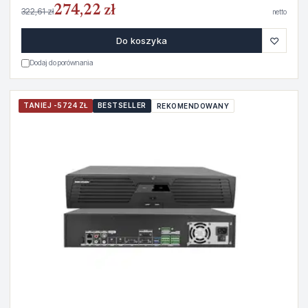
274,22 zł
322,61 zł
netto
♡
Do koszyka
Dodaj do porównania
TANIEJ -5724 ZŁ
BESTSELLER
REKOMENDOWANY