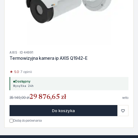
AXIS · ID 44991
Termowizyjna kamera ip AXIS Q1942-E
★ 5.0
· 7 opinii
Dostępny
Wysyłka 24h
29 876,65 zł
35 149,00 zł
netto
♡
Do koszyka
Dodaj do porównania