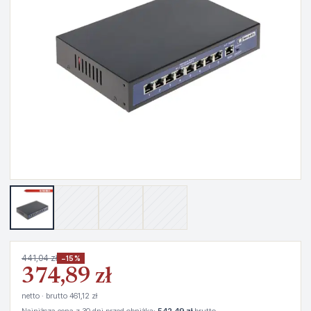
441,04 zł
−15%
374,89 zł
netto · brutto 461,12 zł