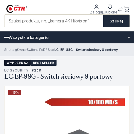
Zaloguj
Ulubione
Szukaj
Wszystkie kategorie
▾
Strona główna
›
Switche PoE / Siec
›
LC-EP-88G - Switch sieciowy 8 portowy
WYPRZEDAŻ
BESTSELLER
LC SECURITY ·
9268
LC-EP-88G - Switch sieciowy 8 portowy
−
15
%