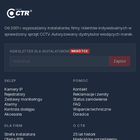
Od 2001 r. wyposażamy instalatorów, firmy i klientów indywidualnych w
sprawdzony sprzęt CCTV. Autoryzowany dystrybutor wiodących marek.
NEWSLETTER DLA INSTALATORÓW
WKRÓTCE
Zapisz
SKLEP
POMOC
Kamery IP
Kontakt
Rejestratory
Reklamacje i zwroty
Zestawy monitoringu
Status zamówienia
Alarmy
FAQ
Kontrola dostępu
Wsparcie techniczne
Akcesoria
Doradca
DLA FIRM
O CTR
Strefa instalatora
25 lat historii
Oferta B2B
Marki które sprzedajemy