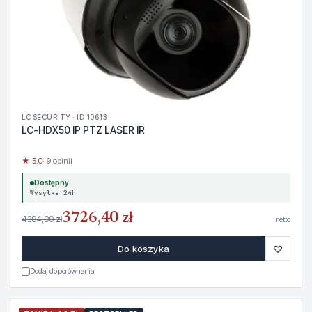
LC SECURITY · ID 10613
LC-HDX50 IP PTZ LASER IR
★ 5.0
· 9 opinii
Dostępny
Wysyłka 24h
3726,40 zł
4384,00 zł
netto
♡
Do koszyka
Dodaj do porównania