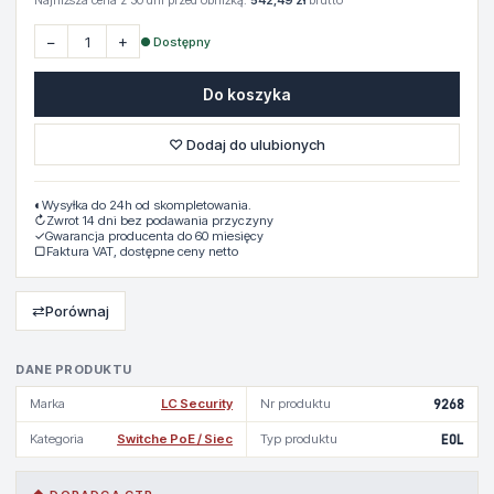
Najniższa cena z 30 dni przed obniżką:
542,49 zł
brutto
−
+
● Dostępny
Do koszyka
♡ Dodaj do ulubionych
◐
Wysyłka do 24h od skompletowania.
↻
Zwrot 14 dni bez podawania przyczyny
✓
Gwarancja producenta do 60 miesięcy
▢
Faktura VAT, dostępne ceny netto
⇄
Porównaj
DANE PRODUKTU
Marka
LC Security
Nr produktu
9268
Kategoria
Switche PoE / Siec
Typ produktu
EOL