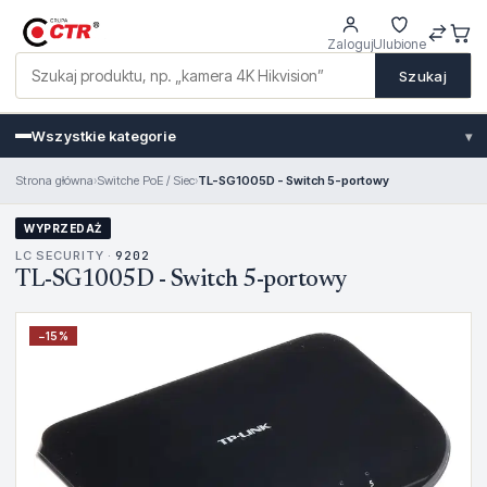
Zaloguj
Ulubione
Szukaj
Wszystkie kategorie
▾
Strona główna
›
Switche PoE / Siec
›
TL-SG1005D - Switch 5-portowy
WYPRZEDAŻ
LC SECURITY ·
9202
TL-SG1005D - Switch 5-portowy
−
15
%