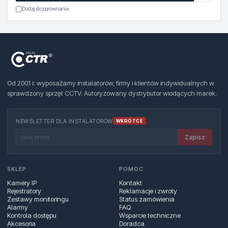
Dodaj do porównania
Od 2001 r. wyposażamy instalatorów, firmy i klientów indywidualnych w
sprawdzony sprzęt CCTV. Autoryzowany dystrybutor wiodących marek.
NEWSLETTER DLA INSTALATORÓW
WKRÓTCE
Zapisz
SKLEP
POMOC
Kamery IP
Kontakt
Rejestratory
Reklamacje i zwroty
Zestawy monitoringu
Status zamówienia
Alarmy
FAQ
Kontrola dostępu
Wsparcie techniczne
Akcesoria
Doradca