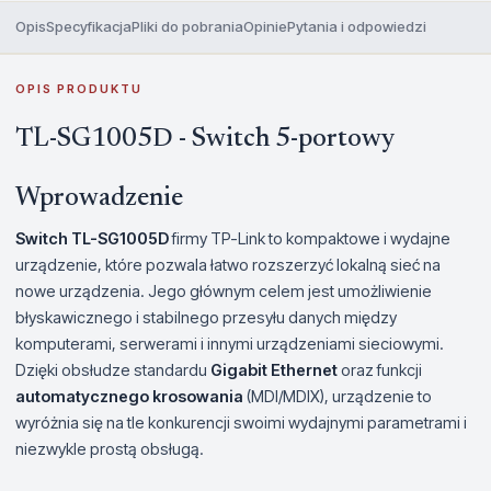
Opis
Specyfikacja
Pliki do pobrania
Opinie
Pytania i odpowiedzi
OPIS PRODUKTU
TL-SG1005D - Switch 5-portowy
Wprowadzenie
Switch TL-SG1005D
firmy TP-Link to kompaktowe i wydajne
urządzenie, które pozwala łatwo rozszerzyć lokalną sieć na
nowe urządzenia. Jego głównym celem jest umożliwienie
błyskawicznego i stabilnego przesyłu danych między
komputerami, serwerami i innymi urządzeniami sieciowymi.
Dzięki obsłudze standardu
Gigabit Ethernet
oraz funkcji
automatycznego krosowania
(MDI/MDIX), urządzenie to
wyróżnia się na tle konkurencji swoimi wydajnymi parametrami i
niezwykle prostą obsługą.