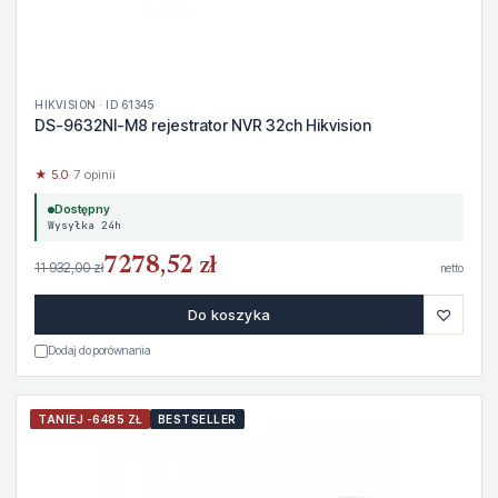
HIKVISION · ID 61345
DS-9632NI-M8 rejestrator NVR 32ch Hikvision
★ 5.0
· 7 opinii
Dostępny
Wysyłka 24h
7278,52 zł
11 932,00 zł
netto
♡
Do koszyka
Dodaj do porównania
TANIEJ -6485 ZŁ
BESTSELLER