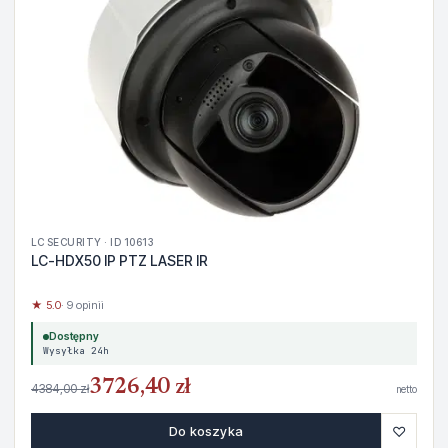
LC SECURITY · ID 10613
LC-HDX50 IP PTZ LASER IR
★ 5.0
· 9 opinii
Dostępny
Wysyłka 24h
3726,40 zł
4384,00 zł
netto
♡
Do koszyka