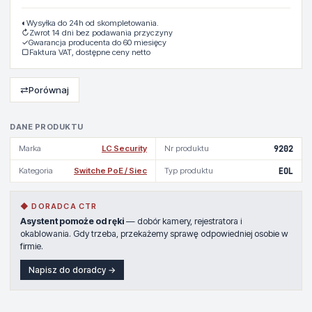
◐
Wysyłka do 24h od skompletowania.
↻
Zwrot 14 dni bez podawania przyczyny
✓
Gwarancja producenta do 60 miesięcy
▢
Faktura VAT, dostępne ceny netto
⇄
Porównaj
DANE PRODUKTU
Marka
LC Security
Nr produktu
9202
Kategoria
Switche PoE / Siec
Typ produktu
EOL
◆ DORADCA CTR
Asystent pomoże od ręki
— dobór kamery, rejestratora i
okablowania. Gdy trzeba, przekażemy sprawę odpowiedniej osobie w
firmie.
Napisz do doradcy →