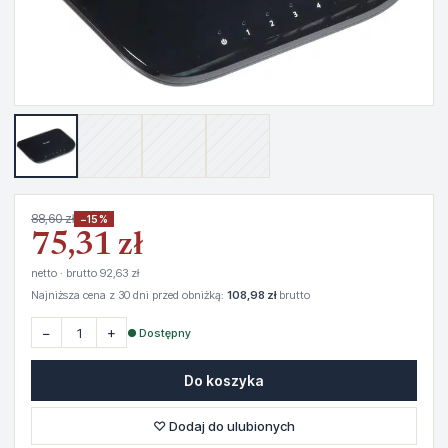
88,60 zł
−15%
75,31 zł
netto · brutto 92,63 zł
Najniższa cena z 30 dni przed obniżką:
108,98 zł
brutto
−
+
● Dostępny
Do koszyka
♡ Dodaj do ulubionych