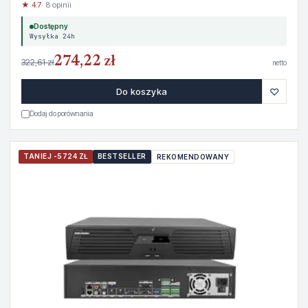
★ 4.7
· 8 opinii
Dostępny
Wysyłka 24h
274,22 zł
322,61 zł
netto
♡
Do koszyka
Dodaj do porównania
TANIEJ -5724 ZŁ
BESTSELLER
REKOMENDOWANY