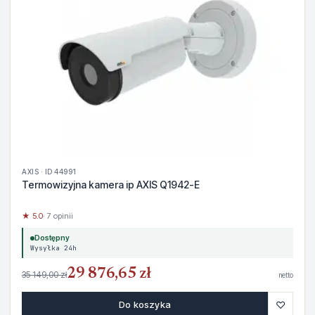
AXIS · ID 44991
Termowizyjna kamera ip AXIS Q1942-E
★ 5.0
· 7 opinii
Dostępny
Wysyłka 24h
29 876,65 zł
35 149,00 zł
netto
♡
Do koszyka