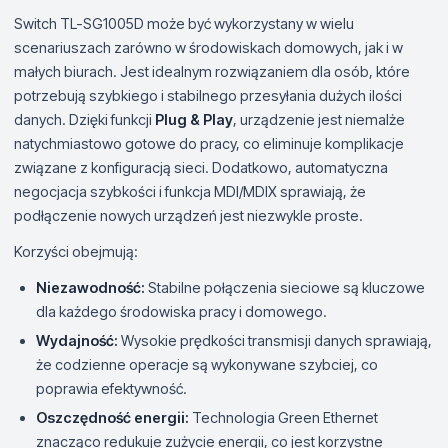
Switch TL-SG1005D może być wykorzystany w wielu
scenariuszach zarówno w środowiskach domowych, jak i w
małych biurach. Jest idealnym rozwiązaniem dla osób, które
potrzebują szybkiego i stabilnego przesyłania dużych ilości
danych. Dzięki funkcji
Plug & Play
, urządzenie jest niemalże
natychmiastowo gotowe do pracy, co eliminuje komplikacje
związane z konfiguracją sieci. Dodatkowo, automatyczna
negocjacja szybkości i funkcja MDI/MDIX sprawiają, że
podłączenie nowych urządzeń jest niezwykle proste.
Korzyści obejmują:
Niezawodność:
Stabilne połączenia sieciowe są kluczowe
dla każdego środowiska pracy i domowego.
Wydajność:
Wysokie prędkości transmisji danych sprawiają,
że codzienne operacje są wykonywane szybciej, co
poprawia efektywność.
Oszczędność energii:
Technologia Green Ethernet
znacząco redukuje zużycie energii, co jest korzystne