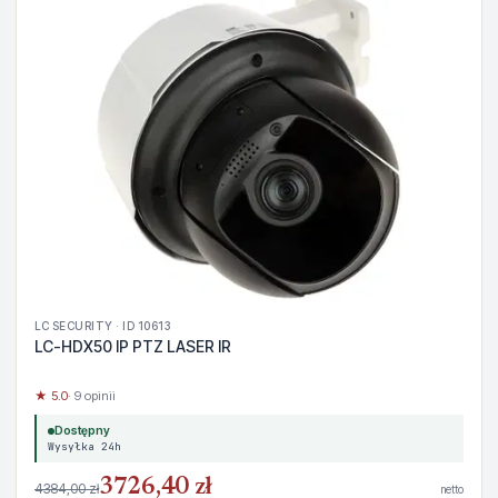
LC SECURITY · ID 10613
LC-HDX50 IP PTZ LASER IR
★ 5.0
· 9 opinii
Dostępny
Wysyłka 24h
3726,40 zł
4384,00 zł
netto