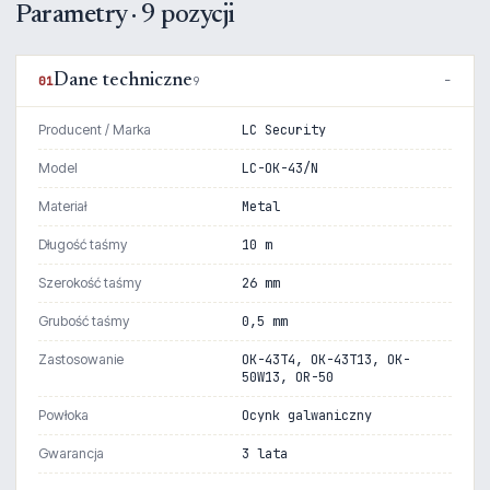
Parametry · 9 pozycji
Dane techniczne
01
9
Producent / Marka
LC Security
Model
LC-OK-43/N
Materiał
Metal
Długość taśmy
10 m
Szerokość taśmy
26 mm
Grubość taśmy
0,5 mm
Zastosowanie
OK-43T4, OK-43T13, OK-
50W13, OR-50
Powłoka
Ocynk galwaniczny
Gwarancja
3 lata