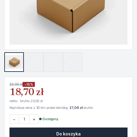
22,00 zł
−15%
18,70 zł
netto · brutto 23,00 zł
Najniższa cena z 30 dni przed obniżką:
27,06 zł
brutto
−
+
● Dostępny
Do koszyka