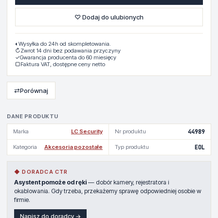
♡ Dodaj do ulubionych
◐
Wysyłka do 24h od skompletowania.
↻
Zwrot 14 dni bez podawania przyczyny
✓
Gwarancja producenta do 60 miesięcy
▢
Faktura VAT, dostępne ceny netto
⇄
Porównaj
DANE PRODUKTU
Marka
LC Security
Nr produktu
44989
Kategoria
Akcesoria pozostałe
Typ produktu
EOL
◆ DORADCA CTR
Asystent pomoże od ręki
— dobór kamery, rejestratora i
okablowania. Gdy trzeba, przekażemy sprawę odpowiedniej osobie w
firmie.
Napisz do doradcy →