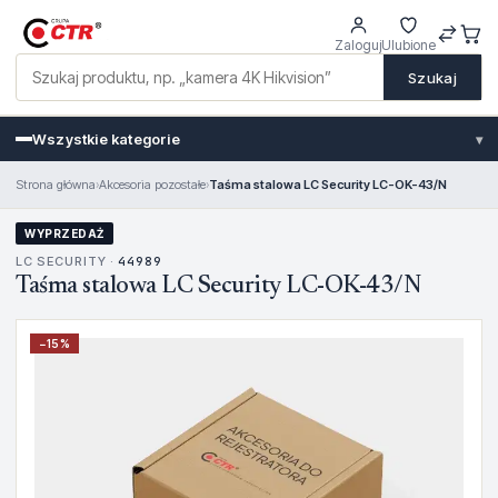
Zaloguj
Ulubione
Szukaj
Wszystkie kategorie
▾
Strona główna
›
Akcesoria pozostałe
›
Taśma stalowa LC Security LC-OK-43/N
WYPRZEDAŻ
LC SECURITY ·
44989
Taśma stalowa LC Security LC-OK-43/N
−
15
%