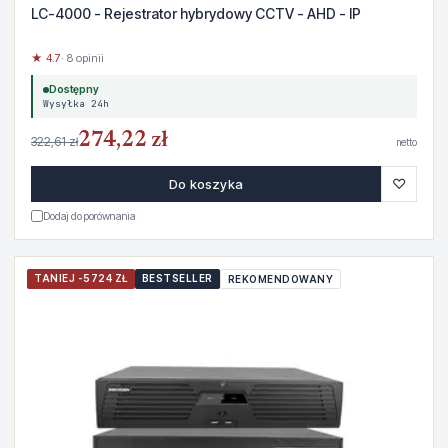
LC-4000 - Rejestrator hybrydowy CCTV - AHD - IP
★ 4.7
· 8 opinii
Dostępny
Wysyłka 24h
274,22 zł
322,61 zł
netto
♡
Do koszyka
Dodaj do porównania
TANIEJ -5724 ZŁ
BESTSELLER
REKOMENDOWANY