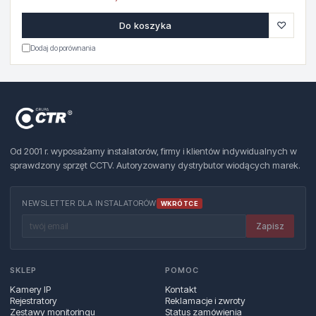
♡
Do koszyka
Dodaj do porównania
Od 2001 r. wyposażamy instalatorów, firmy i klientów indywidualnych w
sprawdzony sprzęt CCTV. Autoryzowany dystrybutor wiodących marek.
NEWSLETTER DLA INSTALATORÓW
WKRÓTCE
Zapisz
SKLEP
POMOC
Kamery IP
Kontakt
Rejestratory
Reklamacje i zwroty
Zestawy monitoringu
Status zamówienia