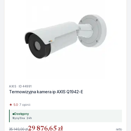
AXIS · ID 44991
Termowizyjna kamera ip AXIS Q1942-E
★ 5.0
· 7 opinii
Dostępny
Wysyłka 24h
29 876,65 zł
35 149,00 zł
netto