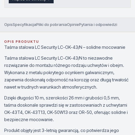
Opis
Specyfikacja
Pliki do pobrania
Opinie
Pytania i odpowiedzi
OPIS PRODUKTU
Taśma stalowa LC Security LC-OK-43/N – solidne mocowanie
Taśma stalowa LC Security LC-OK-43/N to niezawodne
rozwiązanie do montażu różnego rodzaju uchwytów i obejm.
Wykonana z metalu pokrytego ocynkiem galwanicznym,
zapewnia doskonałą odporność na korozję oraz długą trwałość
nawet w trudnych warunkach atmosferycznych.
Dzięki długości 10 m, szerokości 26 mm i grubości 0,5 mm,
taśma doskonale sprawdzi się w zastosowaniach z uchwytami
OK-43T4, OK-43T13, OK-50W13 oraz OR-50, oferując solidne i
bezpieczne mocowanie.
Produkt objęty jest 3-letnią gwarancją, co potwierdza jego