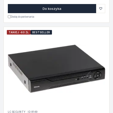
♡
Do koszyka
Dodaj do porównania
TANIEJ -60 ZŁ
BESTSELLER
LC SECURITY · ID 8149