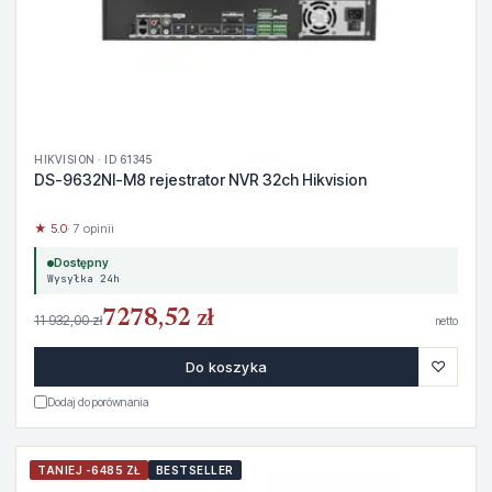
HIKVISION · ID 61345
DS-9632NI-M8 rejestrator NVR 32ch Hikvision
★ 5.0
· 7 opinii
Dostępny
Wysyłka 24h
7278,52 zł
11 932,00 zł
netto
♡
Do koszyka
Dodaj do porównania
TANIEJ -6485 ZŁ
BESTSELLER