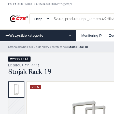
Pn–Pt 9:00–17:00 · +48 504 500 007
info@ctr.pl
Wszystkie kategorie
Monitoring IP
Ze
▾
Strona główna
›
Polki / organizery / patch panele
›
Stojak Rack 19
WYPRZEDAŻ
LC SECURITY ·
4446
Stojak Rack 19
−
15
%