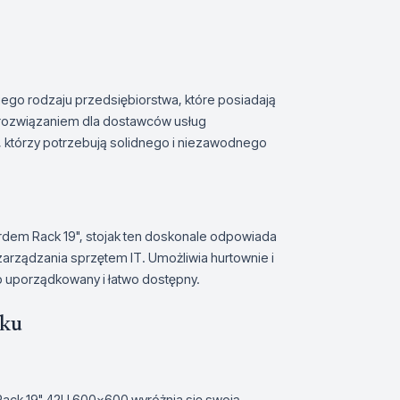
iego rodzaju przedsiębiorstwa, które posiadają
m rozwiązaniem dla dostawców usług
, którzy potrzebują solidnego i niezawodnego
ardem Rack 19", stojak ten doskonale odpowiada
zarządzania sprzętem IT. Umożliwia hurtownie i
 uporządkowany i łatwo dostępny.
nku
Rack 19" 42U 600x600 wyróżnia się swoją