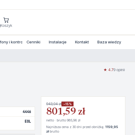
j
Koszyk
ny i kontrola dostepu
Cenniki
Instalacje
Kontakt
Baza wiedzy
★ 4.7
9 opinii
·
943,04 zł
−15%
801,59 zł
4446
netto · brutto 985,96 zł
EOL
Najniższa cena z 30 dni przed obniżką:
1159,95
zł
brutto