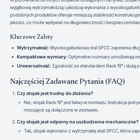
wyjątkową wytrzymałością i jakością wykonania z wysokogatunk
podobnych produktów oferuje mniejszą stabilność konstrukcyjn
jakości, co może wpływać na długowieczność i bezpieczeńst
Kluczowe Zalety
Wytrzymałość:
Wysokogatunkowa stal SPCC zapewnia dłu
Kompaktowe wymiary:
Optymalne rozmiary umożliwiają in
Uniwersalność:
Zgodność ze standardem Rack 19" i dużą 
Najczęściej Zadawane Pytania (FAQ)
Czy stojak jest trudny do złożenia?
Nie, stojak Rack 19" jest łatwy w montażu. Instrukcja jes
mocujące są dołączone w zestawie.
Czy stojak jest odporny na uszkodzenia mechaniczne?
Tak, stojak wykonano z wytrzymałej stali SPCC, która 