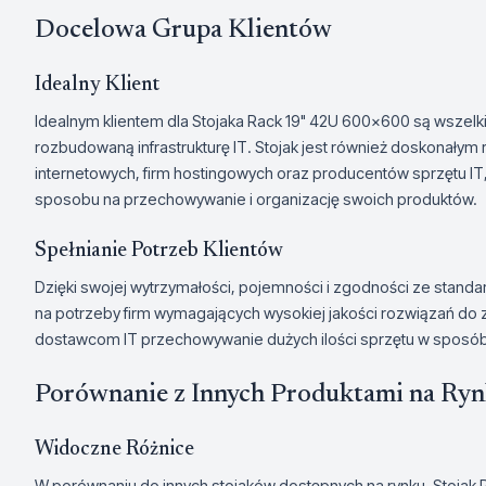
Docelowa Grupa Klientów
Idealny Klient
Idealnym klientem dla Stojaka Rack 19" 42U 600x600 są wszelk
rozbudowaną infrastrukturę IT. Stojak jest również doskonały
internetowych, firm hostingowych oraz producentów sprzętu IT
sposobu na przechowywanie i organizację swoich produktów.
Spełnianie Potrzeb Klientów
Dzięki swojej wytrzymałości, pojemności i zgodności ze stand
na potrzeby firm wymagających wysokiej jakości rozwiązań do 
dostawcom IT przechowywanie dużych ilości sprzętu w sposób
Porównanie z Innych Produktami na Ry
Widoczne Różnice
W porównaniu do innych stojaków dostępnych na rynku, Stojak 