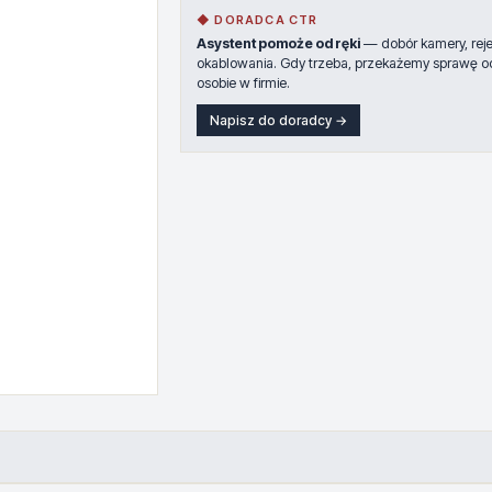
◆ DORADCA CTR
Asystent pomoże od ręki
— dobór kamery, rejes
okablowania. Gdy trzeba, przekażemy sprawę o
osobie w firmie.
Napisz do doradcy →