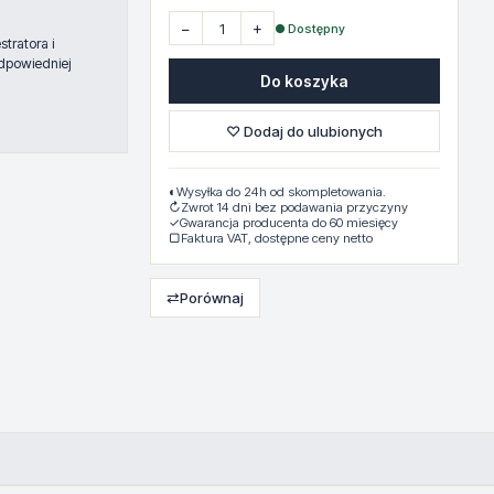
−
+
● Dostępny
tratora i
dpowiedniej
Do koszyka
♡ Dodaj do ulubionych
◐
Wysyłka do 24h od skompletowania.
↻
Zwrot 14 dni bez podawania przyczyny
✓
Gwarancja producenta do 60 miesięcy
▢
Faktura VAT, dostępne ceny netto
⇄
Porównaj