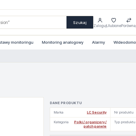
Szukaj
Zaloguj
Ulubione
Porówna
stawy monitoringu
Monitoring analogowy
Alarmy
Wideodomofo
DANE PRODUKTU
Marka
LC Security
Nr produktu
Kategoria
Polki / organizery /
Typ produktu
patch panele