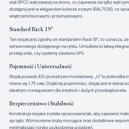
stali SPCC walcowanej na zimno, co zapewnia nie tylko wytrzym
dostępny jest w eleganckim kolorze szarym (RAL7035), co spr
wnętrzami biurowymi i przemysłowymi.
Standard Rack 19"
Ten stojak jest zgodny ze standardem Rack 19", co oznacza, że
serwerowego dostępnego na rynku. Umożliwia to łatwą integrac
przełączniki, czy systemy zasilania UPS.
Pojemność i Uniwersalność
Stojak posiada 42U przestrzeni montażowej. „U” to jednostka 
równa się 1,75 cala. Dzięki tej pojemności, stojak jest w stanie
idealnym rozwiązaniem dla średnich i dużych przedsiębiorstw.
Bezpieczeństwo i Stabilność
Konstrukcja stojaka została opracowana tak, aby zapewnić 
sprzętu. Wzmocnione śruby mocujące oraz dodatkowe wsporniki 
minimalizując ryzyko uszkodzenia urządzeń.