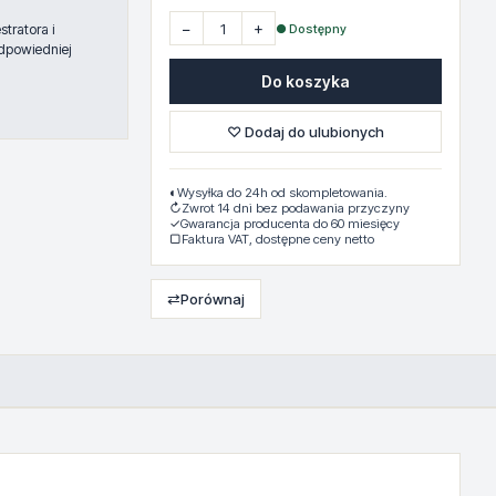
−
+
● Dostępny
tratora i
dpowiedniej
Do koszyka
♡ Dodaj do ulubionych
◐
Wysyłka do 24h od skompletowania.
↻
Zwrot 14 dni bez podawania przyczyny
✓
Gwarancja producenta do 60 miesięcy
▢
Faktura VAT, dostępne ceny netto
⇄
Porównaj