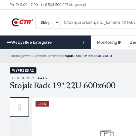
Pn–Pt 9:00–17:00 · +48 504 500 007
info@ctr.pl
Wszystkie kategorie
Monitoring IP
Ze
▾
Strona główna
›
Akcesoria pozostałe
›
Stojak Rack 19" 22U 600x600
WYPRZEDAŻ
LC SECURITY ·
4443
Stojak Rack 19" 22U 600x600
−
15
%