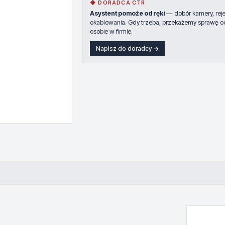
◆ DORADCA CTR
Asystent pomoże od ręki
— dobór kamery, rejes
okablowania. Gdy trzeba, przekażemy sprawę o
osobie w firmie.
Napisz do doradcy →