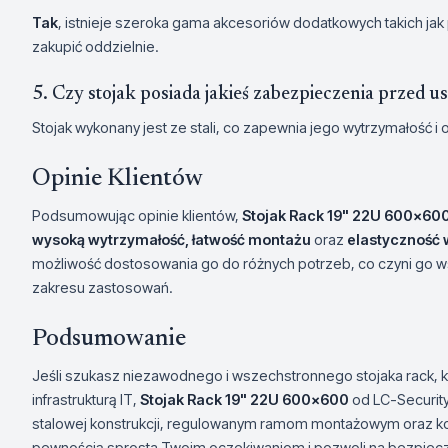
Tak
, istnieje szeroka gama akcesoriów dodatkowych takich jak 
zakupić oddzielnie.
5. Czy stojak posiada jakieś zabezpieczenia przed
Stojak wykonany jest ze stali, co zapewnia jego wytrzymałość
Opinie Klientów
Podsumowując opinie klientów,
Stojak Rack 19" 22U 600x60
wysoką wytrzymałość, łatwość montażu
oraz
elastyczność w
możliwość dostosowania go do różnych potrzeb, co czyni go 
zakresu zastosowań.
Podsumowanie
Jeśli szukasz niezawodnego i wszechstronnego stojaka rack, k
infrastrukturą IT,
Stojak Rack 19" 22U 600x600
od LC-Security
stalowej konstrukcji, regulowanym ramom montażowym oraz 
pewnością sprosta Twoim oczekiwaniom i pozwoli na bezpiec