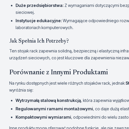
Duże przedsiębiorstwa:
Z wymaganiami dotyczącymi bezpie
sieciowej.
Instytucje edukacyjne:
Wymagające odpowiedniego rozwią
laboratoriach komputerowych.
Jak Spełnia Ich Potrzeby?
Ten stojak rack zapewnia solidną, bezpieczną i elastyczną in
urządzeń sieciowych, co jest kluczowe dla zapewnienia niezaw
Porównanie z Innymi Produktami
Na rynku dostępnych jest wiele różnych stojaków rack, jednak
S
wyróżnia się:
Wytrzymałą stalową konstrukcją
, która zapewnia wyjątkow
Regulowanymi ramami montażowymi
, co daje dużą elas
Kompaktowymi wymiarami
, odpowiednimi do wielu zast
Inne produkty mogą oferować podobne funkcje, ale nie zawsze 