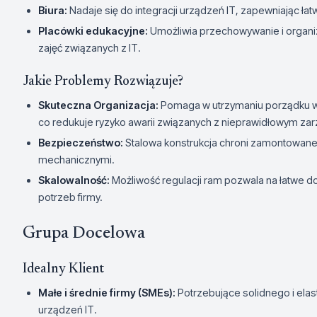
Biura:
Nadaje się do integracji urządzeń IT, zapewniając łat
Placówki edukacyjne:
Umożliwia przechowywanie i organi
zajęć związanych z IT.
Jakie Problemy Rozwiązuje?
Skuteczna Organizacja:
Pomaga w utrzymaniu porządku w
co redukuje ryzyko awarii związanych z nieprawidłowym zar
Bezpieczeństwo:
Stalowa konstrukcja chroni zamontowan
mechanicznymi.
Skalowalność:
Możliwość regulacji ram pozwala na łatwe d
potrzeb firmy.
Grupa Docelowa
Idealny Klient
Małe i średnie firmy (SMEs):
Potrzebujące solidnego i el
urządzeń IT.