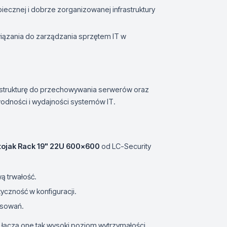
cznej i dobrze zorganizowanej infrastruktury
zania do zarządzania sprzętem IT w
frastrukturę do przechowywania serwerów oraz
odności i wydajności systemów IT.
tojak Rack 19" 22U 600x600
od LC-Security
ą trwałość.
tyczność w konfiguracji.
osowań.
łączą one tak wysoki poziom wytrzymałości,