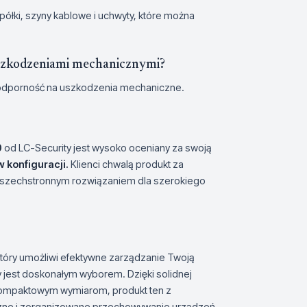
półki, szyny kablowe i uchwyty, które można
 uszkodzeniami mechanicznymi?
 i odporność na uszkodzenia mechaniczne.
0
od LC-Security jest wysoko oceniany za swoją
 konfiguracji.
Klienci chwalą produkt za
wszechstronnym rozwiązaniem dla szerokiego
tóry umożliwi efektywne zarządzanie Twoją
 jest doskonałym wyborem. Dzięki solidnej
kompaktowym wymiarom, produkt ten z
zne i zorganizowane przechowywanie urządzeń.