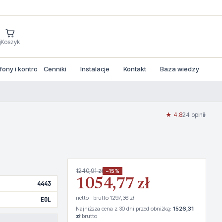
j
Koszyk
ny i kontrola dostepu
Cenniki
Instalacje
Kontakt
Baza wiedzy
★ 4.8
24 opinii
·
1240,91 zł
−15%
1054,77 zł
4443
netto · brutto 1297,36 zł
EOL
Najniższa cena z 30 dni przed obniżką:
1526,31
zł
brutto