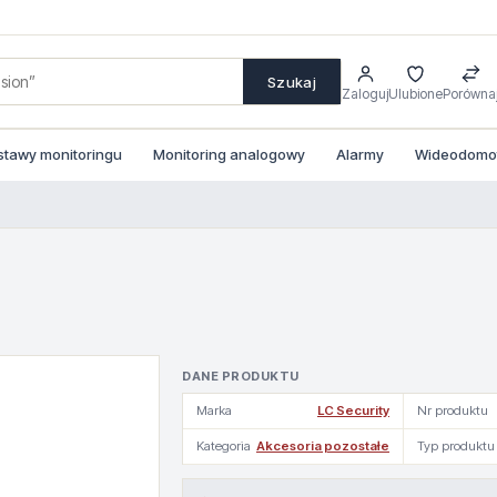
Szukaj
Zaloguj
Ulubione
Porówna
stawy monitoringu
Monitoring analogowy
Alarmy
Wideodomofo
DANE PRODUKTU
Marka
LC Security
Nr produktu
Kategoria
Akcesoria pozostałe
Typ produktu