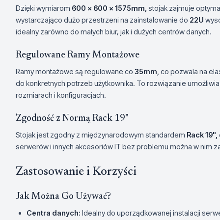
Dzięki wymiarom
600 x 600 x 1575mm,
stojak zajmuje optymal
wystarczająco dużo przestrzeni na zainstalowanie do
22U
wyso
idealny zarówno do małych biur, jak i dużych centrów danych.
Regulowane Ramy Montażowe
Ramy montażowe są regulowane co
35mm,
co pozwala na elas
do konkretnych potrzeb użytkownika. To rozwiązanie umożliwi
rozmiarach i konfiguracjach.
Zgodność z Normą Rack 19"
Stojak jest zgodny z międzynarodowym standardem
Rack 19",
serwerów i innych akcesoriów IT bez problemu można w nim 
Zastosowanie i Korzyści
Jak Można Go Używać?
Centra danych:
Idealny do uporządkowanej instalacji serwe