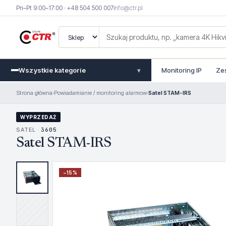
Pn–Pt 9:00–17:00 · +48 504 500 007
info@ctr.pl
Wszystkie kategorie
Monitoring IP
Ze
▾
Strona główna
›
Powiadamianie / monitoring alarmow
›
Satel STAM-IRS
WYPRZEDAŻ
SATEL ·
3605
Satel STAM-IRS
−
15
%