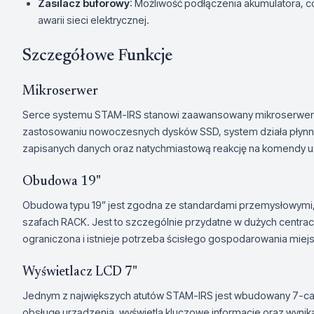
Zasilacz buforowy
: Możliwość podłączenia akumulatora, c
awarii sieci elektrycznej.
Szczegółowe Funkcje
Mikroserwer
Serce systemu STAM-IRS stanowi zaawansowany mikroserwer o
zastosowaniu nowoczesnych dysków SSD, system działa płynni
zapisanych danych oraz natychmiastową reakcję na komendy u
Obudowa 19"
Obudowa typu 19” jest zgodna ze standardami przemysłowymi,
szafach RACK. Jest to szczególnie przydatne w dużych centrach
ograniczona i istnieje potrzeba ścisłego gospodarowania mie
Wyświetlacz LCD 7"
Jednym z największych atutów STAM-IRS jest wbudowany 7-calo
obsługę urządzenia, wyświetla kluczowe informacje oraz wyni