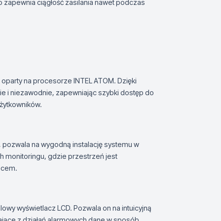
o zapewnia ciągłość zasilania nawet podczas
party na procesorze INTEL ATOM. Dzięki
e i niezawodnie, zapewniając szybki dostęp do
żytkowników.
 pozwala na wygodną instalację systemu w
 monitoringu, gdzie przestrzeń jest
jscem.
wy wyświetlacz LCD. Pozwala on na intuicyjną
kające z działań alarmowych dane w sposób