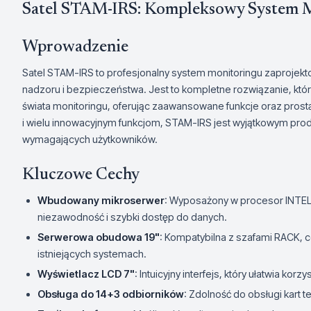
Satel STAM-IRS: Kompleksowy System 
Wprowadzenie
Satel STAM-IRS to profesjonalny system monitoringu zaprojekt
nadzoru i bezpieczeństwa. Jest to kompletne rozwiązanie, k
świata monitoringu, oferując zaawansowane funkcje oraz pro
i wielu innowacyjnym funkcjom, STAM-IRS jest wyjątkowym pro
wymagających użytkowników.
Kluczowe Cechy
Wbudowany mikroserwer
: Wyposażony w procesor INTEL
niezawodność i szybki dostęp do danych.
Serwerowa obudowa 19"
: Kompatybilna z szafami RACK, co
istniejących systemach.
Wyświetlacz LCD 7"
: Intuicyjny interfejs, który ułatwia korz
Obsługa do 14+3 odbiorników
: Zdolność do obsługi kart 