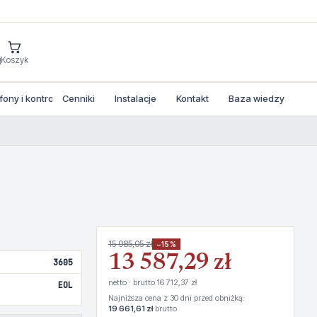
j
Koszyk
ny i kontrola dostepu
Cenniki
Instalacje
Kontakt
Baza wiedzy
15 985,05 zł
−15%
13 587,29 zł
3605
netto · brutto 16 712,37 zł
EOL
Najniższa cena z 30 dni przed obniżką:
19 661,61 zł
brutto