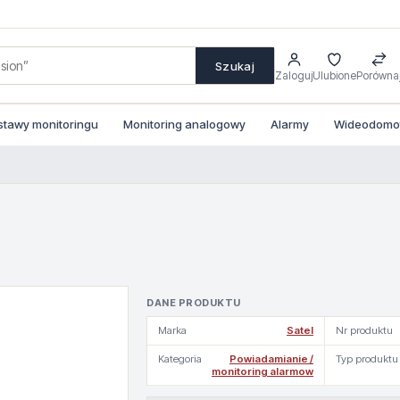
Szukaj
Zaloguj
Ulubione
Porówna
stawy monitoringu
Monitoring analogowy
Alarmy
Wideodomofo
DANE PRODUKTU
Marka
Satel
Nr produktu
Kategoria
Powiadamianie /
Typ produktu
monitoring alarmow