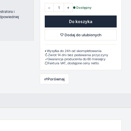
−
+
● Dostępny
tratora i
dpowiedniej
Do koszyka
♡ Dodaj do ulubionych
◐
Wysyłka do 24h od skompletowania.
↻
Zwrot 14 dni bez podawania przyczyny
✓
Gwarancja producenta do 60 miesięcy
▢
Faktura VAT, dostępne ceny netto
⇄
Porównaj