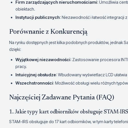
Firm zarządzających nieruchomościami
: Umożliwia cen
obiektach.
Instytucji publicznych
: Niezawodność i łatwość integracji
Porównanie z Konkurencją
Na rynku dostępnych jest kilka podobnych produktów, jednak Sat
dzięki:
Wyjątkowej niezawodności
: Zastosowanie procesora INT
pracy.
Intuicyjnej obsłudze
: Wbudowany wyświetlacz LCD ułatwi
Wszechstronności
: Możliwość obsługi wielu różnych typó
Najczęściej Zadawane Pytania (FAQ)
1. Jakie typy kart odbiorników obsługuje STAM-IR
STAM-IRS obsługuje do 17 kart odbiorników, w tym karty telefo