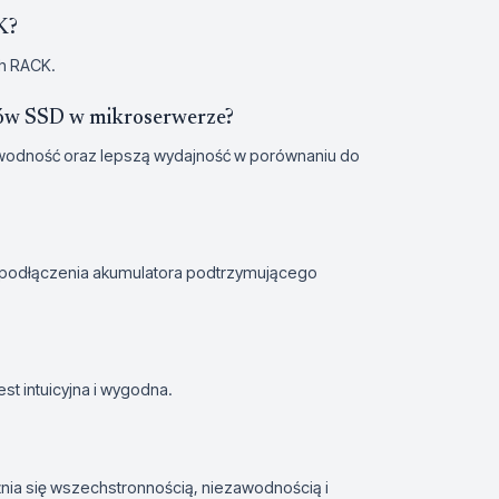
K?
ch RACK.
sków SSD w mikroserwerze?
awodność oraz lepszą wydajność w porównaniu do
 podłączenia akumulatora podtrzymującego
t intuicyjna i wygodna.
żnia się wszechstronnością, niezawodnością i