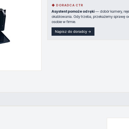
◆ DORADCA CTR
Asystent pomoże od ręki
— dobór kamery, rejes
okablowania. Gdy trzeba, przekażemy sprawę o
osobie w firmie.
Napisz do doradcy →