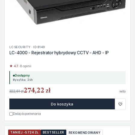
LC SECURITY · ID 8149
LC-4000 - Rejestrator hybrydowy CCTV - AHD - IP
★ 4.7
· 8 opinii
Dostępny
Wysyłka 24h
274,22 zł
322,61 zł
netto
♡
Do koszyka
Dodaj do porównania
TANIEJ -5724 ZŁ
BESTSELLER
REKOMENDOWANY