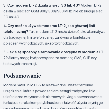
3. Czy modem LT-2 działa w sieci 3G lub 4G?
Modem LT-2
działa w sieciach GSM 900/1800/1900 MHz, nie obsługuje sieci
3G ani 4G.
4. Czy można używać modemu LT-2 jako głównej linii
telefonicznej?
Tak, modem LT-2 może działać jako alternatywa
dla tradycyjnej linii telefonicznej, zarówno w kontekście
połączeń wychodzących, jak i przychodzących.
5. Jakie są sposoby alarmowania dostępne w modemie LT-
2?
Alarmy mogą być przesyłane za pomocą SMS, CLIP czy
testowych transmisji.
Podsumowanie
Modem Satel GSM LT-2 to niezawodne i wszechstronne
urządzenie, które z powodzeniem zastąpi tradycyjne linie
telefoniczne w systemach alarmowych. Jego zaawansowane
funkcje, szeroka kompatybilność oraz łatwość użycia czynią go
niezastąpionym narzędziem dla profesjonalistów z branży