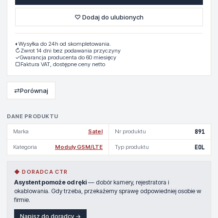
♡ Dodaj do ulubionych
◐
Wysyłka do 24h od skompletowania.
↻
Zwrot 14 dni bez podawania przyczyny
✓
Gwarancja producenta do 60 miesięcy
▢
Faktura VAT, dostępne ceny netto
⇄
Porównaj
DANE PRODUKTU
Marka
Satel
Nr produktu
891
Kategoria
Moduly GSM/LTE
Typ produktu
EOL
◆ DORADCA CTR
Asystent pomoże od ręki
— dobór kamery, rejestratora i
okablowania. Gdy trzeba, przekażemy sprawę odpowiedniej osobie w
firmie.
Napisz do doradcy →