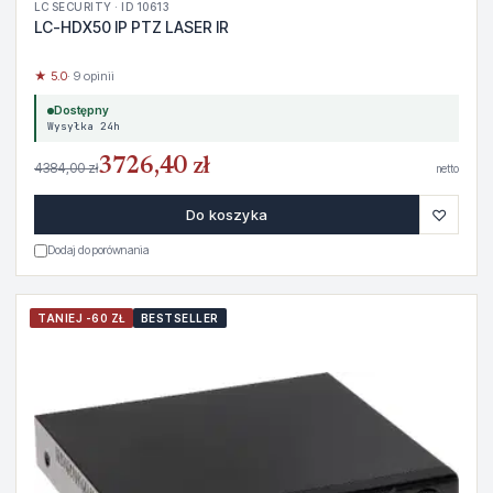
LC SECURITY · ID 10613
LC-HDX50 IP PTZ LASER IR
★ 5.0
· 9 opinii
Dostępny
Wysyłka 24h
3726,40 zł
4384,00 zł
netto
♡
Do koszyka
Dodaj do porównania
TANIEJ -60 ZŁ
BESTSELLER