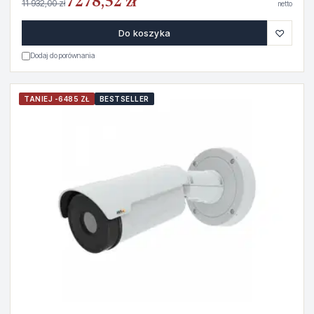
7278,52 zł
11 932,00 zł
netto
♡
Do koszyka
Dodaj do porównania
TANIEJ -6485 ZŁ
BESTSELLER