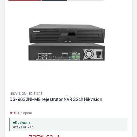
HIKVISION · ID 61345
DS-9632NI-M8 rejestrator NVR 32ch Hikvision
★ 5.0
· 7 opinii
Dostępny
Wysyłka 24h