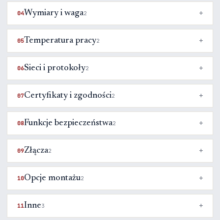
Wymiary i waga
04
2
Temperatura pracy
05
2
Sieci i protokoły
06
2
Certyfikaty i zgodności
07
2
Funkcje bezpieczeństwa
08
2
Złącza
09
2
Opcje montażu
10
2
Inne
11
3