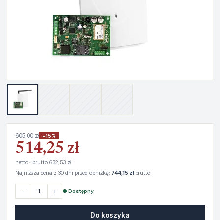
605,00 zł
−15%
514,25 zł
netto · brutto 632,53 zł
Najniższa cena z 30 dni przed obniżką:
744,15 zł
brutto
−
+
● Dostępny
Do koszyka