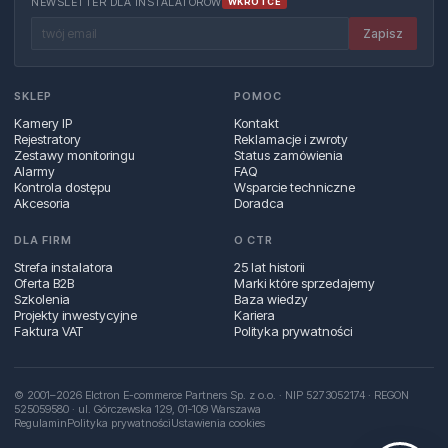
NEWSLETTER DLA INSTALATORÓW
WKRÓTCE
Zapisz
SKLEP
POMOC
Kamery IP
Kontakt
Rejestratory
Reklamacje i zwroty
Zestawy monitoringu
Status zamówienia
Alarmy
FAQ
Kontrola dostępu
Wsparcie techniczne
Akcesoria
Doradca
DLA FIRM
O CTR
Strefa instalatora
25 lat historii
Oferta B2B
Marki które sprzedajemy
Szkolenia
Baza wiedzy
Projekty inwestycyjne
Kariera
Faktura VAT
Polityka prywatności
© 2001–2026 Elctron E-commerce Partners Sp. z o.o. · NIP 5273052174 · REGON
525059580 · ul. Górczewska 129, 01‑109 Warszawa
Regulamin
Polityka prywatności
Ustawienia cookies