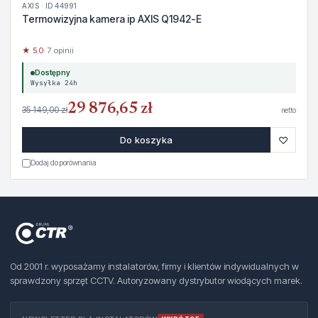
AXIS · ID 44991
Termowizyjna kamera ip AXIS Q1942-E
★ 5.0
· 7 opinii
Dostępny
Wysyłka 24h
29 876,65 zł
35 149,00 zł
netto
♡
Do koszyka
Dodaj do porównania
Od 2001 r. wyposażamy instalatorów, firmy i klientów indywidualnych w
sprawdzony sprzęt CCTV. Autoryzowany dystrybutor wiodących marek.