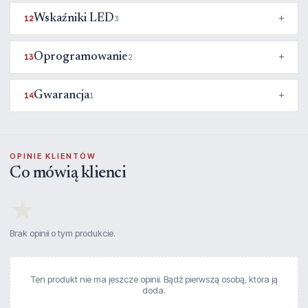
Wskaźniki LED
12
3
Oprogramowanie
13
2
Gwarancja
14
1
OPINIE KLIENTÓW
Co mówią klienci
★
Brak opinii o tym produkcie.
Ten produkt nie ma jeszcze opinii. Bądź pierwszą osobą, która ją
doda.