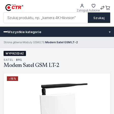
Zaloguj
Ulubione
Szukaj
Wszystkie kategorie
▾
Strona główna
›
Moduly GSM/LTE
›
Modem Satel GSM LT-2
WYPRZEDAŻ
SATEL ·
891
Modem Satel GSM LT-2
−
15
%