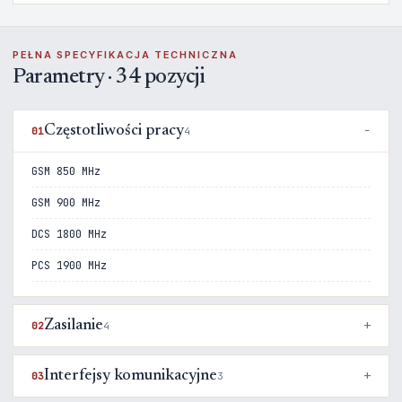
PEŁNA SPECYFIKACJA TECHNICZNA
Parametry · 34 pozycji
Częstotliwości pracy
01
4
GSM 850 MHz
GSM 900 MHz
DCS 1800 MHz
PCS 1900 MHz
Zasilanie
02
4
Interfejsy komunikacyjne
03
3