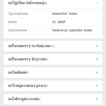
Ogólne informacje
01
3
Typ urządzenia
Separator Video
Model
SV 1000P
Zastosowanie
Separacja sygnałów wideo
Parametry techniczne
02
12
Parametry fizyczne
03
3
Zasilanie
04
2
Temperatura pracy
05
2
Zabezpieczenia
06
3