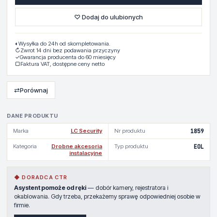
♡ Dodaj do ulubionych
◐
Wysyłka do 24h od skompletowania.
↻
Zwrot 14 dni bez podawania przyczyny
✓
Gwarancja producenta do 60 miesięcy
▢
Faktura VAT, dostępne ceny netto
⇄
Porównaj
DANE PRODUKTU
Marka
LC Security
Nr produktu
1859
Kategoria
Drobne akcesoria
Typ produktu
EOL
instalacyjne
◆ DORADCA CTR
Asystent pomoże od ręki
— dobór kamery, rejestratora i
okablowania. Gdy trzeba, przekażemy sprawę odpowiedniej osobie w
firmie.