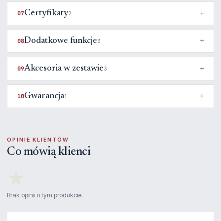
Certyfikaty
07
2
Dodatkowe funkcje
08
3
Akcesoria w zestawie
09
3
Gwarancja
10
1
OPINIE KLIENTÓW
Co mówią klienci
★
Brak opinii o tym produkcie.