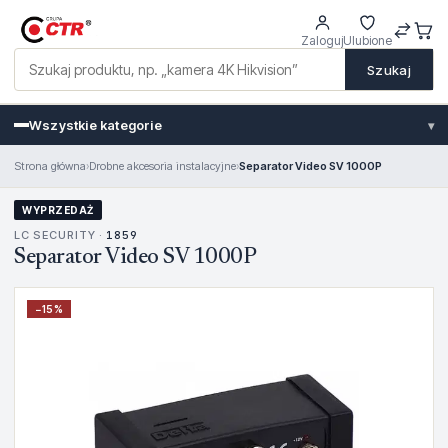
Zaloguj
Ulubione
Szukaj
Wszystkie kategorie
▾
Strona główna
›
Drobne akcesoria instalacyjne
›
Separator Video SV 1000P
WYPRZEDAŻ
LC SECURITY ·
1859
Separator Video SV 1000P
−
15
%