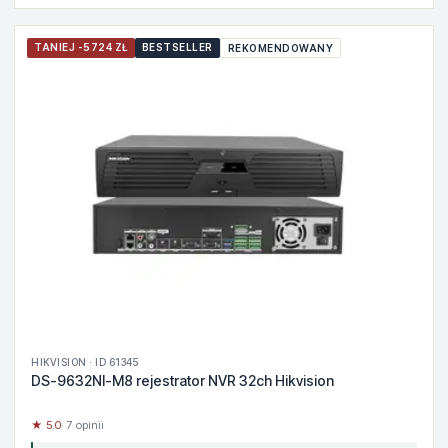
TANIEJ -5724 ZŁ
BESTSELLER
REKOMENDOWANY
HIKVISION · ID 61345
DS-9632NI-M8 rejestrator NVR 32ch Hikvision
★ 5.0
· 7 opinii