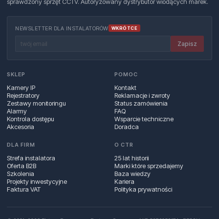
sprawdzony sprzęt CCTV. Autoryzowany dystrybutor wiodących marek.
NEWSLETTER DLA INSTALATORÓW
WKRÓTCE
Zapisz
SKLEP
POMOC
Kamery IP
Kontakt
Rejestratory
Reklamacje i zwroty
Zestawy monitoringu
Status zamówienia
Alarmy
FAQ
Kontrola dostępu
Wsparcie techniczne
Akcesoria
Doradca
DLA FIRM
O CTR
Strefa instalatora
25 lat historii
Oferta B2B
Marki które sprzedajemy
Szkolenia
Baza wiedzy
Projekty inwestycyjne
Kariera
Faktura VAT
Polityka prywatności