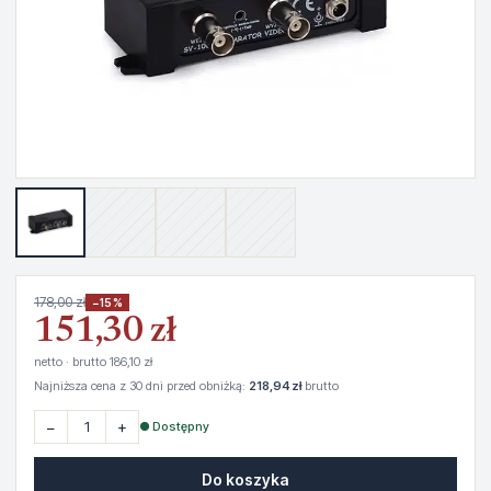
178,00 zł
−15%
151,30 zł
netto · brutto 186,10 zł
Najniższa cena z 30 dni przed obniżką:
218,94 zł
brutto
−
+
● Dostępny
Do koszyka