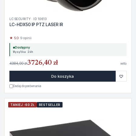
LC SECURITY · ID 10613
LC-HDX50 IP PTZ LASER IR
★ 5.0
· 9 opinii
Dostępny
Wysyłka 24h
3726,40 zł
4384,00 zł
netto
♡
Do koszyka
Dodaj do porównania
TANIEJ -60 ZŁ
BESTSELLER