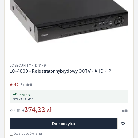
LC SECURITY · ID 8149
LC-4000 - Rejestrator hybrydowy CCTV - AHD - IP
★ 4.7
· 8 opinii
Dostępny
Wysyłka 24h
274,22 zł
322,61 zł
netto
♡
Do koszyka
Dodaj do porównania