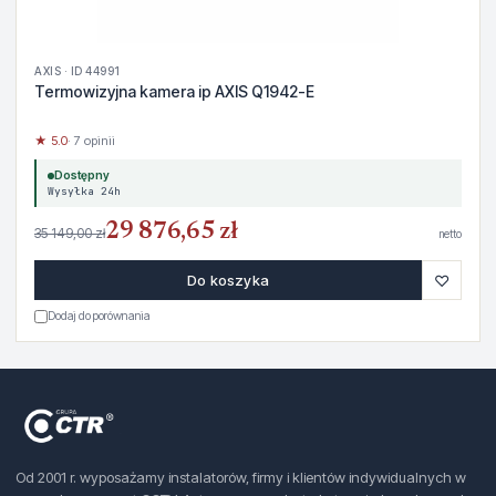
AXIS · ID 44991
Termowizyjna kamera ip AXIS Q1942-E
★ 5.0
· 7 opinii
Dostępny
Wysyłka 24h
29 876,65 zł
35 149,00 zł
netto
♡
Do koszyka
Dodaj do porównania
Od 2001 r. wyposażamy instalatorów, firmy i klientów indywidualnych w