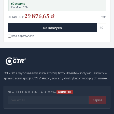
Dostępny
Wysyłka 24h
29 876,65 zł
35 149,00 zł
netto
♡
Do koszyka
Dodaj do porównania
Od 2001 r. wyposażamy instalatorów, firmy i klientów indywidualnych w
sprawdzony sprzęt CCTV. Autoryzowany dystrybutor wiodących marek.
NEWSLETTER DLA INSTALATORÓW
WKRÓTCE
Zapisz