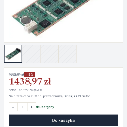
1692,91 zł
−15%
1438,97 zł
netto · brutto 1769,93 zł
Najniższa cena z 30 dni przed obniżką:
2082,27 zł
brutto
−
+
● Dostępny
Do koszyka