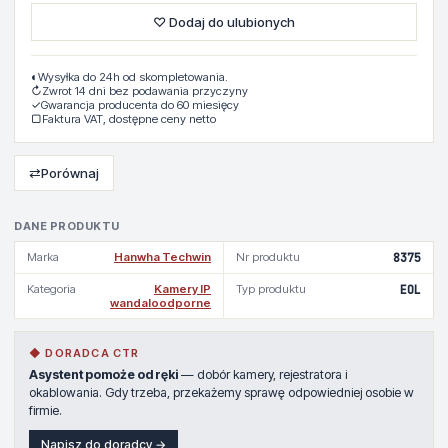
♡ Dodaj do ulubionych
◐
Wysyłka do 24h od skompletowania.
↻
Zwrot 14 dni bez podawania przyczyny
✓
Gwarancja producenta do 60 miesięcy
▢
Faktura VAT, dostępne ceny netto
⇄
Porównaj
DANE PRODUKTU
Marka
Hanwha Techwin
Nr produktu
8375
Kategoria
Kamery IP
Typ produktu
EOL
wandaloodporne
◆ DORADCA CTR
Asystent pomoże od ręki
— dobór kamery, rejestratora i
okablowania. Gdy trzeba, przekażemy sprawę odpowiedniej osobie w
firmie.
Napisz do doradcy →