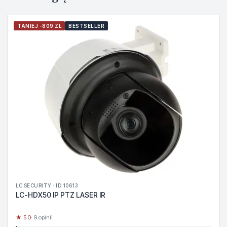
TANIEJ -809 ZŁ
BESTSELLER
LC SECURITY · ID 10613
LC-HDX50 IP PTZ LASER IR
★ 5.0
· 9 opinii