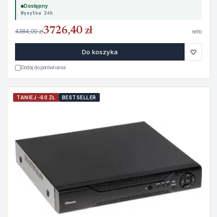
Dostępny
Wysyłka 24h
3726,40 zł
4384,00 zł
netto
♡
Do koszyka
Dodaj do porównania
TANIEJ -60 ZŁ
BESTSELLER