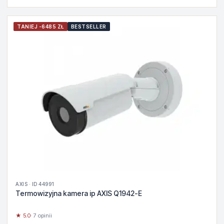
TANIEJ -6485 ZŁ
BESTSELLER
AXIS · ID 44991
Termowizyjna kamera ip AXIS Q1942-E
★ 5.0
· 7 opinii