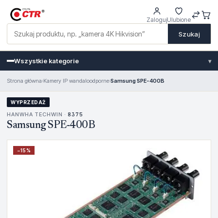
Zaloguj
Ulubione
Szukaj
Wszystkie kategorie
▾
Strona główna
›
Kamery IP wandaloodporne
›
Samsung SPE-400B
WYPRZEDAŻ
HANWHA TECHWIN ·
8375
Samsung SPE-400B
−
15
%