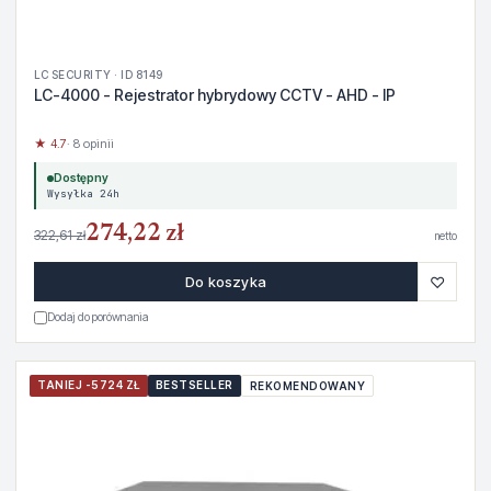
LC SECURITY · ID 8149
LC-4000 - Rejestrator hybrydowy CCTV - AHD - IP
★ 4.7
· 8 opinii
Dostępny
Wysyłka 24h
274,22 zł
322,61 zł
netto
♡
Do koszyka
Dodaj do porównania
TANIEJ -5724 ZŁ
BESTSELLER
REKOMENDOWANY