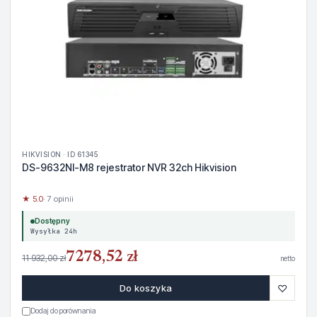
HIKVISION · ID 61345
DS-9632NI-M8 rejestrator NVR 32ch Hikvision
★ 5.0
· 7 opinii
Dostępny
Wysyłka 24h
7278,52 zł
11 932,00 zł
netto
♡
Do koszyka
Dodaj do porównania