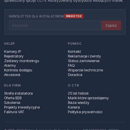
sprawdzony sprzęt CCTV. Autoryzowany dystrybutor wiodących marek.
NEWSLETTER DLA INSTALATORÓW
WKRÓTCE
Zapisz
SKLEP
POMOC
Kamery IP
Kontakt
Rejestratory
Reklamacje i zwroty
Zestawy monitoringu
Status zamówienia
Alarmy
FAQ
Kontrola dostępu
Wsparcie techniczne
Akcesoria
Doradca
DLA FIRM
O CTR
Strefa instalatora
25 lat historii
Oferta B2B
Marki które sprzedajemy
Szkolenia
Baza wiedzy
Projekty inwestycyjne
Kariera
Faktura VAT
Polityka prywatności