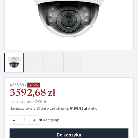
4226,68 zł
−15%
3592,68 zł
netto · brutto 4419,00 zł
Najniższa cena z 30 dni przed obniżką:
5198,82 zł
brutto
−
+
● Dostępny
Do koszyka