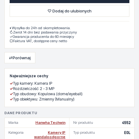
♡ Dodaj do ulubionych
◐
Wysyłka do 24h od skompletowania.
↻
Zwrot 14 dni bez podawania przyczyny
✓
Gwarancja producenta do 60 miesięcy
▢
Faktura VAT, dostępne ceny netto
⇄
Porównaj
Najważniejsze cechy
✓
Typ kamery: Kamera IP
✓
Rozdzielczość: 2 - 3 MP
✓
Typ obudowy: Kopulowa (dome/eyeball)
✓
Typ obiektywu: Zmienny (Manualny)
DANE PRODUKTU
Marka
Hanwha Techwin
Nr produktu
4552
Kategoria
Kamery IP
Typ produktu
EOL
wandaloodporne