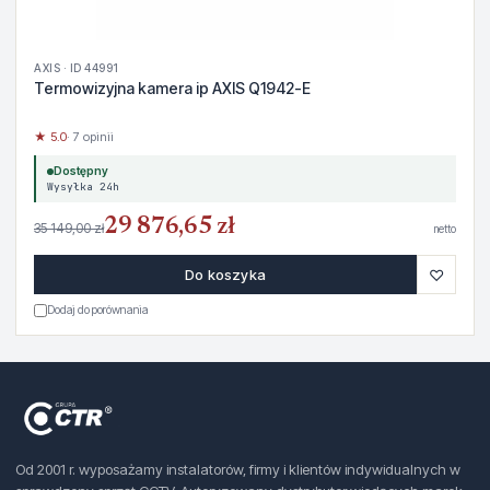
AXIS · ID 44991
Termowizyjna kamera ip AXIS Q1942-E
★ 5.0
· 7 opinii
Dostępny
Wysyłka 24h
29 876,65 zł
35 149,00 zł
netto
♡
Do koszyka
Dodaj do porównania
Od 2001 r. wyposażamy instalatorów, firmy i klientów indywidualnych w