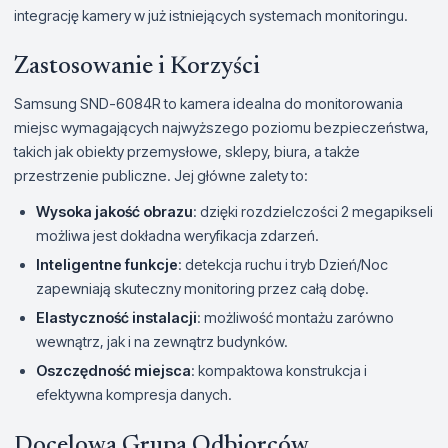
integrację kamery w już istniejących systemach monitoringu.
Zastosowanie i Korzyści
Samsung SND-6084R to kamera idealna do monitorowania
miejsc wymagających najwyższego poziomu bezpieczeństwa,
takich jak obiekty przemysłowe, sklepy, biura, a także
przestrzenie publiczne. Jej główne zalety to:
Wysoka jakość obrazu
: dzięki rozdzielczości 2 megapikseli
możliwa jest dokładna weryfikacja zdarzeń.
Inteligentne funkcje
: detekcja ruchu i tryb Dzień/Noc
zapewniają skuteczny monitoring przez całą dobę.
Elastyczność instalacji
: możliwość montażu zarówno
wewnątrz, jak i na zewnątrz budynków.
Oszczędność miejsca
: kompaktowa konstrukcja i
efektywna kompresja danych.
Docelowa Grupa Odbiorców