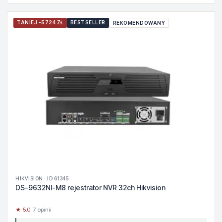
TANIEJ -5724 ZŁ
BESTSELLER
REKOMENDOWANY
HIKVISION · ID 61345
DS-9632NI-M8 rejestrator NVR 32ch Hikvision
★ 5.0
· 7 opinii