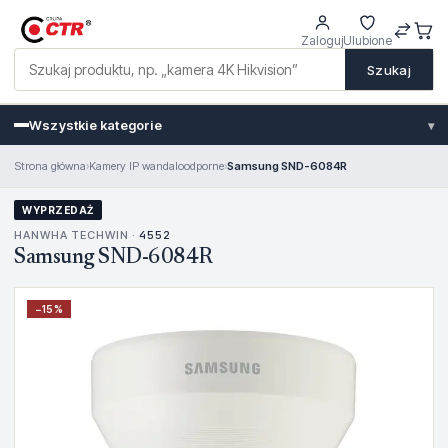
Zaloguj
Ulubione
Szukaj
Wszystkie kategorie
▾
Strona główna
›
Kamery IP wandaloodporne
›
Samsung SND-6084R
WYPRZEDAŻ
HANWHA TECHWIN ·
4552
Samsung SND-6084R
−
15
%