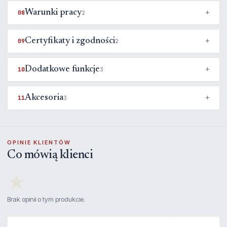
Warunki pracy
08
2
Certyfikaty i zgodności
09
2
Dodatkowe funkcje
10
3
Akcesoria
11
3
OPINIE KLIENTÓW
Co mówią klienci
★
Brak opinii o tym produkcie.