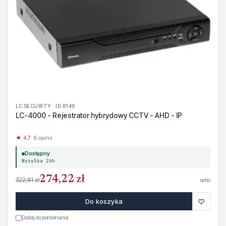
LC SECURITY · ID 8149
LC-4000 - Rejestrator hybrydowy CCTV - AHD - IP
★ 4.7
· 8 opinii
Dostępny
Wysyłka 24h
274,22 zł
322,61 zł
netto
♡
Do koszyka
Dodaj do porównania