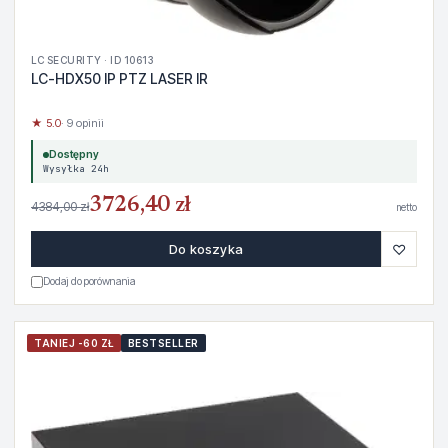
LC SECURITY · ID 10613
LC-HDX50 IP PTZ LASER IR
★ 5.0
· 9 opinii
Dostępny
Wysyłka 24h
3726,40 zł
4384,00 zł
netto
♡
Do koszyka
Dodaj do porównania
TANIEJ -60 ZŁ
BESTSELLER