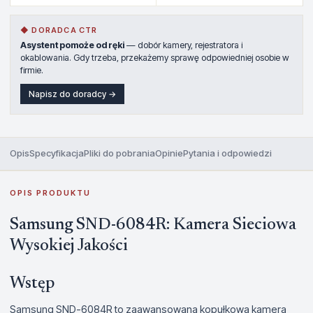
◆ DORADCA CTR
Asystent pomoże od ręki
— dobór kamery, rejestratora i
okablowania. Gdy trzeba, przekażemy sprawę odpowiedniej osobie w
firmie.
Napisz do doradcy →
Opis
Specyfikacja
Pliki do pobrania
Opinie
Pytania i odpowiedzi
OPIS PRODUKTU
Samsung SND-6084R: Kamera Sieciowa
Wysokiej Jakości
Wstęp
Samsung SND-6084R to zaawansowana kopułkowa kamera