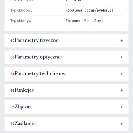
2 - 3 MP
Typ obudowy
Kopulowa (dome/eyeball)
Typ obiektywu
Zmienny (Manualny)
Parametry fizyczne
02
4
Parametry optyczne
03
4
Parametry techniczne
04
6
Funkcje
05
5
Złącza
06
2
Zasilanie
07
2