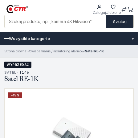
Zaloguj
Ulubione
Szukaj
Wszystkie kategorie
▾
Strona główna
›
Powiadamianie / monitoring alarmow
›
Satel RE-1K
WYPRZEDAŻ
SATEL ·
1146
Satel RE-1K
−
15
%