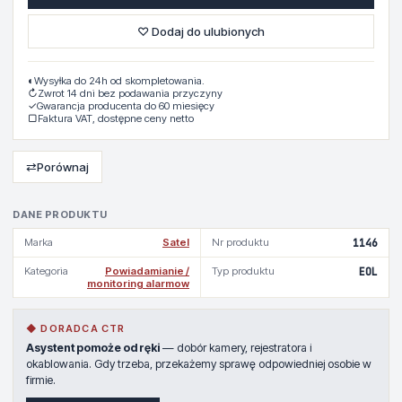
♡ Dodaj do ulubionych
◐
Wysyłka do 24h od skompletowania.
↻
Zwrot 14 dni bez podawania przyczyny
✓
Gwarancja producenta do 60 miesięcy
▢
Faktura VAT, dostępne ceny netto
⇄
Porównaj
DANE PRODUKTU
Marka
Satel
Nr produktu
1146
Kategoria
Powiadamianie /
Typ produktu
EOL
monitoring alarmow
◆ DORADCA CTR
Asystent pomoże od ręki
— dobór kamery, rejestratora i
okablowania. Gdy trzeba, przekażemy sprawę odpowiedniej osobie w
firmie.