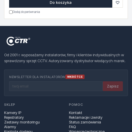
♡
Do koszyka
Dodaj do porównania
Od 2001 r. wyposażamy instalatorów, firmy i klientów indywidualnych w
sprawdzony sprzęt CCTV. Autoryzowany dystrybutor wiodących marek.
NEWSLETTER DLA INSTALATORÓW
WKRÓTCE
Zapisz
SKLEP
POMOC
Kamery IP
Kontakt
Rejestratory
Reklamacje i zwroty
Zestawy monitoringu
Status zamówienia
Alarmy
FAQ
Kontrola dostępu
Wsparcie techniczne