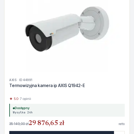
AXIS · ID 44991
Termowizyjna kamera ip AXIS Q1942-E
★ 5.0
· 7 opinii
Dostępny
Wysyłka 24h
29 876,65 zł
35 149,00 zł
netto