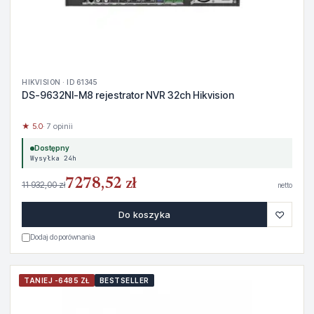
HIKVISION · ID 61345
DS-9632NI-M8 rejestrator NVR 32ch Hikvision
★ 5.0
· 7 opinii
Dostępny
Wysyłka 24h
7278,52 zł
11 932,00 zł
netto
♡
Do koszyka
Dodaj do porównania
TANIEJ -6485 ZŁ
BESTSELLER