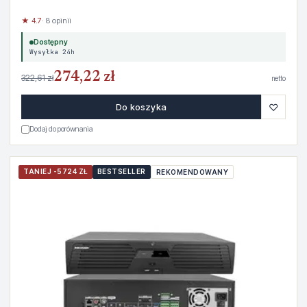
★ 4.7
· 8 opinii
Dostępny
Wysyłka 24h
274,22 zł
322,61 zł
netto
♡
Do koszyka
Dodaj do porównania
TANIEJ -5724 ZŁ
BESTSELLER
REKOMENDOWANY