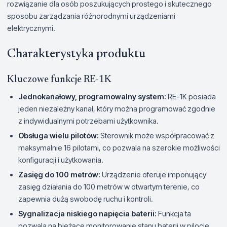
rozwiązanie dla osób poszukujących prostego i skutecznego
sposobu zarządzania różnorodnymi urządzeniami
elektrycznymi.
Charakterystyka produktu
Kluczowe funkcje RE-1K
Jednokanałowy, programowalny system:
RE-1K posiada
jeden niezależny kanał, który można programować zgodnie
z indywidualnymi potrzebami użytkownika.
Obsługa wielu pilotów:
Sterownik może współpracować z
maksymalnie 16 pilotami, co pozwala na szerokie możliwości
konfiguracji i użytkowania.
Zasięg do 100 metrów:
Urządzenie oferuje imponujący
zasięg działania do 100 metrów w otwartym terenie, co
zapewnia dużą swobodę ruchu i kontroli.
Sygnalizacja niskiego napięcia baterii:
Funkcja ta
pozwala na bieżące monitorowanie stanu baterii w pilocie,