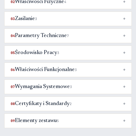
Właściwości Fizyczne
02
4
Zasilanie
03
3
Parametry Techniczne
04
7
Środowisko Pracy
05
3
Właściwości Funkcjonalne
06
3
Wymagania Systemowe
07
3
Certyfikaty i Standardy
08
2
Elementy zestawu
09
5