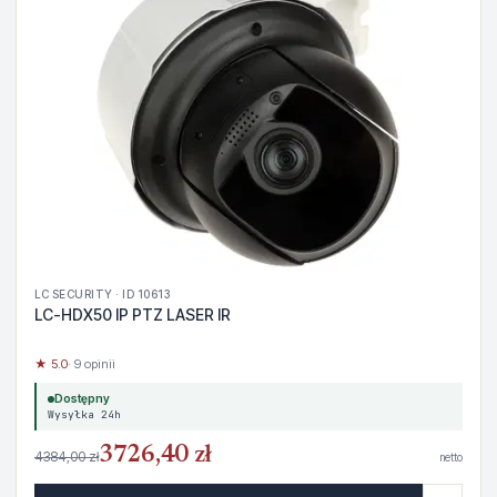
LC SECURITY · ID 10613
LC-HDX50 IP PTZ LASER IR
★ 5.0
· 9 opinii
Dostępny
Wysyłka 24h
3726,40 zł
4384,00 zł
netto