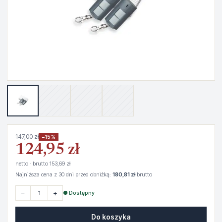
147,00 zł
−15%
124,95 zł
netto · brutto 153,69 zł
Najniższa cena z 30 dni przed obniżką:
180,81 zł
brutto
−
+
● Dostępny
Do koszyka