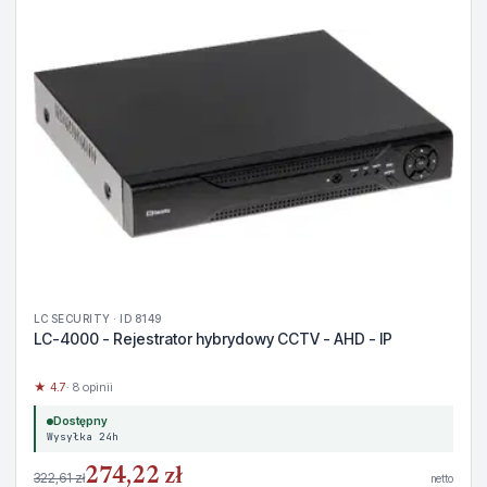
LC SECURITY · ID 8149
LC-4000 - Rejestrator hybrydowy CCTV - AHD - IP
★ 4.7
· 8 opinii
Dostępny
Wysyłka 24h
274,22 zł
322,61 zł
netto