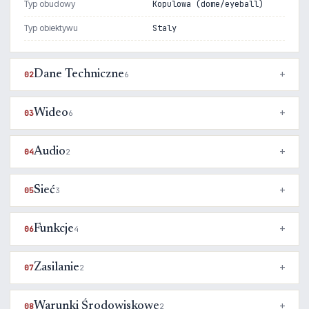
Typ obudowy
Kopulowa (dome/eyeball)
Typ obiektywu
Staly
Dane Techniczne
02
6
Wideo
03
6
Audio
04
2
Sieć
05
3
Funkcje
06
4
Zasilanie
07
2
Warunki Środowiskowe
08
2