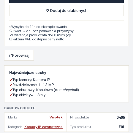
♡ Dodaj do ulubionych
◐
Wysyłka do 24h od skompletowania.
↻
Zwrot 14 dni bez podawania przyczyny
✓
Gwarancja producenta do 60 miesięcy
▢
Faktura VAT, dostępne ceny netto
⇄
Porównaj
Najważniejsze cechy
✓
Typ kamery: Kamera IP
✓
Rozdzielczość: 1 - 1.3 MP
✓
Typ obudowy: Kopulowa (dome/eyeball)
✓
Typ obiektywu: Staly
DANE PRODUKTU
Marka
Vivotek
Nr produktu
3405
Kategoria
Kamery IP zewnetrzne
Typ produktu
EOL