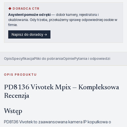
◆ DORADCA CTR
Asystent pomoże od ręki
— dobór kamery, rejestratora i
okablowania. Gdy trzeba, przekażemy sprawę odpowiedniej osobie w
firmie.
Napisz do doradcy →
Opis
Specyfikacja
Pliki do pobrania
Opinie
Pytania i odpowiedzi
OPIS PRODUKTU
PD8136 Vivotek Mpix — Kompleksowa
Recenzja
Wstęp
PD8136 Vivotek to zaawansowana kamera IP kopułkowa o