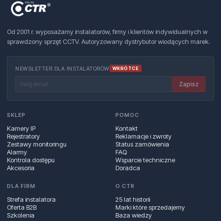
Od 2001 r. wyposażamy instalatorów, firmy i klientów indywidualnych w
sprawdzony sprzęt CCTV. Autoryzowany dystrybutor wiodących marek.
NEWSLETTER DLA INSTALATORÓW
WKRÓTCE
Zapisz
SKLEP
POMOC
Kamery IP
Kontakt
Rejestratory
Reklamacje i zwroty
Zestawy monitoringu
Status zamówienia
Alarmy
FAQ
Kontrola dostępu
Wsparcie techniczne
Akcesoria
Doradca
DLA FIRM
O CTR
Strefa instalatora
25 lat historii
Oferta B2B
Marki które sprzedajemy
Szkolenia
Baza wiedzy