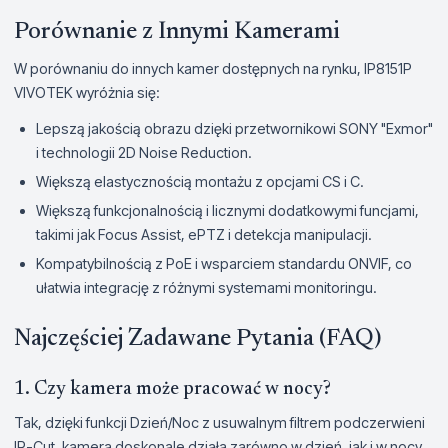
Porównanie z Innymi Kamerami
W porównaniu do innych kamer dostępnych na rynku, IP8151P
VIVOTEK wyróżnia się:
Lepszą jakością obrazu dzięki przetwornikowi SONY "Exmor"
i technologii 2D Noise Reduction.
Większą elastycznością montażu z opcjami CS i C.
Większą funkcjonalnością i licznymi dodatkowymi funcjami,
takimi jak Focus Assist, ePTZ i detekcja manipulacji.
Kompatybilnością z PoE i wsparciem standardu ONVIF, co
ułatwia integrację z różnymi systemami monitoringu.
Najczęściej Zadawane Pytania (FAQ)
1. Czy kamera może pracować w nocy?
Tak, dzięki funkcji Dzień/Noc z usuwalnym filtrem podczerwieni
IR-Cut, kamera doskonale działa zarówno w dzień, jak i w nocy.