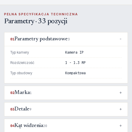
PEŁNA SPECYFIKACJA TECHNICZNA
Parametry · 33 pozycji
Parametry podstawowe
01
3
Typ kamery
Kamera IP
Rozdzielczość
1 - 1.3 MP
Typ obudowy
Kompaktowa
Marka
02
1
Detale
03
9
Kąt widzenia
04
20