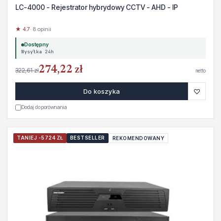
LC-4000 - Rejestrator hybrydowy CCTV - AHD - IP
★ 4.7
· 8 opinii
Dostępny
Wysyłka 24h
274,22 zł
322,61 zł
netto
♡
Do koszyka
Dodaj do porównania
TANIEJ -5724 ZŁ
BESTSELLER
REKOMENDOWANY