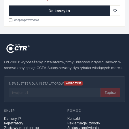
♡
Do koszyka
Dodaj do porównania
Od 2001 r. wyposażamy instalatorów, firmy i klientów indywidualnych w
sprawdzony sprzęt CCTV. Autoryzowany dystrybutor wiodących marek.
NEWSLETTER DLA INSTALATORÓW
WKRÓTCE
Zapisz
SKLEP
POMOC
Kamery IP
Kontakt
Rejestratory
Reklamacje i zwroty
Zestawy monitoringu
Status zamówienia