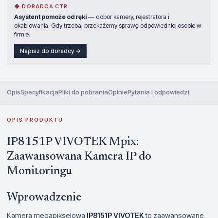
◆ DORADCA CTR
Asystent pomoże od ręki
— dobór kamery, rejestratora i
okablowania. Gdy trzeba, przekażemy sprawę odpowiedniej osobie w
firmie.
Napisz do doradcy →
Opis
Specyfikacja
Pliki do pobrania
Opinie
Pytania i odpowiedzi
OPIS PRODUKTU
IP8151P VIVOTEK Mpix:
Zaawansowana Kamera IP do
Monitoringu
Wprowadzenie
Kamera megapikselowa
IP8151P VIVOTEK
to zaawansowane