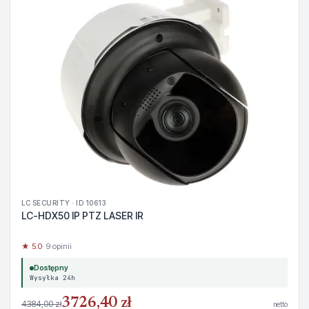
LC SECURITY · ID 10613
LC-HDX50 IP PTZ LASER IR
★ 5.0
· 9 opinii
Dostępny
Wysyłka 24h
3726,40 zł
4384,00 zł
netto