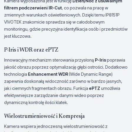
Kamera wyposażona jest w funkcję
Dzień/Noc z usuwalnym
filtrem podczerwieni IR-Cut
, co pozwala na pracę w
zmiennych warunkach oświetleniowych. Dzięki temu IP8151P
VIVOTEK znakomicie sprawdza się w całodobowym
monitoringu, gdzie precyzyjna identyfikacja osób i przedmiotów
jest kluczowa.
P-Iris i WDR oraz ePTZ
Innowacyjny mechanizm sterowania przysłoną
P-Iris
poprawia
jakość obrazu poprzez optymalizację głębi ostrości. Dodatkowo
technologia
Enhancement WDR
(Wide Dynamic Range)
zapewnia doskonałą widoczność zarówno w bardzo jasnych,
jak i ciemnych fragmentach obrazu. Funkcja
ePTZ
umożliwia
efektywniejsze zarządzanie danymi wideo poprzez
dynamiczną kontrolę ilości klatek.
Wielostrumieniowość i Kompresja
Kamera wspiera jednoczesną wielostrumieniowość z