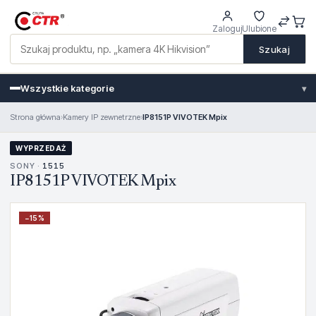
Zaloguj
Ulubione
Szukaj
Wszystkie kategorie
▾
Strona główna
›
Kamery IP zewnetrzne
›
IP8151P VIVOTEK Mpix
WYPRZEDAŻ
SONY ·
1515
IP8151P VIVOTEK Mpix
−
15
%