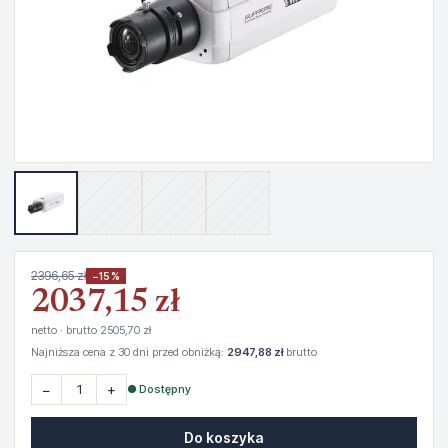
2396,65 zł
−15%
2037,15 zł
netto · brutto 2505,70 zł
Najniższa cena z 30 dni przed obniżką:
2947,88 zł
brutto
−
+
● Dostępny
Do koszyka