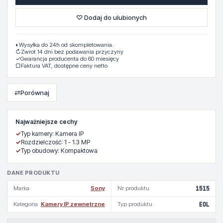
♡ Dodaj do ulubionych
◐
Wysyłka do 24h od skompletowania.
↻
Zwrot 14 dni bez podawania przyczyny
✓
Gwarancja producenta do 60 miesięcy
▢
Faktura VAT, dostępne ceny netto
⇄
Porównaj
Najważniejsze cechy
✓
Typ kamery: Kamera IP
✓
Rozdzielczość: 1 - 1.3 MP
✓
Typ obudowy: Kompaktowa
DANE PRODUKTU
Marka
Sony
Nr produktu
1515
Kategoria
Kamery IP zewnetrzne
Typ produktu
EOL