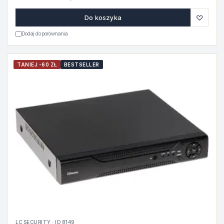
♡
Do koszyka
Dodaj do porównania
TANIEJ -60 ZŁ
BESTSELLER
LC SECURITY · ID 8149