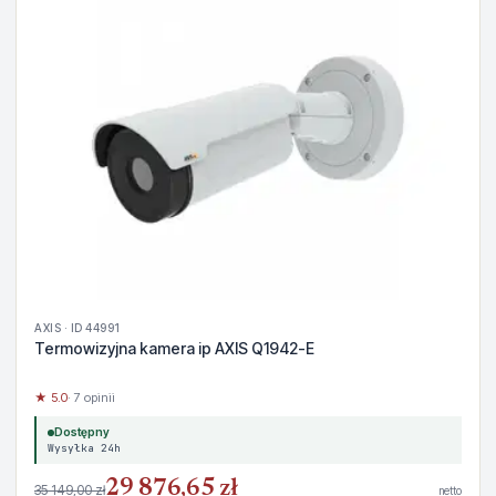
AXIS · ID 44991
Termowizyjna kamera ip AXIS Q1942-E
★ 5.0
· 7 opinii
Dostępny
Wysyłka 24h
29 876,65 zł
35 149,00 zł
netto