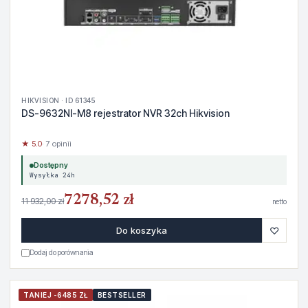
HIKVISION · ID 61345
DS-9632NI-M8 rejestrator NVR 32ch Hikvision
★ 5.0
· 7 opinii
Dostępny
Wysyłka 24h
7278,52 zł
11 932,00 zł
netto
♡
Do koszyka
Dodaj do porównania
TANIEJ -6485 ZŁ
BESTSELLER