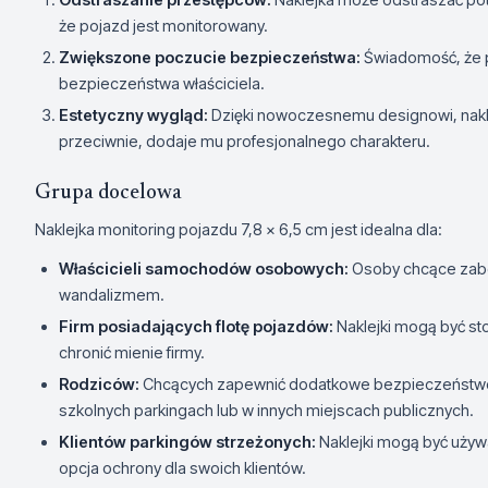
że pojazd jest monitorowany.
Zwiększone poczucie bezpieczeństwa:
Świadomość, że p
bezpieczeństwa właściciela.
Estetyczny wygląd:
Dzięki nowoczesnemu designowi, nakle
przeciwnie, dodaje mu profesjonalnego charakteru.
Grupa docelowa
Naklejka monitoring pojazdu 7,8 x 6,5 cm jest idealna dla:
Właścicieli samochodów osobowych:
Osoby chcące zabe
wandalizmem.
Firm posiadających flotę pojazdów:
Naklejki mogą być s
chronić mienie firmy.
Rodziców:
Chcących zapewnić dodatkowe bezpieczeństwo
szkolnych parkingach lub w innych miejscach publicznych.
Klientów parkingów strzeżonych:
Naklejki mogą być używ
opcja ochrony dla swoich klientów.