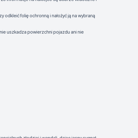
zy odkleić folię ochronną i nałożyć ją na wybraną
ie uszkadza powierzchni pojazdu ani nie
cjalnych złodziei i wandali, dając jasny sygnał,