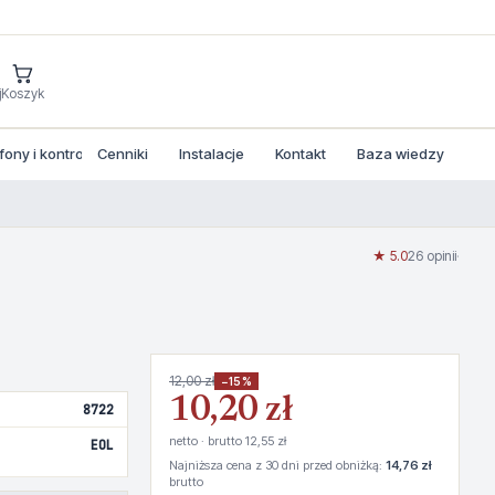
j
Koszyk
ny i kontrola dostepu
Cenniki
Instalacje
Kontakt
Baza wiedzy
★ 5.0
26 opinii
·
12,00 zł
−15%
10,20 zł
8722
netto · brutto 12,55 zł
EOL
Najniższa cena z 30 dni przed obniżką:
14,76 zł
brutto