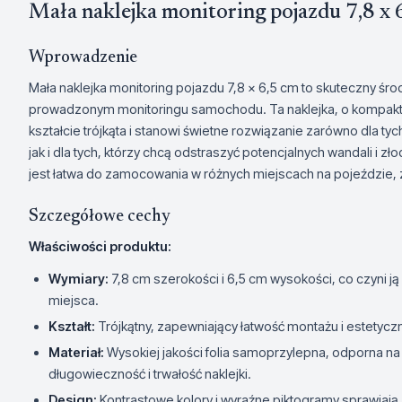
Mała naklejka monitoring pojazdu 7,8 x 
Wprowadzenie
Mała naklejka monitoring pojazdu 7,8 x 6,5 cm to skuteczny śr
prowadzonym monitoringu samochodu. Ta naklejka, o kompakt
kształcie trójkąta i stanowi świetne rozwiązanie zarówno dla ty
jak i dla tych, którzy chcą odstraszyć potencjalnych wandali i 
jest łatwa do zamocowania w różnych miejscach na pojeździe,
Szczegółowe cechy
Właściwości produktu:
Wymiary:
7,8 cm szerokości i 6,5 cm wysokości, co czyni 
miejsca.
Kształt:
Trójkątny, zapewniający łatwość montażu i estetycz
Materiał:
Wysokiej jakości folia samoprzylepna, odporna na
długowieczność i trwałość naklejki.
Design:
Kontrastowe kolory i wyraźne piktogramy sprawiają,