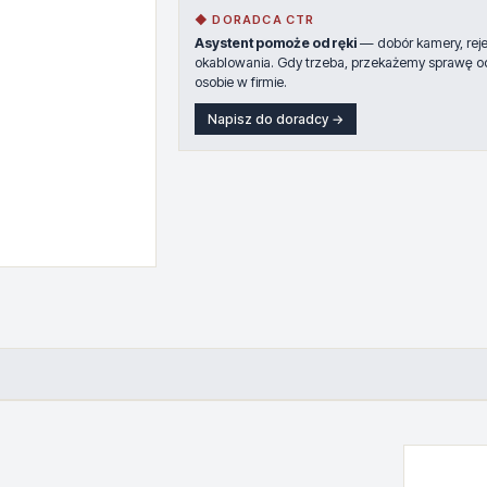
◆ DORADCA CTR
Asystent pomoże od ręki
— dobór kamery, rejes
okablowania. Gdy trzeba, przekażemy sprawę o
osobie w firmie.
Napisz do doradcy →