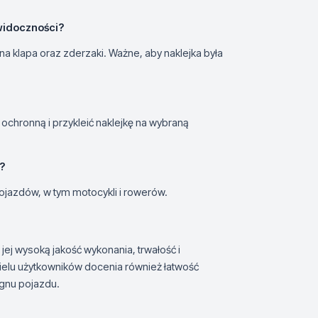
widoczności?
lna klapa oraz zderzaki. Ważne, aby naklejka była
ę ochronną i przykleić naklejkę na wybraną
?
ojazdów, w tym motocykli i rowerów.
 jej wysoką jakość wykonania, trwałość i
Wielu użytkowników docenia również łatwość
ignu pojazdu.