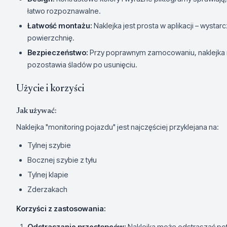
łatwo rozpoznawalne.
Łatwość montażu:
Naklejka jest prosta w aplikacji – wystarc
powierzchnię.
Bezpieczeństwo:
Przy poprawnym zamocowaniu, naklejka n
pozostawia śladów po usunięciu.
Użycie i korzyści
Jak używać:
Naklejka "monitoring pojazdu" jest najczęściej przyklejana na:
Tylnej szybie
Bocznej szybie z tyłu
Tylnej klapie
Zderzakach
Korzyści z zastosowania:
Odstraszanie przestępców:
Naklejka może odstraszać poten