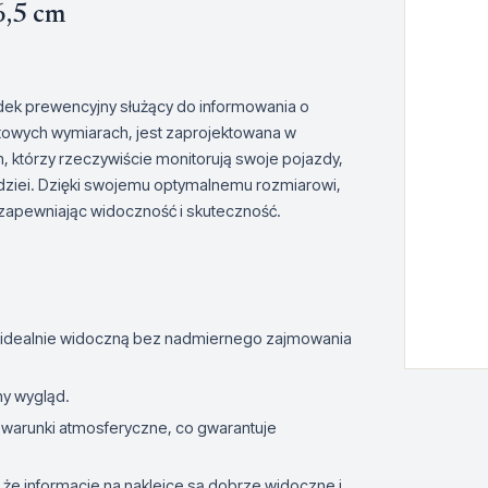
6,5 cm
odek prewencyjny służący do informowania o
owych wymiarach, jest zaprojektowana w
ch, którzy rzeczywiście monitorują swoje pojazdy,
złodziei. Dzięki swojemu optymalnemu rozmiarowi,
 zapewniając widoczność i skuteczność.
ją idealnie widoczną bez nadmiernego zajmowania
ny wygląd.
 warunki atmosferyczne, co gwarantuje
 że informacje na naklejce są dobrze widoczne i