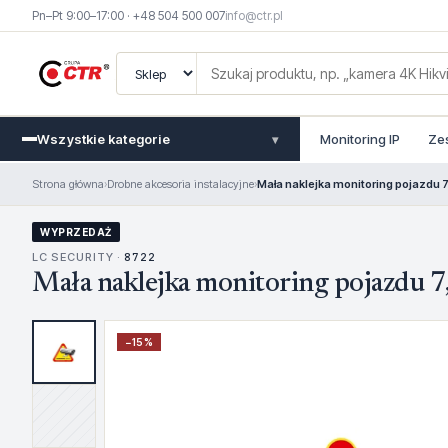
Pn–Pt 9:00–17:00 · +48 504 500 007
info@ctr.pl
Wszystkie kategorie
Monitoring IP
Ze
▾
Strona główna
›
Drobne akcesoria instalacyjne
›
Mała naklejka monitoring pojazdu 7
WYPRZEDAŻ
LC SECURITY ·
8722
Mała naklejka monitoring pojazdu 7,
−
15
%