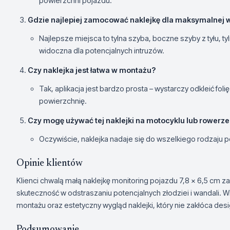
powierzchni pojazdu.
Gdzie najlepiej zamocować naklejkę dla maksymalnej 
Najlepsze miejsca to tylna szyba, boczne szyby z tyłu, ty
widoczna dla potencjalnych intruzów.
Czy naklejka jest łatwa w montażu?
Tak, aplikacja jest bardzo prosta – wystarczy odkleić foli
powierzchnię.
Czy mogę używać tej naklejki na motocyklu lub rowerze
Oczywiście, naklejka nadaje się do wszelkiego rodzaju p
Opinie klientów
Klienci chwalą małą naklejkę monitoring pojazdu 7,8 x 6,5 cm za
skuteczność w odstraszaniu potencjalnych złodziei i wandali. 
montażu oraz estetyczny wygląd naklejki, który nie zakłóca des
Podsumowanie