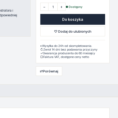
−
+
● Dostępny
tratora i
dpowiedniej
Do koszyka
♡ Dodaj do ulubionych
◐
Wysyłka do 24h od skompletowania.
↻
Zwrot 14 dni bez podawania przyczyny
✓
Gwarancja producenta do 60 miesięcy
▢
Faktura VAT, dostępne ceny netto
⇄
Porównaj