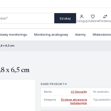
Szukaj
Zaloguj
Ulubione
Porówna
stawy monitoringu
Monitoring analogowy
Alarmy
Wideodomofo
,8 x 6,5 cm
8 x 6,5 cm
DANE PRODUKTU
Marka
LC Security
Nr produktu
Kategoria
Drobne akcesoria
Typ produktu
instalacyjne