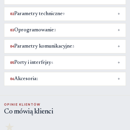
Parametry techniczne
02
9
Oprogramowanie
03
3
Parametry komunikacyjne
04
3
Porty i interfejsy
05
4
Akcesoria
06
1
OPINIE KLIENTÓW
Co mówią klienci
★