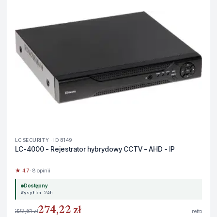
LC SECURITY · ID 8149
LC-4000 - Rejestrator hybrydowy CCTV - AHD - IP
★ 4.7
· 8 opinii
Dostępny
Wysyłka 24h
274,22 zł
322,61 zł
netto