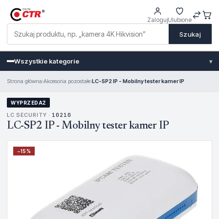
Zaloguj
Ulubione
Szukaj
Wszystkie kategorie
▾
Strona główna
›
Akcesoria pozostałe
›
LC-SP2 IP - Mobilny tester kamer IP
WYPRZEDAŻ
LC SECURITY ·
10210
LC-SP2 IP - Mobilny tester kamer IP
−
15
%