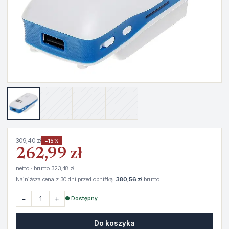
309,40 zł
−15%
262,99 zł
netto · brutto 323,48 zł
Najniższa cena z 30 dni przed obniżką:
380,56 zł
brutto
−
+
● Dostępny
Do koszyka