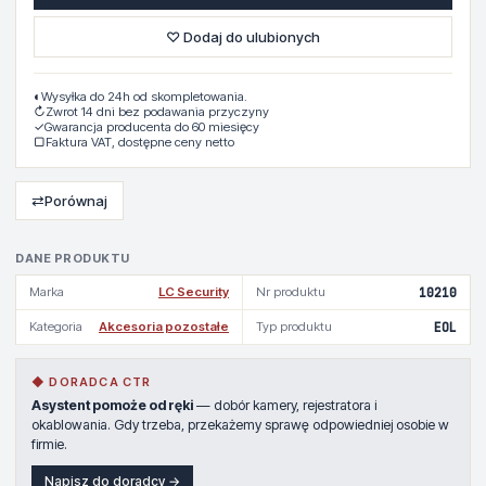
♡ Dodaj do ulubionych
◐
Wysyłka do 24h od skompletowania.
↻
Zwrot 14 dni bez podawania przyczyny
✓
Gwarancja producenta do 60 miesięcy
▢
Faktura VAT, dostępne ceny netto
⇄
Porównaj
DANE PRODUKTU
Marka
LC Security
Nr produktu
10210
Kategoria
Akcesoria pozostałe
Typ produktu
EOL
◆ DORADCA CTR
Asystent pomoże od ręki
— dobór kamery, rejestratora i
okablowania. Gdy trzeba, przekażemy sprawę odpowiedniej osobie w
firmie.
Napisz do doradcy →