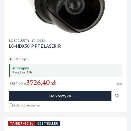
LC SECURITY · ID 10613
LC-HDX50 IP PTZ LASER IR
★ 5.0
· 9 opinii
Dostępny
Wysyłka 24h
3726,40 zł
4384,00 zł
netto
♡
Do koszyka
Dodaj do porównania
TANIEJ -60 ZŁ
BESTSELLER