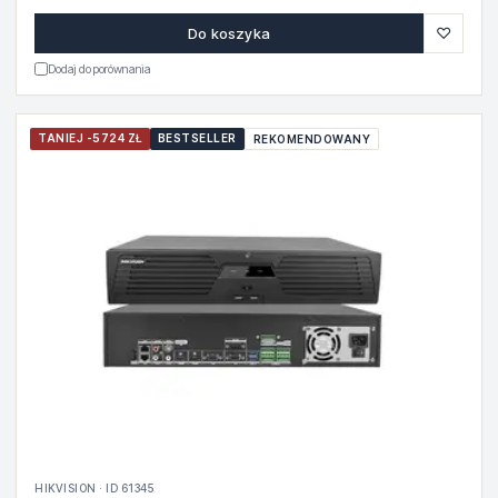
♡
Do koszyka
Dodaj do porównania
TANIEJ -5724 ZŁ
BESTSELLER
REKOMENDOWANY
HIKVISION · ID 61345