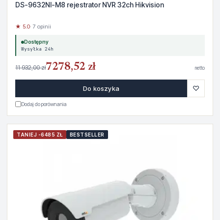
DS-9632NI-M8 rejestrator NVR 32ch Hikvision
★ 5.0
· 7 opinii
Dostępny
Wysyłka 24h
7278,52 zł
11 932,00 zł
netto
♡
Do koszyka
Dodaj do porównania
TANIEJ -6485 ZŁ
BESTSELLER