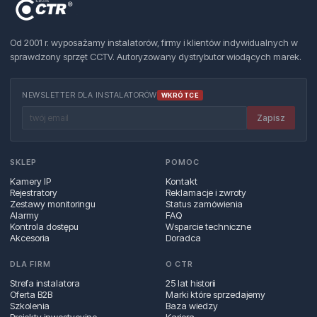
Od 2001 r. wyposażamy instalatorów, firmy i klientów indywidualnych w
sprawdzony sprzęt CCTV. Autoryzowany dystrybutor wiodących marek.
NEWSLETTER DLA INSTALATORÓW
WKRÓTCE
Zapisz
SKLEP
POMOC
Kamery IP
Kontakt
Rejestratory
Reklamacje i zwroty
Zestawy monitoringu
Status zamówienia
Alarmy
FAQ
Kontrola dostępu
Wsparcie techniczne
Akcesoria
Doradca
DLA FIRM
O CTR
Strefa instalatora
25 lat historii
Oferta B2B
Marki które sprzedajemy
Szkolenia
Baza wiedzy
Projekty inwestycyjne
Kariera