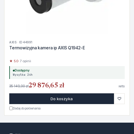
AXIS · ID 44991
Termowizyjna kamera ip AXIS Q1942-E
★ 5.0
· 7 opinii
Dostępny
Wysyłka 24h
29 876,65 zł
35 149,00 zł
netto
♡
Do koszyka
Dodaj do porównania