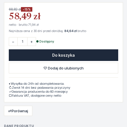
68,82 zł
−15%
58,49 zł
netto · brutto 71,94 zł
Najniższa cena z 30 dni przed obniżką:
84,64 zł
brutto
−
+
● Dostępny
Do koszyka
♡ Dodaj do ulubionych
◐
Wysyłka do 24h od skompletowania.
↻
Zwrot 14 dni bez podawania przyczyny
✓
Gwarancja producenta do 60 miesięcy
▢
Faktura VAT, dostępne ceny netto
⇄
Porównaj
DANE PRODUKTU