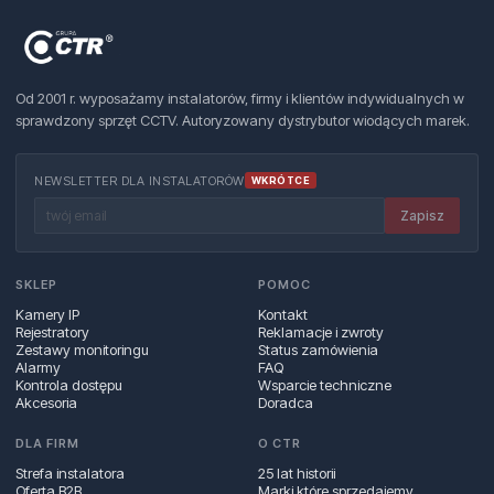
Od 2001 r. wyposażamy instalatorów, firmy i klientów indywidualnych w
sprawdzony sprzęt CCTV. Autoryzowany dystrybutor wiodących marek.
NEWSLETTER DLA INSTALATORÓW
WKRÓTCE
Zapisz
SKLEP
POMOC
Kamery IP
Kontakt
Rejestratory
Reklamacje i zwroty
Zestawy monitoringu
Status zamówienia
Alarmy
FAQ
Kontrola dostępu
Wsparcie techniczne
Akcesoria
Doradca
DLA FIRM
O CTR
Strefa instalatora
25 lat historii
Oferta B2B
Marki które sprzedajemy