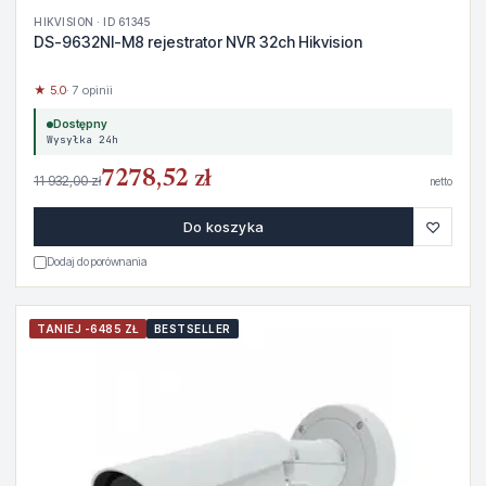
HIKVISION · ID 61345
DS-9632NI-M8 rejestrator NVR 32ch Hikvision
★ 5.0
· 7 opinii
Dostępny
Wysyłka 24h
7278,52 zł
11 932,00 zł
netto
♡
Do koszyka
Dodaj do porównania
TANIEJ -6485 ZŁ
BESTSELLER