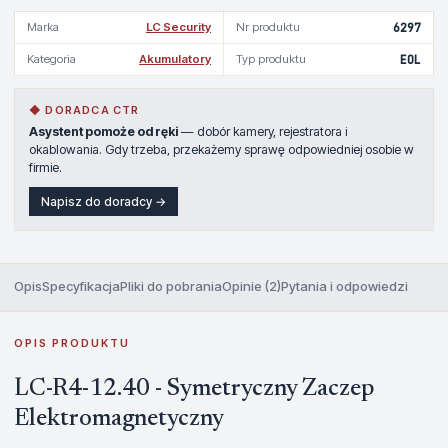
Marka
LC Security
Nr produktu
6297
Kategoria
Akumulatory
Typ produktu
EOL
◆ DORADCA CTR
Asystent pomoże od ręki
— dobór kamery, rejestratora i
okablowania. Gdy trzeba, przekażemy sprawę odpowiedniej osobie w
firmie.
Napisz do doradcy →
Opis
Specyfikacja
Pliki do pobrania
Opinie (2)
Pytania i odpowiedzi
OPIS PRODUKTU
LC-R4-12.40 - Symetryczny Zaczep
Elektromagnetyczny