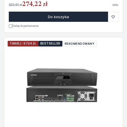
274,22 zł
322,61 zł
netto
♡
Do koszyka
Dodaj do porównania
TANIEJ -5724 ZŁ
BESTSELLER
REKOMENDOWANY