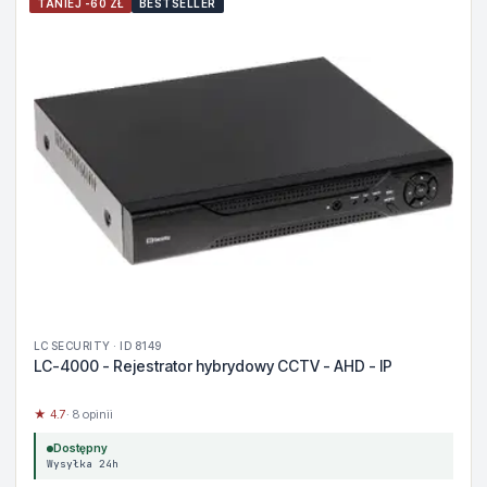
TANIEJ -60 ZŁ
BESTSELLER
LC SECURITY · ID 8149
LC-4000 - Rejestrator hybrydowy CCTV - AHD - IP
★ 4.7
· 8 opinii
Dostępny
Wysyłka 24h