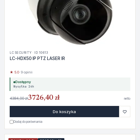
LC SECURITY · ID 10613
LC-HDX50 IP PTZ LASER IR
★ 5.0
· 9 opinii
Dostępny
Wysyłka 24h
3726,40 zł
4384,00 zł
netto
♡
Do koszyka
Dodaj do porównania