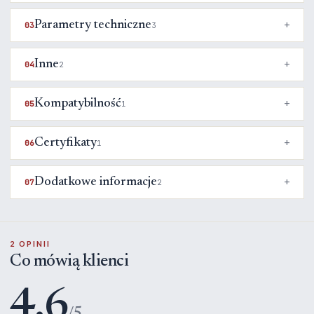
Parametry techniczne
03
3
Inne
04
2
Kompatybilność
05
1
Certyfikaty
06
1
Dodatkowe informacje
07
2
2 OPINII
Co mówią klienci
4.6