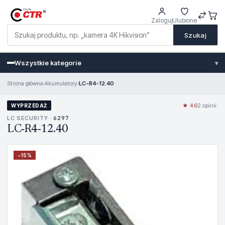
Zaloguj
Ulubione
Szukaj
Wszystkie kategorie
▾
Strona główna
›
Akumulatory
›
LC-R4-12.40
★ 4.6
2 opinii
·
WYPRZEDAŻ
LC SECURITY ·
6297
LC-R4-12.40
−
15
%