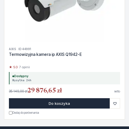
AXIS · ID 44991
Termowizyjna kamera ip AXIS Q1942-E
★ 5.0
· 7 opinii
Dostępny
Wysyłka 24h
29 876,65 zł
35 149,00 zł
netto
♡
Do koszyka
Dodaj do porównania