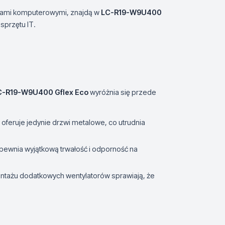
ciami komputerowymi, znajdą w
LC-R19-W9U400
sprzętu IT.
C-R19-W9U400 Gflex Eco
wyróżnia się przede
feruje jedynie drzwi metalowe, co utrudnia
apewnia wyjątkową trwałość i odporność na
ntażu dodatkowych wentylatorów sprawiają, że