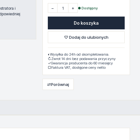
−
+
● Dostępny
tratora i
dpowiedniej
Do koszyka
♡ Dodaj do ulubionych
◐
Wysyłka do 24h od skompletowania.
↻
Zwrot 14 dni bez podawania przyczyny
✓
Gwarancja producenta do 60 miesięcy
▢
Faktura VAT, dostępne ceny netto
⇄
Porównaj