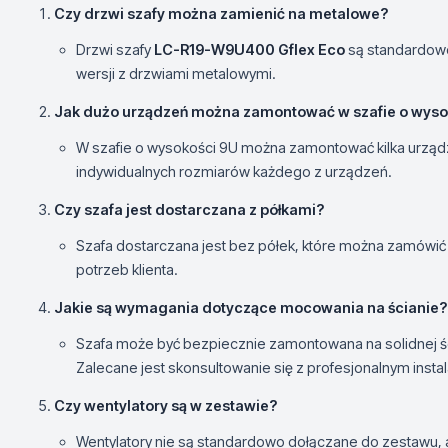
Czy drzwi szafy można zamienić na metalowe?
Drzwi szafy
LC-R19-W9U400 Gflex Eco
są standardowo
wersji z drzwiami metalowymi.
Jak dużo urządzeń można zamontować w szafie o wyso
W szafie o wysokości 9U można zamontować kilka urządz
indywidualnych rozmiarów każdego z urządzeń.
Czy szafa jest dostarczana z półkami?
Szafa dostarczana jest bez półek, które można zamówi
potrzeb klienta.
Jakie są wymagania dotyczące mocowania na ścianie?
Szafa może być bezpiecznie zamontowana na solidnej ś
Zalecane jest skonsultowanie się z profesjonalnym insta
Czy wentylatory są w zestawie?
Wentylatory nie są standardowo dołączane do zestawu, a