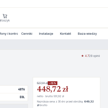
j
Koszyk
ny i kontrola dostepu
Cenniki
Instalacje
Kontakt
Baza wiedzy
★ 4.7
28 opinii
·
527,91 zł
−15%
448,72 zł
4076
netto · brutto 551,92 zł
EOL
Najniższa cena z 30 dni przed obniżką:
649,32
zł
brutto