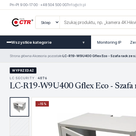
Pn–Pt 9:00–17:00 · +48 504 500 007
info@ctr.pl
Wszystkie kategorie
Monitoring IP
Ze
▾
Strona główna
›
Akcesoria pozostałe
›
LC-R19-W9U400 Gflex Eco - Szafa rack ze s
WYPRZEDAŻ
LC SECURITY ·
4076
LC-R19-W9U400 Gflex Eco - Szafa r
−
15
%