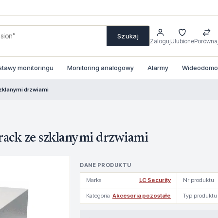
Szukaj
Zaloguj
Ulubione
Porówna
stawy monitoringu
Monitoring analogowy
Alarmy
Wideodomofo
zklanymi drzwiami
ack ze szklanymi drzwiami
DANE PRODUKTU
Marka
LC Security
Nr produktu
Kategoria
Akcesoria pozostałe
Typ produktu