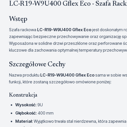
LC-R19-W9U400 Gflex Eco - Szafa Rack
Wstęp
Szafa rackowa
LC-R19-W9U400 Gflex Eco
jest doskonałym ro
zapewniając bezpieczne przechowywanie oraz organizację sp
Wyposażona w solidne drzwi przeszklone oraz perforowane ścia
kluczowe dla zachowania optymalnej temperatury przechowyw
Szczegółowe Cechy
Nazwa produktu
LC-R19-W9U400 Gflex Eco
sama w sobie wsk
funkcji, które zostaną szczegółowo omówione poniżej:
Konstrukcja
Wysokość:
9U
Głębokość:
400 mm
Materiał:
Wyjątkowo trwała stal nierdzewna, która zapewni