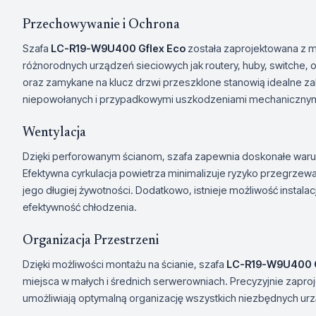
Przechowywanie i Ochrona
Szafa
LC-R19-W9U400 Gflex Eco
została zaprojektowana z 
różnorodnych urządzeń sieciowych jak routery, huby, switche, or
oraz zamykane na klucz drzwi przeszklone stanowią idealne
niepowołanych i przypadkowymi uszkodzeniami mechanicznym
Wentylacja
Dzięki perforowanym ścianom, szafa zapewnia doskonałe waru
Efektywna cyrkulacja powietrza minimalizuje ryzyko przegrzewan
jego długiej żywotności. Dodatkowo, istnieje możliwość instalac
efektywność chłodzenia.
Organizacja Przestrzeni
Dzięki możliwości montażu na ścianie, szafa
LC-R19-W9U400 G
miejsca w małych i średnich serwerowniach. Precyzyjnie zapro
umożliwiają optymalną organizację wszystkich niezbędnych ur