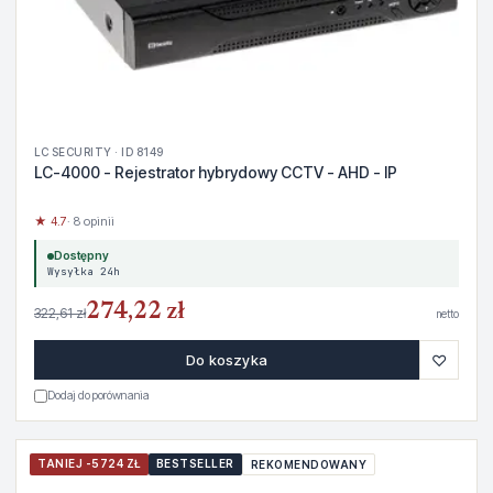
LC SECURITY · ID 8149
LC-4000 - Rejestrator hybrydowy CCTV - AHD - IP
★ 4.7
· 8 opinii
Dostępny
Wysyłka 24h
274,22 zł
322,61 zł
netto
♡
Do koszyka
Dodaj do porównania
TANIEJ -5724 ZŁ
BESTSELLER
REKOMENDOWANY