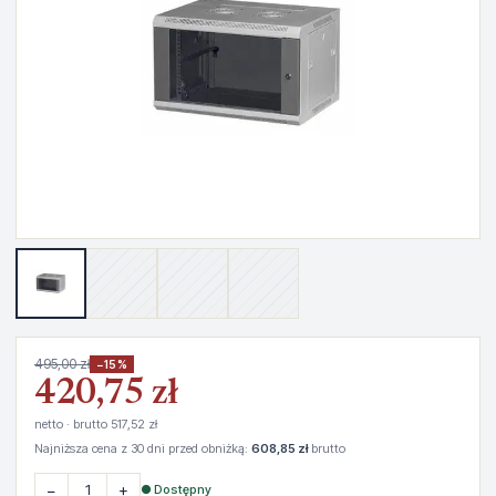
495,00 zł
−15%
420,75 zł
netto · brutto 517,52 zł
Najniższa cena z 30 dni przed obniżką:
608,85 zł
brutto
−
+
● Dostępny