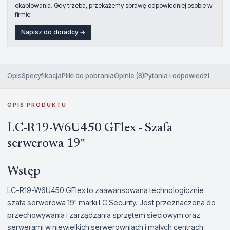
okablowania. Gdy trzeba, przekażemy sprawę odpowiedniej osobie w
firmie.
Napisz do doradcy →
Opis
Specyfikacja
Pliki do pobrania
Opinie (8)
Pytania i odpowiedzi
OPIS PRODUKTU
LC-R19-W6U450 GFlex - Szafa
serwerowa 19"
Wstęp
LC-R19-W6U450 GFlex to zaawansowana technologicznie
szafa serwerowa 19" marki LC Security. Jest przeznaczona do
przechowywania i zarządzania sprzętem sieciowym oraz
serwerami w niewielkich serwerowniach i małych centrach