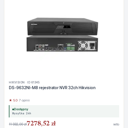
HIKVISION · ID 61345
DS-9632NI-M8 rejestrator NVR 32ch Hikvision
★ 5.0
· 7 opinii
Dostępny
Wysyłka 24h
7278,52 zł
11 932,00 zł
netto