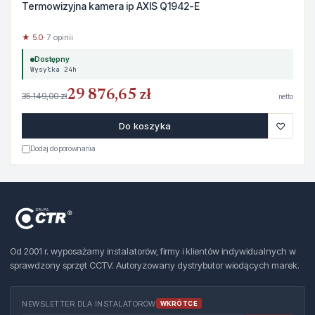
Termowizyjna kamera ip AXIS Q1942-E
★ 5.0
· 7 opinii
Dostępny
Wysyłka 24h
29 876,65 zł
35 149,00 zł
netto
♡
Do koszyka
Dodaj do porównania
Od 2001 r. wyposażamy instalatorów, firmy i klientów indywidualnych w
sprawdzony sprzęt CCTV. Autoryzowany dystrybutor wiodących marek.
NEWSLETTER DLA INSTALATORÓW
WKRÓTCE