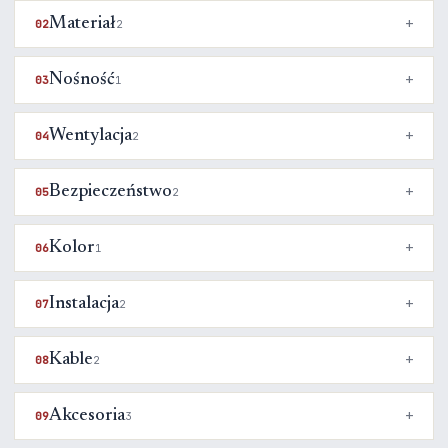
Materiał
02
2
Nośność
03
1
Wentylacja
04
2
Bezpieczeństwo
05
2
Kolor
06
1
Instalacja
07
2
Kable
08
2
Akcesoria
09
3