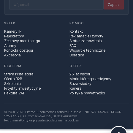
Zapisz
SKLEP
POMOC
Kamery IP
Kontakt
Rejestratory
Reklamacje i zwroty
Zestawy monitoringu
Status zamówienia
Alarmy
FAQ
Kontrola dostępu
Wsparcie techniczne
Akcesoria
Doradca
DLA FIRM
O CTR
Strefa instalatora
25 lat historii
Oferta B2B
Marki które sprzedajemy
Szkolenia
Baza wiedzy
Projekty inwestycyjne
Kariera
Faktura VAT
Polityka prywatności
© 2001–2026 Elctron E-commerce Partners Sp. z o.o. · NIP 5273052174 · REGON
525059580 · ul. Górczewska 129, 01‑109 Warszawa
Regulamin
Polityka prywatności
Ustawienia cookies