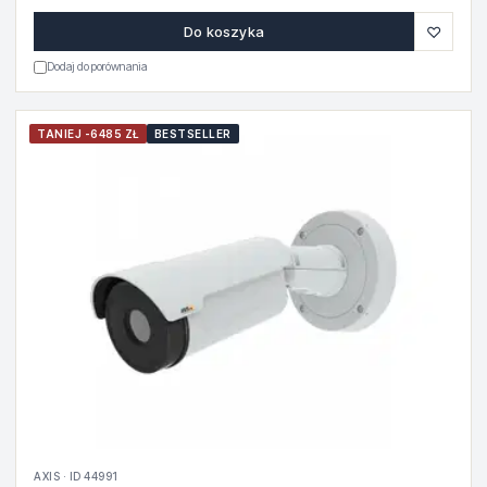
♡
Do koszyka
Dodaj do porównania
TANIEJ -6485 ZŁ
BESTSELLER
AXIS · ID 44991