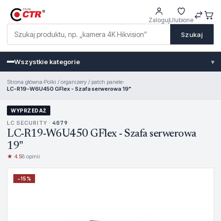
Zaloguj
Ulubione
Szukaj
Wszystkie kategorie
▾
Strona główna
›
Polki / organizery / patch panele
›
LC-R19-W6U450 GFlex - Szafa serwerowa 19"
WYPRZEDAŻ
LC SECURITY ·
4079
LC-R19-W6U450 GFlex - Szafa serwerowa
19"
★ 4.5
8 opinii
·
−
15
%