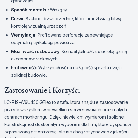
głębokości.
Sposób montażu:
Wiszący.
Drzwi:
Szklane drzwi przednie, które umożliwiają łatwą
kontrolę wizualną urządzeń.
Wentylacja:
Profilowane perforacje zapewniające
optymalną cyrkulację powietrza.
Możliwość rozbudowy:
Kompatybilność z szeroką gamą
akcesoriów rackowych.
Ładowność:
Wytrzymałość na dużą ilość sprzętu dzięki
solidnej budowie.
Zastosowanie i Korzyści
LC-R19-W6U450 GFlex to szafa, która znajduje zastosowanie
przede wszystkim w niewielkich serwerowniach oraz małych
centrach monitoringu. Dzięki niewielkim wymiarom i solidnej
konstrukcji jest doskonałym wyborem dla firm, które dysponują
ograniczoną przestrzenią, ale nie chcą rezygnować z jakości i