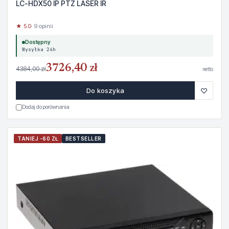
LC-HDX50 IP PTZ LASER IR
★ 5.0
· 9 opinii
Dostępny
Wysyłka 24h
3726,40 zł
4384,00 zł
netto
♡
Do koszyka
Dodaj do porównania
TANIEJ -60 ZŁ
BESTSELLER