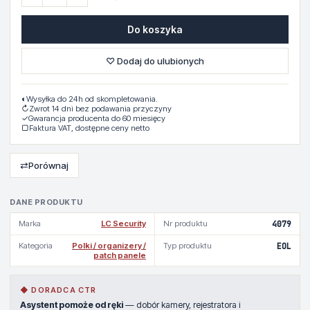
Do koszyka
♡ Dodaj do ulubionych
◐
Wysyłka do 24h od skompletowania.
↻
Zwrot 14 dni bez podawania przyczyny
✓
Gwarancja producenta do 60 miesięcy
▢
Faktura VAT, dostępne ceny netto
⇄
Porównaj
DANE PRODUKTU
Marka
LC Security
Nr produktu
4079
Kategoria
Polki / organizery /
Typ produktu
EOL
patch panele
◆ DORADCA CTR
Asystent pomoże od ręki
— dobór kamery, rejestratora i