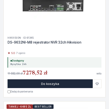
HIKVISION · ID 61345
DS-9632NI-M8 rejestrator NVR 32ch Hikvision
★ 5.0
· 7 opinii
Dostępny
Wysyłka 24h
7278,52 zł
11 932,00 zł
netto
♡
Do koszyka
Dodaj do porównania
TANIEJ -6485 ZŁ
BESTSELLER