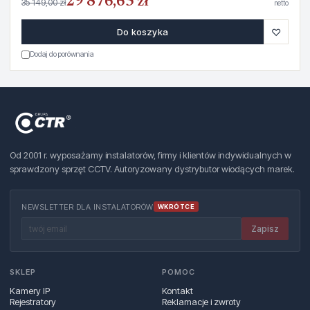
29 876,65 zł
35 149,00 zł
netto
♡
Do koszyka
Dodaj do porównania
Od 2001 r. wyposażamy instalatorów, firmy i klientów indywidualnych w
sprawdzony sprzęt CCTV. Autoryzowany dystrybutor wiodących marek.
NEWSLETTER DLA INSTALATORÓW
WKRÓTCE
Zapisz
SKLEP
POMOC
Kamery IP
Kontakt
Rejestratory
Reklamacje i zwroty