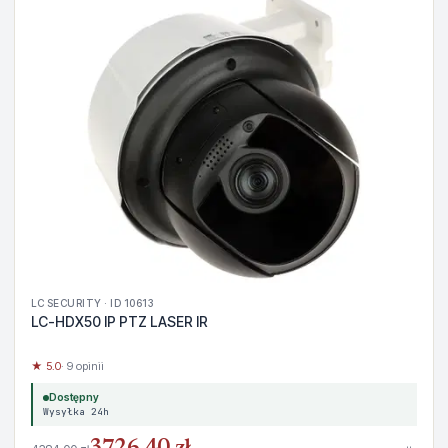
LC SECURITY · ID 10613
LC-HDX50 IP PTZ LASER IR
★ 5.0
· 9 opinii
Dostępny
Wysyłka 24h