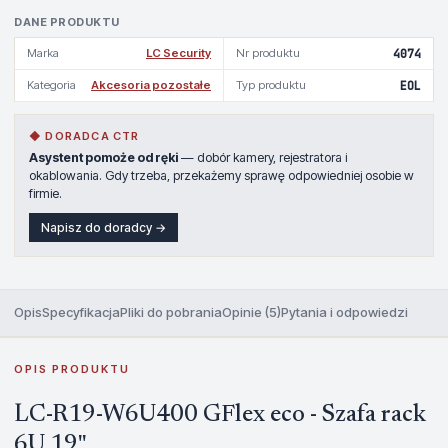
DANE PRODUKTU
Marka
LC Security
Nr produktu
4074
Kategoria
Akcesoria pozostałe
Typ produktu
EOL
◆ DORADCA CTR
Asystent pomoże od ręki
— dobór kamery, rejestratora i
okablowania. Gdy trzeba, przekażemy sprawę odpowiedniej osobie w
firmie.
Napisz do doradcy →
Opis
Specyfikacja
Pliki do pobrania
Opinie (5)
Pytania i odpowiedzi
OPIS PRODUKTU
LC-R19-W6U400 GFlex eco - Szafa rack
6U 19"