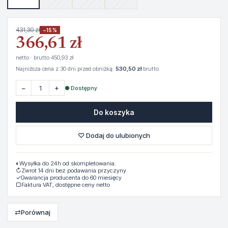
431,30 zł
−15%
366,61 zł
netto · brutto 450,93 zł
Najniższa cena z 30 dni przed obniżką:
530,50 zł
brutto
−
+
● Dostępny
Do koszyka
♡ Dodaj do ulubionych
◐
Wysyłka do 24h od skompletowania.
↻
Zwrot 14 dni bez podawania przyczyny
✓
Gwarancja producenta do 60 miesięcy
▢
Faktura VAT, dostępne ceny netto
⇄
Porównaj