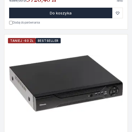
3726,40 zł
4384,00 zł
netto
♡
Do koszyka
Dodaj do porównania
TANIEJ -60 ZŁ
BESTSELLER