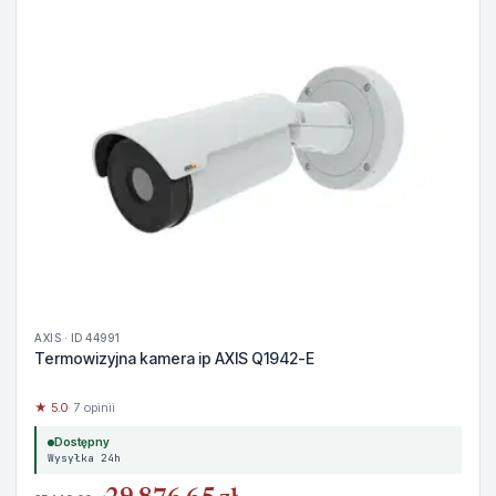
AXIS · ID 44991
Termowizyjna kamera ip AXIS Q1942-E
★ 5.0
· 7 opinii
Dostępny
Wysyłka 24h