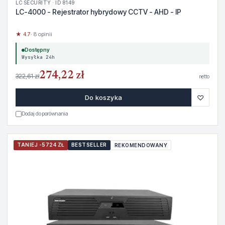
LC SECURITY · ID 8149
LC-4000 - Rejestrator hybrydowy CCTV - AHD - IP
★ 4.7
· 8 opinii
Dostępny
Wysyłka 24h
274,22 zł
322,61 zł
netto
♡
Do koszyka
Dodaj do porównania
TANIEJ -5724 ZŁ
BESTSELLER
REKOMENDOWANY