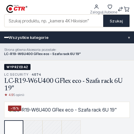
Zaloguj
Ulubione
Szukaj
Wszystkie kategorie
▾
Strona główna
›
Akcesoria pozostałe
›
LC-R19-W6U400 GFlex eco - Szafa rack 6U 19"
WYPRZEDAŻ
LC SECURITY ·
4074
LC-R19-W6U400 GFlex eco - Szafa rack 6U
19"
★ 4.9
5 opinii
·
−
15
%