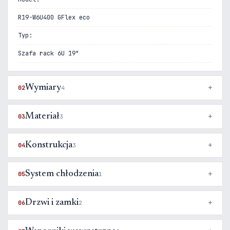
R19-W6U400 GFlex eco
Typ:
Szafa rack 6U 19"
Wymiary
02
4
Materiał
03
3
Konstrukcja
04
3
System chłodzenia
05
1
Drzwi i zamki
06
2