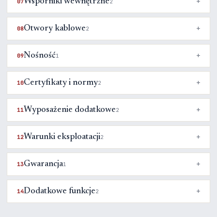
Wsporniki wewnętrzne
07
2
Otwory kablowe
08
2
Nośność
09
1
Certyfikaty i normy
10
2
Wyposażenie dodatkowe
11
2
Warunki eksploatacji
12
2
Gwarancja
13
1
Dodatkowe funkcje
14
2