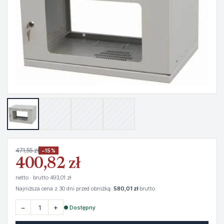
471,55 zł
−15%
400,82 zł
netto · brutto 493,01 zł
Najniższa cena z 30 dni przed obniżką:
580,01 zł
brutto
−
+
● Dostępny