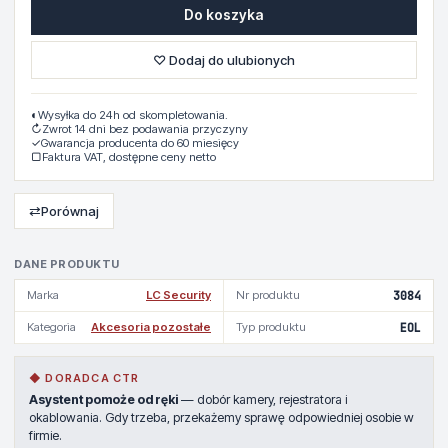
Do koszyka
♡ Dodaj do ulubionych
◐
Wysyłka do 24h od skompletowania.
↻
Zwrot 14 dni bez podawania przyczyny
✓
Gwarancja producenta do 60 miesięcy
▢
Faktura VAT, dostępne ceny netto
⇄
Porównaj
DANE PRODUKTU
Marka
LC Security
Nr produktu
3084
Kategoria
Akcesoria pozostałe
Typ produktu
EOL
◆ DORADCA CTR
Asystent pomoże od ręki
— dobór kamery, rejestratora i
okablowania. Gdy trzeba, przekażemy sprawę odpowiedniej osobie w
firmie.