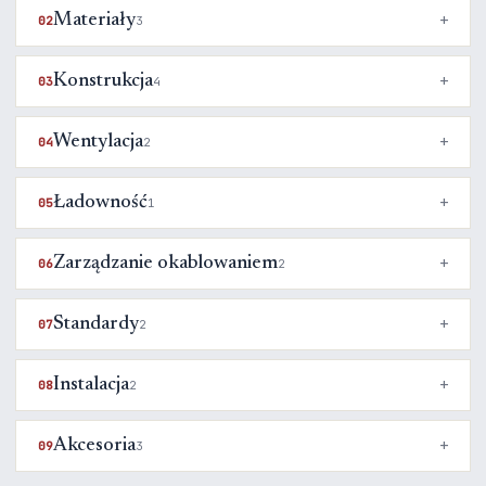
Materiały
02
3
Konstrukcja
03
4
Wentylacja
04
2
Ładowność
05
1
Zarządzanie okablowaniem
06
2
Standardy
07
2
Instalacja
08
2
Akcesoria
09
3