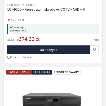
LC SECURITY · ID 8149
LC-4000 - Rejestrator hybrydowy CCTV - AHD - IP
★ 4.7
· 8 opinii
Dostępny
Wysyłka 24h
274,22 zł
322,61 zł
netto
♡
Do koszyka
Dodaj do porównania
TANIEJ -5724 ZŁ
BESTSELLER
REKOMENDOWANY