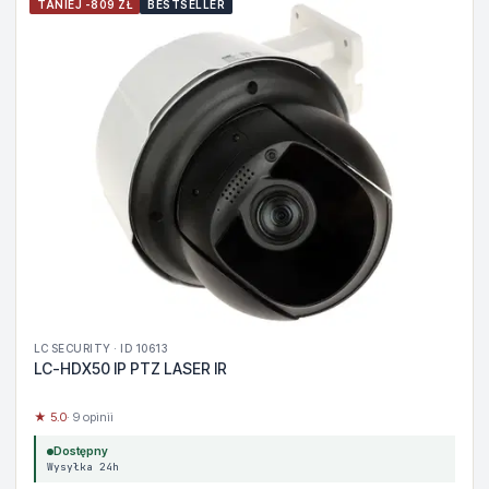
TANIEJ -809 ZŁ
BESTSELLER
LC SECURITY · ID 10613
LC-HDX50 IP PTZ LASER IR
★ 5.0
· 9 opinii
Dostępny
Wysyłka 24h