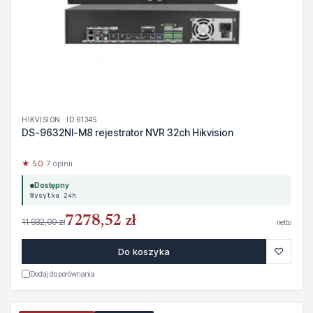
HIKVISION · ID 61345
DS-9632NI-M8 rejestrator NVR 32ch Hikvision
★ 5.0
· 7 opinii
Dostępny
Wysyłka 24h
7278,52 zł
11 932,00 zł
netto
♡
Do koszyka
Dodaj do porównania