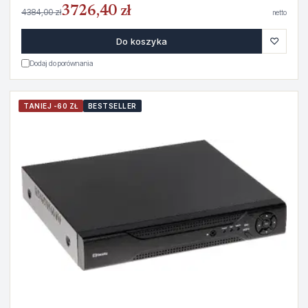
3726,40 zł
4384,00 zł
netto
♡
Do koszyka
Dodaj do porównania
TANIEJ -60 ZŁ
BESTSELLER