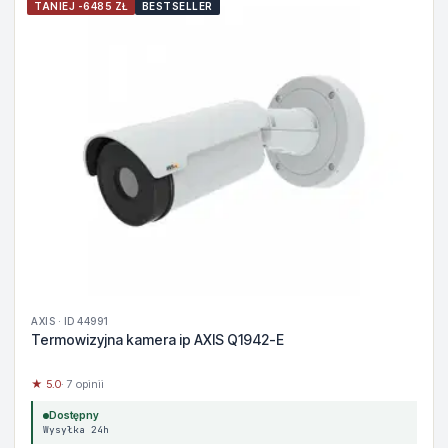
TANIEJ -6485 ZŁ
BESTSELLER
AXIS · ID 44991
Termowizyjna kamera ip AXIS Q1942-E
★ 5.0
· 7 opinii
Dostępny
Wysyłka 24h