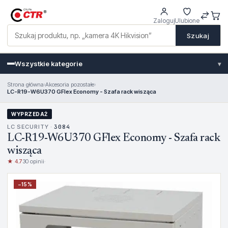
Zaloguj
Ulubione
Szukaj
Wszystkie kategorie
▾
Strona główna
›
Akcesoria pozostałe
›
LC-R19-W6U370 GFlex Economy - Szafa rack wisząca
WYPRZEDAŻ
LC SECURITY ·
3084
LC-R19-W6U370 GFlex Economy - Szafa rack
wisząca
★ 4.7
30 opinii
·
−
15
%