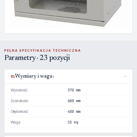
PEŁNA SPECYFIKACJA TECHNICZNA
Parametry · 23 pozycji
Wymiary i waga
01
4
Wysokość
370 mm
Szerokość
600 mm
Głębokość
400 mm
Waga
15 kg