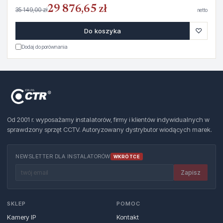
29 876,65 zł
35 149,00 zł
netto
♡
Do koszyka
Dodaj do porównania
Od 2001 r. wyposażamy instalatorów, firmy i klientów indywidualnych w
sprawdzony sprzęt CCTV. Autoryzowany dystrybutor wiodących marek.
NEWSLETTER DLA INSTALATORÓW
WKRÓTCE
Zapisz
SKLEP
POMOC
Kamery IP
Kontakt