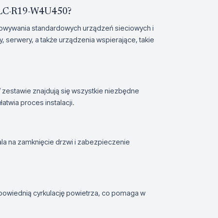
ie LC-R19-W4U450?
owywania standardowych urządzeń sieciowych i
y, serwery, a także urządzenia wspierające, takie
W zestawie znajdują się wszystkie niezbędne
twia proces instalacji.
a na zamknięcie drzwi i zabezpieczenie
dpowiednią cyrkulację powietrza, co pomaga w