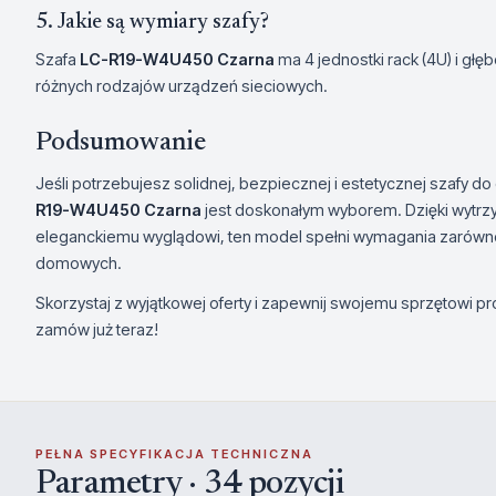
5. Jakie są wymiary szafy?
Szafa
LC-R19-W4U450 Czarna
ma 4 jednostki rack (4U) i g
różnych rodzajów urządzeń sieciowych.
Podsumowanie
Jeśli potrzebujesz solidnej, bezpiecznej i estetycznej szafy d
R19-W4U450 Czarna
jest doskonałym wyborem. Dzięki wytrzy
eleganckiemu wyglądowi, ten model spełni wymagania zarówno 
domowych.
Skorzystaj z wyjątkowej oferty i zapewnij swojemu sprzętowi pr
zamów już teraz!
PEŁNA SPECYFIKACJA TECHNICZNA
Parametry · 34 pozycji