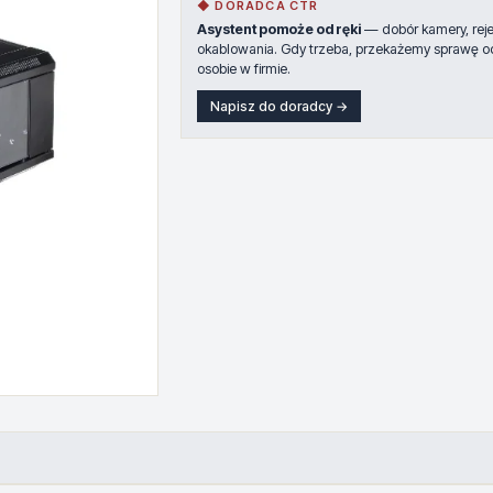
◆ DORADCA CTR
Asystent pomoże od ręki
— dobór kamery, rejes
okablowania. Gdy trzeba, przekażemy sprawę o
osobie w firmie.
Napisz do doradcy →