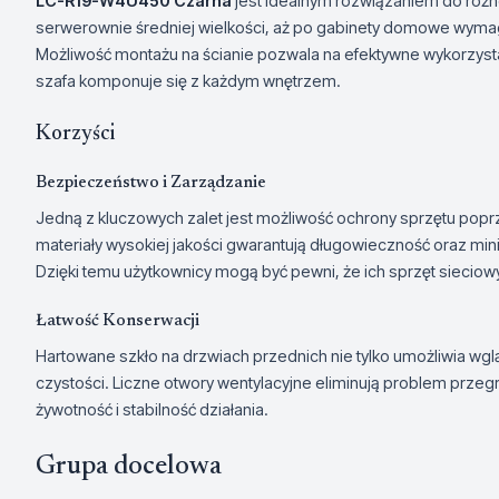
LC-R19-W4U450 Czarna
jest idealnym rozwiązaniem do różn
serwerownie średniej wielkości, aż po gabinety domowe wymag
Możliwość montażu na ścianie pozwala na efektywne wykorzysta
szafa komponuje się z każdym wnętrzem.
Korzyści
Bezpieczeństwo i Zarządzanie
Jedną z kluczowych zalet jest możliwość ochrony sprzętu poprz
materiały wysokiej jakości gwarantują długowieczność oraz mi
Dzięki temu użytkownicy mogą być pewni, że ich sprzęt sieciow
Łatwość Konserwacji
Hartowane szkło na drzwiach przednich nie tylko umożliwia wglą
czystości. Liczne otwory wentylacyjne eliminują problem przeg
żywotność i stabilność działania.
Grupa docelowa