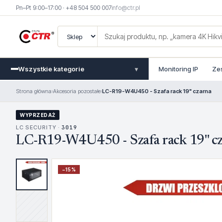
Pn–Pt 9:00–17:00 · +48 504 500 007
info@ctr.pl
Wszystkie kategorie
Monitoring IP
Ze
▾
Strona główna
›
Akcesoria pozostałe
›
LC-R19-W4U450 - Szafa rack 19" czarna
WYPRZEDAŻ
LC SECURITY ·
3019
LC-R19-W4U450 - Szafa rack 19" c
−
15
%