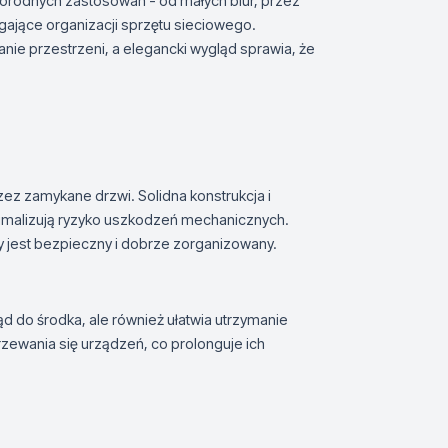
orodnych zastosowań - od małych biur, przez
ające organizacji sprzętu sieciowego.
nie przestrzeni, a elegancki wygląd sprawia, że
ez zamykane drzwi. Solidna konstrukcja i
nimalizują ryzyko uszkodzeń mechanicznych.
y jest bezpieczny i dobrze zorganizowany.
d do środka, ale również ułatwia utrzymanie
rzewania się urządzeń, co prolonguje ich