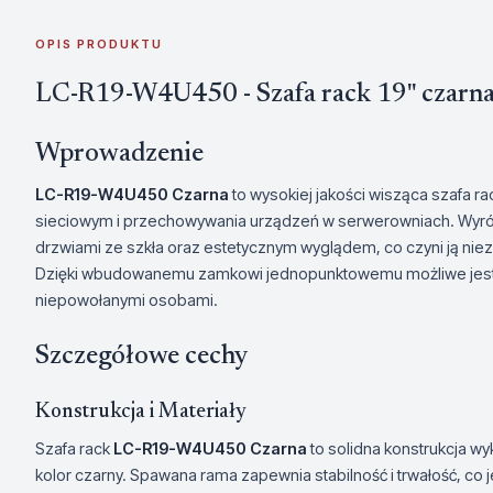
OPIS PRODUKTU
LC-R19-W4U450 - Szafa rack 19" czarn
Wprowadzenie
LC-R19-W4U450 Czarna
to wysokiej jakości wisząca szafa ra
sieciowym i przechowywania urządzeń w serwerowniach. Wyróż
drzwiami ze szkła oraz estetycznym wyglądem, co czyni ją nie
Dzięki wbudowanemu zamkowi jednopunktowemu możliwe jest 
niepowołanymi osobami.
Szczegółowe cechy
Konstrukcja i Materiały
Szafa rack
LC-R19-W4U450 Czarna
to solidna konstrukcja wyk
kolor czarny. Spawana rama zapewnia stabilność i trwałość, co