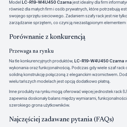
Model
LC-R19-W4U450 Czarna
jest idealny dla firm informa
również dla małych firm i osób prywatnych, które potrzebują e
swojego sprzętu sieciowego. Zadaniem szafy rack jest nie tylk
zarządzanie sprzętem, co czyni ją niezastąpionym elementem in
Porównanie z konkurencją
Przewaga na rynku
Na tle konkurencyjnych produktów,
LC-R19-W4U450 Czarna
w
wykonania oraz funkcjonalnością. Podczas gdy wiele szaf rack 
solidną konstrukcję połączoną z eleganckim wzornictwem. Do
wielu tańszych modelach jest opcją dodatkowo płatną.
Inne produkty na rynku mogą oferować więcej jednostek rack (U
zapewnia doskonały balans między wymiarami, funkcjonalnością
szerokiego grona użytkowników.
Najczęściej zadawane pytania (FAQs)