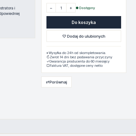
−
+
● Dostępny
tratora i
dpowiedniej
Do koszyka
♡ Dodaj do ulubionych
◐
Wysyłka do 24h od skompletowania.
↻
Zwrot 14 dni bez podawania przyczyny
✓
Gwarancja producenta do 60 miesięcy
▢
Faktura VAT, dostępne ceny netto
⇄
Porównaj