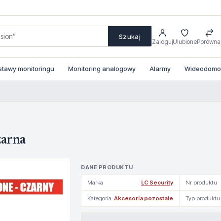
Szukaj
Zaloguj
Ulubione
Porówna
stawy monitoringu
Monitoring analogowy
Alarmy
Wideodomofo
zarna
DANE PRODUKTU
Marka
LC Security
Nr produktu
Kategoria
Akcesoria pozostałe
Typ produktu