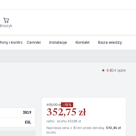
j
Koszyk
ny i kontrola dostepu
Cenniki
Instalacje
Kontakt
Baza wiedzy
★ 4.8
24 opinii
·
415,00 zł
−15%
352,75 zł
3019
netto · brutto 433,88 zł
EOL
Najniższa cena z 30 dni przed obniżką:
510,45 zł
brutto