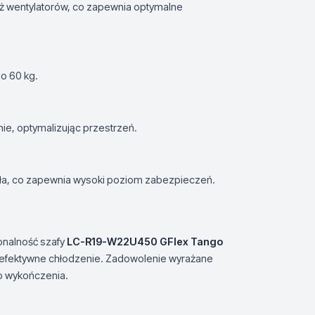
aż wentylatorów, co zapewnia optymalne
o 60 kg.
nie, optymalizując przestrzeń.
kła, co zapewnia wysoki poziom zabezpieczeń.
onalność szafy
LC-R19-W22U450 GFlex Tango
az efektywne chłodzenie. Zadowolenie wyrażane
o wykończenia.