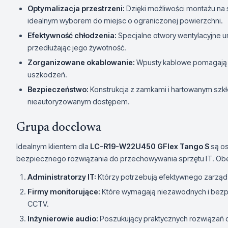
Optymalizacja przestrzeni:
Dzięki możliwości montażu na
idealnym wyborem do miejsc o ograniczonej powierzchni.
Efektywność chłodzenia:
Specjalne otwory wentylacyjne u
przedłużając jego żywotność.
Zorganizowane okablowanie:
Wpusty kablowe pomagają u
uszkodzeń.
Bezpieczeństwo:
Konstrukcja z zamkami i hartowanym szk
nieautoryzowanym dostępem.
Grupa docelowa
Idealnym klientem dla
LC-R19-W22U450 GFlex Tango S
są os
bezpiecznego rozwiązania do przechowywania sprzętu IT. Obe
Administratorzy IT:
Którzy potrzebują efektywnego zarząd
Firmy monitorujące:
Które wymagają niezawodnych i bezp
CCTV.
Inżynierowie audio:
Poszukujący praktycznych rozwiązań d