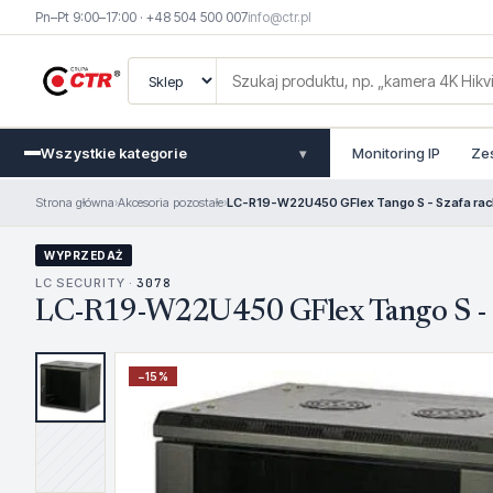
Pn–Pt 9:00–17:00 · +48 504 500 007
info@ctr.pl
Wszystkie kategorie
Monitoring IP
Ze
▾
Strona główna
›
Akcesoria pozostałe
›
LC-R19-W22U450 GFlex Tango S - Szafa rac
WYPRZEDAŻ
LC SECURITY ·
3078
LC-R19-W22U450 GFlex Tango S - S
−
15
%