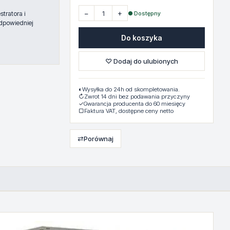
−
+
● Dostępny
tratora i
dpowiedniej
Do koszyka
♡ Dodaj do ulubionych
◐
Wysyłka do 24h od skompletowania.
↻
Zwrot 14 dni bez podawania przyczyny
✓
Gwarancja producenta do 60 miesięcy
▢
Faktura VAT, dostępne ceny netto
⇄
Porównaj