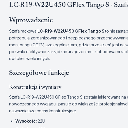
LC-R19-W22U450 GFlex Tango S - Szafa
Wprowadzenie
Szafa rackowa
LC-R19-W22U450 GFlex Tango S
to niezastąp
potrzebują zorganizowanego i bezpiecznego przechowywania s
monitoringu CCTV, szczególnie tam, gdzie przestrzeń jest na wag
pozwala efektywnie zarządzać urządzeniami z obudowami rack 19"
switche i wiele innych.
Szczegółowe funkcje
Konstrukcja i wymiary
Szafa LC-R19-W22U450 GFlex Tango S została lakierowana na el
nowoczesnego wyglądu i pasuje do większości profesjonalnyc
najważniejsze cechy konstrukcyjne:
Wysokość:
22U