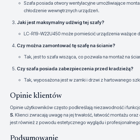
Szafa posiada otwory wentylacyjne umożliwiające mont
chłodzenie wewnętrznych urządzeń.
Jaki jest maksymalny udźwig tej szafy?
LC-R19-W22U450 może pomieścić urządzenia ważące d
Czy można zamontować tę szafę na ścianie?
Tak, jest to szafa wisząca, co pozwala na montaż na ścia
Czy szafa posiada zabezpieczenia przed kradzieżą?
Tak, wyposażona jest w zamki i drzwi z hartowanego sz
Opinie klientów
Opinie użytkowników często podkreślają niezawodność i funkcj
S
. Klienci zwracają uwagę na jej trwałość, łatwość montażu or
jest również z powodu estetycznego wyglądu i profesjonalneg
Podsumowanie