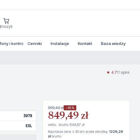
j
Koszyk
ny i kontrola dostepu
Cenniki
Instalacje
Kontakt
Baza wiedzy
★ 4.7
11 opinii
·
999,40 zł
−15%
849,49 zł
3078
netto · brutto 1044,87 zł
EOL
Najniższa cena z 30 dni przed obniżką:
1229,26
zł
brutto