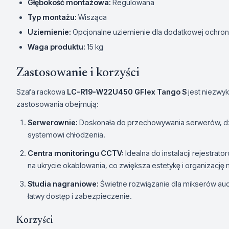
Głębokość montażowa:
Regulowana
Typ montażu:
Wisząca
Uziemienie:
Opcjonalne uziemienie dla dodatkowej ochron
Waga produktu:
15 kg
Zastosowanie i korzyści
Szafa rackowa
LC-R19-W22U450 GFlex Tango S
jest niezwy
zastosowania obejmują:
Serwerownie:
Doskonała do przechowywania serwerów, dzię
systemowi chłodzenia.
Centra monitoringu CCTV:
Idealna do instalacji rejestrat
na ukrycie okablowania, co zwiększa estetykę i organizację 
Studia nagraniowe:
Świetne rozwiązanie dla mikserów aud
łatwy dostęp i zabezpieczenie.
Korzyści