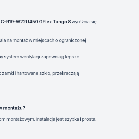
LC-R19-W22U450 GFlex Tango S
wyróżnia się
ala na montaż w miejscach o ograniczonej
ny system wentylacji zapewniają lepsze
zamki i hartowane szkło, przekraczają
 w montażu?
om montażowym, instalacja jest szybka i prosta.