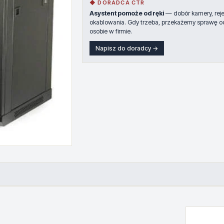
◆ DORADCA CTR
Asystent pomoże od ręki
— dobór kamery, rejes
okablowania. Gdy trzeba, przekażemy sprawę o
osobie w firmie.
Napisz do doradcy →