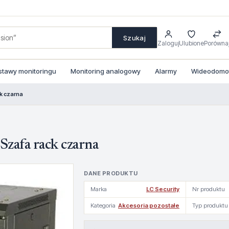
Szukaj
Zaloguj
Ulubione
Porówna
stawy monitoringu
Monitoring analogowy
Alarmy
Wideodomofo
k czarna
zafa rack czarna
DANE PRODUKTU
Marka
LC Security
Nr produktu
Kategoria
Akcesoria pozostałe
Typ produktu