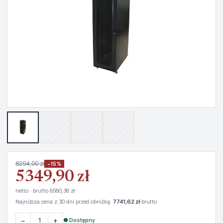
6294,00 zł
−15%
5349,90 zł
netto · brutto 6580,38 zł
Najniższa cena z 30 dni przed obniżką:
7741,62 zł
brutto
−
+
● Dostępny