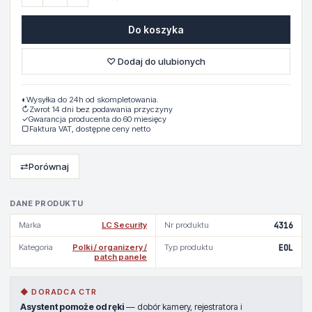
Do koszyka
♡ Dodaj do ulubionych
◐
Wysyłka do 24h od skompletowania.
↻
Zwrot 14 dni bez podawania przyczyny
✓
Gwarancja producenta do 60 miesięcy
▢
Faktura VAT, dostępne ceny netto
⇄
Porównaj
DANE PRODUKTU
Marka
LC Security
Nr produktu
4316
Kategoria
Polki / organizery /
Typ produktu
EOL
patch panele
◆ DORADCA CTR
Asystent pomoże od ręki
— dobór kamery, rejestratora i