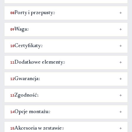
Porty i przepusty
08
2
Waga
09
2
Certyfikaty
10
2
Dodatkowe elementy
11
2
Gwarancja
12
1
Zgodność
13
1
Opcje montażu
14
2
Akcesoria w zestawie
15
3