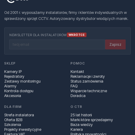
Od 2001 r. wyposażamy instalatorów, firmy i klientów indywidualnych w
sprawdzony sprzęt CCTV. Autoryzowany dystrybutor wiodących marek.
NEWSLETTER DLA INSTALATORÓW
WKRÓTCE
Zapisz
SKLEP
POMOC
Kamery IP
Kontakt
Rejestratory
Reklamacje i zwroty
Zestawy monitoringu
Status zamówienia
Alarmy
FAQ
Kontrola dostępu
Wsparcie techniczne
Akcesoria
Doradca
DLA FIRM
O CTR
Strefa instalatora
25 lat historii
Oferta B2B
Marki które sprzedajemy
Szkolenia
Baza wiedzy
Projekty inwestycyjne
Kariera
Faktura VAT
Polityka prywatności