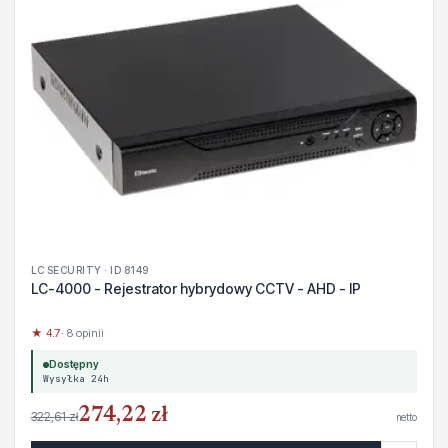
LC SECURITY · ID 8149
LC-4000 - Rejestrator hybrydowy CCTV - AHD - IP
★ 4.7
· 8 opinii
Dostępny
Wysyłka 24h
274,22 zł
322,61 zł
netto