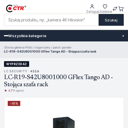
Zaloguj
Ulubione
Szukaj
Wszystkie kategorie
▾
Strona główna
›
Polki / organizery / patch panele
›
LC-R19-S42U8001000 GFlex Tango AD - Stojąca szafa rack
WYPRZEDAŻ
LC SECURITY ·
4316
LC-R19-S42U8001000 GFlex Tango AD -
Stojąca szafa rack
★ 4.7
11 opinii
·
−
15
%