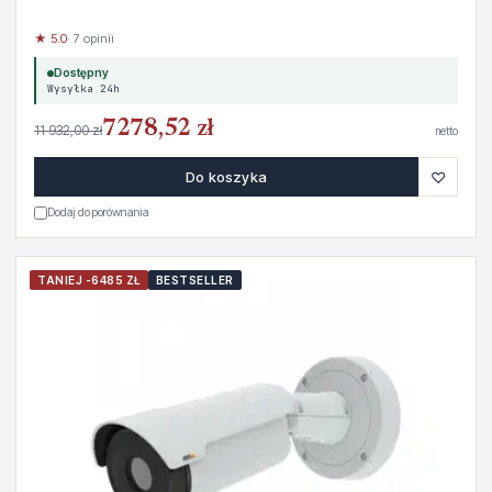
★ 5.0
· 7 opinii
Dostępny
Wysyłka 24h
7278,52 zł
11 932,00 zł
netto
♡
Do koszyka
Dodaj do porównania
TANIEJ -6485 ZŁ
BESTSELLER