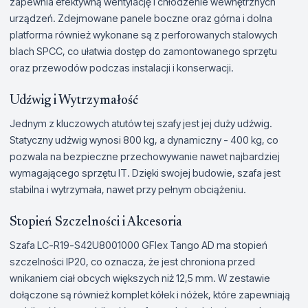
zapewnia efektywną wentylację i chłodzenie wewnętrznych
urządzeń. Zdejmowane panele boczne oraz górna i dolna
platforma również wykonane są z perforowanych stalowych
blach SPCC, co ułatwia dostęp do zamontowanego sprzętu
oraz przewodów podczas instalacji i konserwacji.
Udźwig i Wytrzymałość
Jednym z kluczowych atutów tej szafy jest jej duży udźwig.
Statyczny udźwig wynosi 800 kg, a dynamiczny - 400 kg, co
pozwala na bezpieczne przechowywanie nawet najbardziej
wymagającego sprzętu IT. Dzięki swojej budowie, szafa jest
stabilna i wytrzymała, nawet przy pełnym obciążeniu.
Stopień Szczelności i Akcesoria
Szafa LC-R19-S42U8001000 GFlex Tango AD ma stopień
szczelności IP20, co oznacza, że jest chroniona przed
wnikaniem ciał obcych większych niż 12,5 mm. W zestawie
dołączone są również komplet kółek i nóżek, które zapewniają