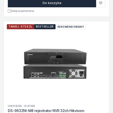
♡
Do koszyka
Dodaj do porównania
TANIEJ -5724 ZŁ
BESTSELLER
REKOMENDOWANY
HIKVISION · ID 61345
DS-9632NI-M8 rejestrator NVR 32ch Hikvision