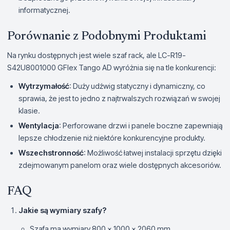
informatycznej.
Porównanie z Podobnymi Produktami
Na rynku dostępnych jest wiele szaf rack, ale LC-R19-
S42U8001000 GFlex Tango AD wyróżnia się na tle konkurencji:
Wytrzymałość
: Duży udźwig statyczny i dynamiczny, co
sprawia, że jest to jedno z najtrwalszych rozwiązań w swojej
klasie.
Wentylacja
: Perforowane drzwi i panele boczne zapewniają
lepsze chłodzenie niż niektóre konkurencyjne produkty.
Wszechstronność
: Możliwość łatwej instalacji sprzętu dzięki
zdejmowanym panelom oraz wiele dostępnych akcesoriów.
FAQ
Jakie są wymiary szafy?
Szafa ma wymiary 800 x 1000 x 2060 mm.