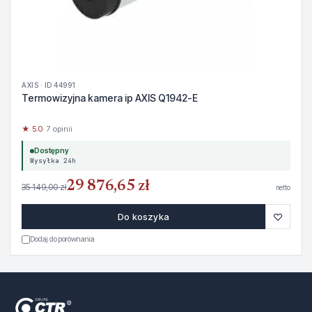
AXIS · ID 44991
Termowizyjna kamera ip AXIS Q1942-E
★ 5.0
· 7 opinii
Dostępny
Wysyłka 24h
29 876,65 zł
35 149,00 zł
netto
♡
Do koszyka
Dodaj do porównania