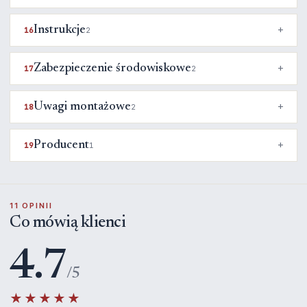
Instrukcje
16
2
Zabezpieczenie środowiskowe
17
2
Uwagi montażowe
18
2
Producent
19
1
11 OPINII
Co mówią klienci
4.7
/5
★★★★★