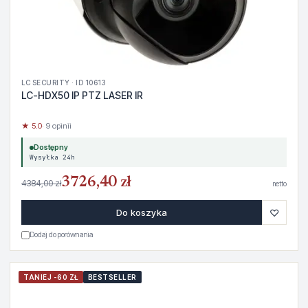
LC SECURITY · ID 10613
LC-HDX50 IP PTZ LASER IR
★ 5.0
· 9 opinii
Dostępny
Wysyłka 24h
3726,40 zł
4384,00 zł
netto
♡
Do koszyka
Dodaj do porównania
TANIEJ -60 ZŁ
BESTSELLER