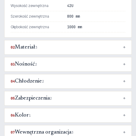
Wysokość zewnętrzna
42U
Szerokość zewnętrzna
800 mm
Głębokość zewnętrzna
1000 mm
Materiał
02
3
Nośność
03
2
Chłodzenie
04
2
Zabezpieczenia
05
2
Kolor
06
1
Wewnętrzna organizacja
07
3