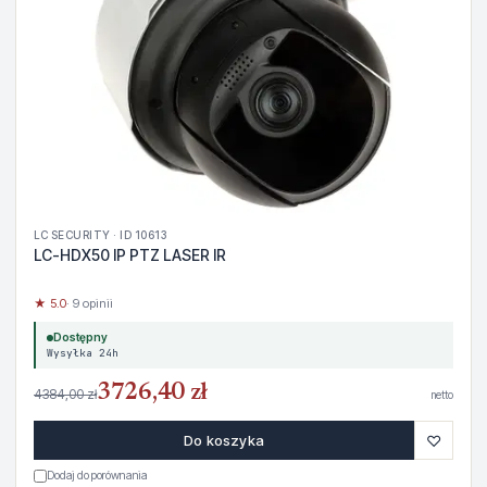
LC SECURITY · ID 10613
LC-HDX50 IP PTZ LASER IR
★ 5.0
· 9 opinii
Dostępny
Wysyłka 24h
3726,40 zł
4384,00 zł
netto
♡
Do koszyka
Dodaj do porównania