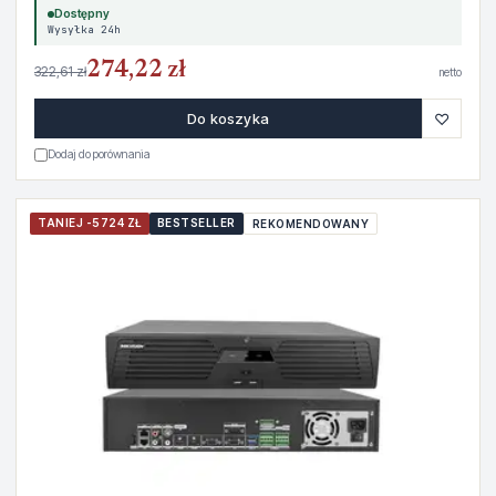
Dostępny
Wysyłka 24h
274,22 zł
322,61 zł
netto
♡
Do koszyka
Dodaj do porównania
TANIEJ -5724 ZŁ
BESTSELLER
REKOMENDOWANY