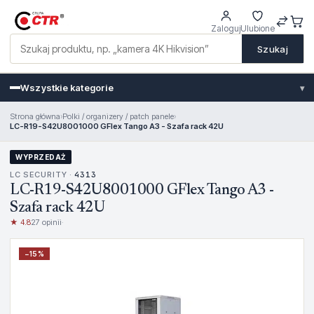
Zaloguj
Ulubione
Szukaj
Wszystkie kategorie
▾
Strona główna
›
Polki / organizery / patch panele
›
LC-R19-S42U8001000 GFlex Tango A3 - Szafa rack 42U
WYPRZEDAŻ
LC SECURITY ·
4313
LC-R19-S42U8001000 GFlex Tango A3 -
Szafa rack 42U
★ 4.8
27 opinii
·
−
15
%