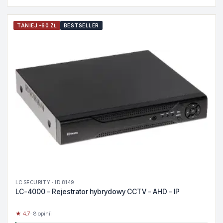
TANIEJ -60 ZŁ
BESTSELLER
LC SECURITY · ID 8149
LC-4000 - Rejestrator hybrydowy CCTV - AHD - IP
★ 4.7
· 8 opinii