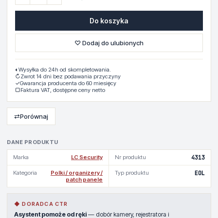
Do koszyka
♡ Dodaj do ulubionych
◐
Wysyłka do 24h od skompletowania.
↻
Zwrot 14 dni bez podawania przyczyny
✓
Gwarancja producenta do 60 miesięcy
▢
Faktura VAT, dostępne ceny netto
⇄
Porównaj
DANE PRODUKTU
Marka
LC Security
Nr produktu
4313
Kategoria
Polki / organizery /
Typ produktu
EOL
patch panele
◆ DORADCA CTR
Asystent pomoże od ręki
— dobór kamery, rejestratora i