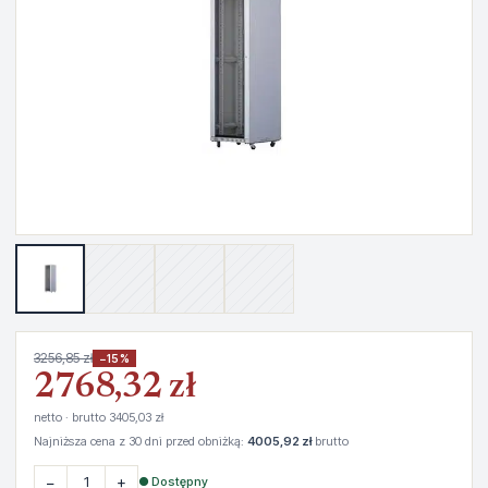
3256,85 zł
−15%
2768,32 zł
netto · brutto 3405,03 zł
Najniższa cena z 30 dni przed obniżką:
4005,92 zł
brutto
−
+
● Dostępny