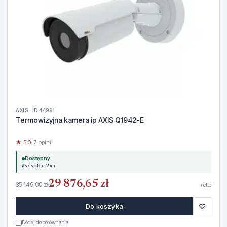
AXIS · ID 44991
Termowizyjna kamera ip AXIS Q1942-E
★ 5.0
· 7 opinii
Dostępny
Wysyłka 24h
29 876,65 zł
35 149,00 zł
netto
♡
Do koszyka
Dodaj do porównania