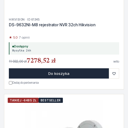
HIKVISION · ID 61345
DS-9632NI-M8 rejestrator NVR 32ch Hikvision
★ 5.0
· 7 opinii
Dostępny
Wysyłka 24h
7278,52 zł
11 932,00 zł
netto
♡
Do koszyka
Dodaj do porównania
TANIEJ -6485 ZŁ
BESTSELLER