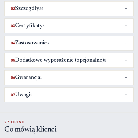
Szczegóły
02
20
Certyfikaty
03
3
Zastosowanie
04
3
Dodatkowe wyposażenie (opcjonalne)
05
5
Gwarancja
06
1
Uwagi
07
2
27 OPINII
Co mówią klienci