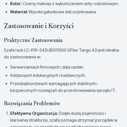
Kolor:
Czarny matowy z wykończeniem anty-odciskowym.
Materiał:
Wysokogatunkowa stal ocynkowana.
Zastosowanie i Korzyści
Praktyczne Zastosowania
Szafa rack LC-R19-S42U8001000 GFlex Tango A3 jest idealna
do zastosowania w:
Serwerowniach firmowych i data center.
Instytucjach edukacyjnych i badawczych.
Przedsiębiorstwach wymagających stabilnych i
bezpiecznych rozwiązań do przechowywania sprzętu IT.
Rozwiązania Problemów
Efektywna Organizacja:
Dzięki dużej pojemności i
klarownej strukturze, szafa pomaga utrzymać porządek w
serwerowni, co przekłada się na efektywniejszą pracę.