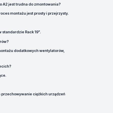
 A2 jest trudna do zmontowania?
roces montażu jest prosty i przejrzysty.
w standardzie Rack 19".
erów?
 montażu dodatkowych wentylatorów,
ecich?
ące.
a przechowywanie ciężkich urządzeń