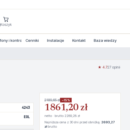
j
Koszyk
ny i kontrola dostepu
Cenniki
Instalacje
Kontakt
Baza wiedzy
★ 4.7
27 opinii
·
2189,65 zł
−15%
1861,20 zł
4243
netto · brutto 2289,28 zł
EOL
Najniższa cena z 30 dni przed obniżką:
2693,27
zł
brutto