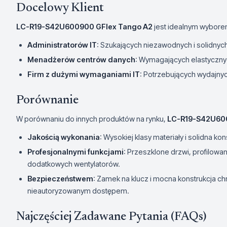
Docelowy Klient
LC-R19-S42U600900 GFlex Tango A2
jest idealnym wybore
Administratorów IT
: Szukających niezawodnych i solidnyc
Menadżerów centrów danych
: Wymagających elastyczny
Firm z dużymi wymaganiami IT
: Potrzebujących wydajny
Porównanie
W porównaniu do innych produktów na rynku,
LC-R19-S42U600
Jakością wykonania
: Wysokiej klasy materiały i solidna kon
Profesjonalnymi funkcjami
: Przeszklone drzwi, profilow
dodatkowych wentylatorów.
Bezpieczeństwem
: Zamek na klucz i mocna konstrukcja c
nieautoryzowanym dostępem.
Najczęściej Zadawane Pytania (FAQs)