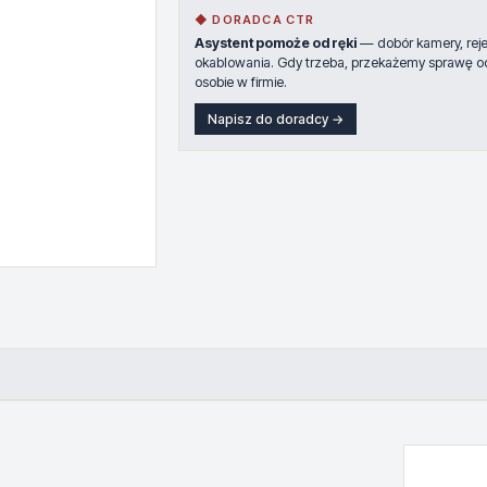
◆ DORADCA CTR
Asystent pomoże od ręki
— dobór kamery, rejes
okablowania. Gdy trzeba, przekażemy sprawę o
osobie w firmie.
Napisz do doradcy →