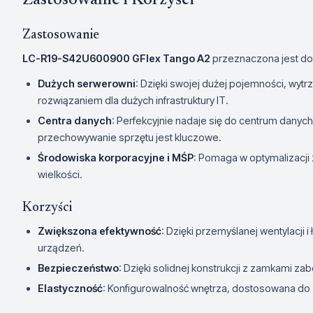
Zastosowanie i Korzyści
Zastosowanie
LC-R19-S42U600900 GFlex Tango A2
przeznaczona jest do
Dużych serwerowni
: Dzięki swojej dużej pojemności, wytrz
rozwiązaniem dla dużych infrastruktury IT.
Centra danych
: Perfekcyjnie nadaje się do centrum danyc
przechowywanie sprzętu jest kluczowe.
Środowiska korporacyjne i MŚP
: Pomaga w optymalizacji 
wielkości.
Korzyści
Zwiększona efektywność
: Dzięki przemyślanej wentylacj
urządzeń.
Bezpieczeństwo
: Dzięki solidnej konstrukcji z zamkami z
Elastyczność
: Konfigurowalność wnętrza, dostosowana do z