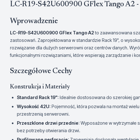
LC-R19-S42U600900 GFlex Tango A2 - 
Wprowadzenie
LC-R19-S42U600900 GFlex Tango A2
to zaawansowana sza
zastosowań. Zaprojektowana w standardzie Rack 19", o wysokośc
rozwiązanie dla dużych serwerowni oraz centrów danych. Wy
funkcjonalnymi rozwiązaniami, które wspierają zarządzanie i ko
Szczegółowe Cechy
Konstrukcja i Materiały
Standard Rack 19"
: Idealnie dostosowana do szerokiej g
Wysokość 42U
: Pojemność, która pozwala na montaż wiel
przestrzenią serwerowni.
Przeszklone drzwi przednie
: Wyposażone w wytrzymałe sz
bez potrzeby otwierania drzwi.
Profilowane perforacje
: Zapewniają doskonałą wentylację,