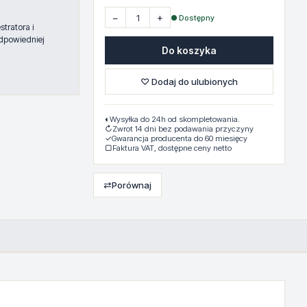
−
+
● Dostępny
tratora i
dpowiedniej
Do koszyka
♡ Dodaj do ulubionych
◐
Wysyłka do 24h od skompletowania.
↻
Zwrot 14 dni bez podawania przyczyny
✓
Gwarancja producenta do 60 miesięcy
▢
Faktura VAT, dostępne ceny netto
⇄
Porównaj