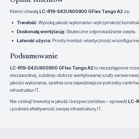
Opinie Klientów
Klienci chwalą
LC-R19-S42U600900 GFlex Tango A2
za:
Trwałość
: Wysoką jakość wykonania i wytrzymałość konstrukc
Doskonałą wentylację
: Skuteczne odprowadzanie ciepła.
Łatwość użycia
: Prosty montaż i elastyczność w konfigurow
Podsumowanie
LC-R19-S42U600900 GFlex Tango A2
to niezastąpione rozw
niezawodnej, solidnej i dobrze wentylowanej szafy serwerowej.
jakości wykonania, spełnia ona najważniejsze potrzeby centró
infrastruktur IT.
Nie czekaj! Inwestuj w jakość i bezpieczeństwo – sprawdź
LC-R
i podnieś efektywność swojej infrastruktury IT.