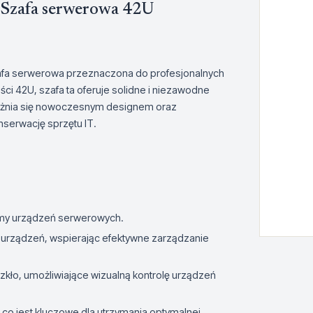
Szafa serwerowa 42U
fa serwerowa przeznaczona do profesjonalnych
i 42U, szafa ta oferuje solidne i niezawodne
różnia się nowoczesnym designem oraz
nserwację sprzętu IT.
amy urządzeń serwerowych.
u urządzeń, wspierając efektywne zarządzanie
kło, umożliwiające wizualną kontrolę urządzeń
 co jest kluczowe dla utrzymania optymalnej