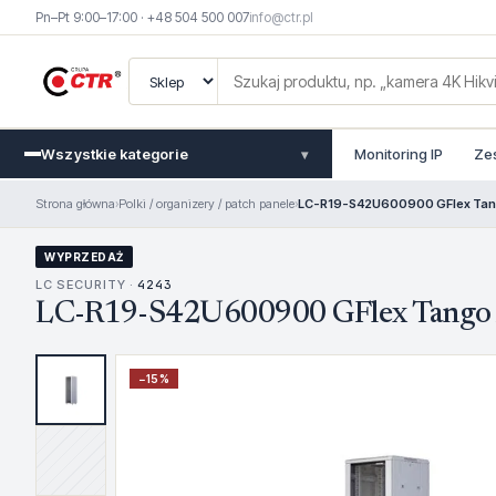
Pn–Pt 9:00–17:00 · +48 504 500 007
info@ctr.pl
Wszystkie kategorie
Monitoring IP
Ze
▾
Strona główna
›
Polki / organizery / patch panele
›
LC-R19-S42U600900 GFlex Tang
WYPRZEDAŻ
LC SECURITY ·
4243
LC-R19-S42U600900 GFlex Tango A
−
15
%