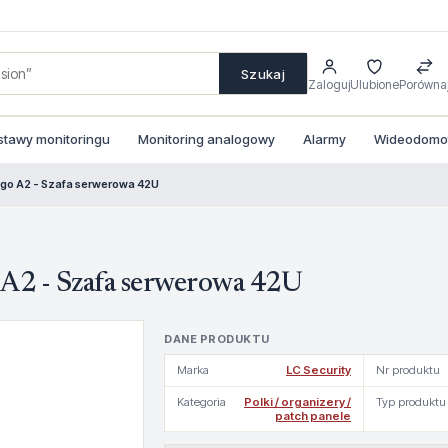
Szukaj
Zaloguj
Ulubione
Porówna
stawy monitoringu
Monitoring analogowy
Alarmy
Wideodomofo
o A2 - Szafa serwerowa 42U
2 - Szafa serwerowa 42U
DANE PRODUKTU
Marka
LC Security
Nr produktu
Kategoria
Polki / organizery /
Typ produktu
patch panele