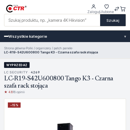
Zaloguj
Ulubione
Szukaj
Wszystkie kategorie
▾
Strona główna
›
Polki / organizery / patch panele
›
LC-R19-S42U600800 Tango K3 - Czarna szafa rack stojąca
WYPRZEDAŻ
LC SECURITY ·
4269
LC-R19-S42U600800 Tango K3 - Czarna
szafa rack stojąca
★ 4.8
18 opinii
·
−
15
%