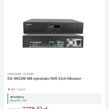
HIKVISION · ID 61345
DS-9632NI-M8 rejestrator NVR 32ch Hikvision
★ 5.0
· 7 opinii
Dostępny
Wysyłka 24h