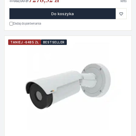
7278,52 zł
11 932,00 zł
netto
♡
Do koszyka
Dodaj do porównania
TANIEJ -6485 ZŁ
BESTSELLER