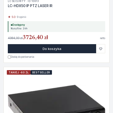
LC SECURITY · ID 10613
LC-HDX50 IP PTZ LASER IR
★ 5.0
· 9 opinii
Dostępny
Wysyłka 24h
3726,40 zł
4384,00 zł
netto
♡
Do koszyka
Dodaj do porównania
TANIEJ -60 ZŁ
BESTSELLER