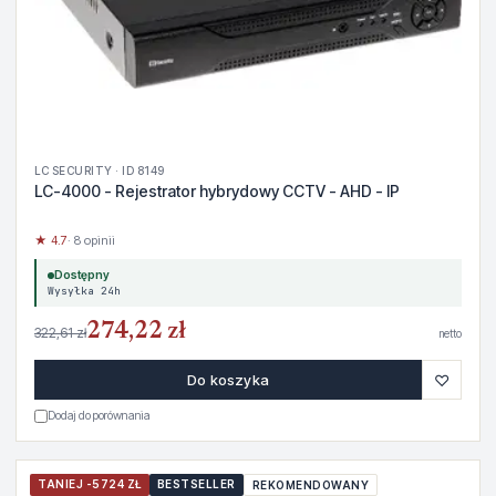
LC SECURITY · ID 8149
LC-4000 - Rejestrator hybrydowy CCTV - AHD - IP
★ 4.7
· 8 opinii
Dostępny
Wysyłka 24h
274,22 zł
322,61 zł
netto
♡
Do koszyka
Dodaj do porównania
TANIEJ -5724 ZŁ
BESTSELLER
REKOMENDOWANY