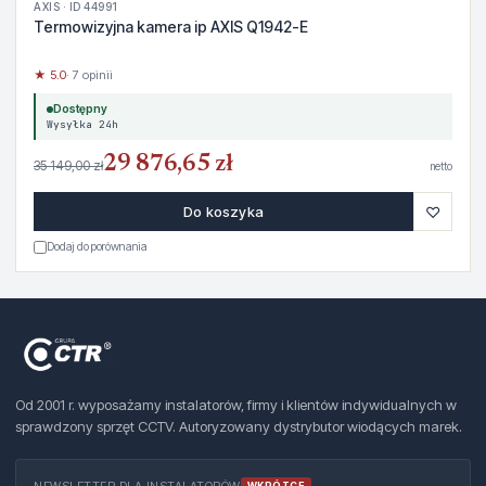
AXIS · ID 44991
Termowizyjna kamera ip AXIS Q1942-E
★ 5.0
· 7 opinii
Dostępny
Wysyłka 24h
29 876,65 zł
35 149,00 zł
netto
♡
Do koszyka
Dodaj do porównania
Od 2001 r. wyposażamy instalatorów, firmy i klientów indywidualnych w
sprawdzony sprzęt CCTV. Autoryzowany dystrybutor wiodących marek.
NEWSLETTER DLA INSTALATORÓW
WKRÓTCE