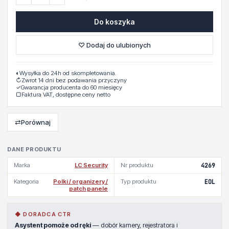
Do koszyka
♡ Dodaj do ulubionych
◐
Wysyłka do 24h od skompletowania.
↻
Zwrot 14 dni bez podawania przyczyny
✓
Gwarancja producenta do 60 miesięcy
▢
Faktura VAT, dostępne ceny netto
⇄
Porównaj
DANE PRODUKTU
Marka
LC Security
Nr produktu
4269
Kategoria
Polki / organizery /
Typ produktu
EOL
patch panele
◆ DORADCA CTR
Asystent pomoże od ręki
— dobór kamery, rejestratora i