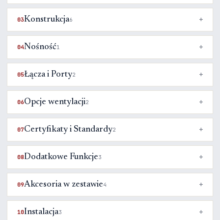
Konstrukcja
03
6
Nośność
04
1
Łącza i Porty
05
2
Opcje wentylacji
06
2
Certyfikaty i Standardy
07
2
Dodatkowe Funkcje
08
3
Akcesoria w zestawie
09
4
Instalacja
10
3