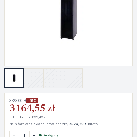
3723,00 zł
−15%
3164,55 zł
netto · brutto 3892,40 zł
Najniższa cena z 30 dni przed obniżką:
4579,29 zł
brutto
−
+
● Dostępny