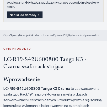
okablowania. Gdy trzeba, przekażemy sprawę odpowiedniej osobie w
firmie.
Napisz do doradcy →
Opis
Specyfikacja
Pliki do pobrania
Opinie (18)
Pytania i odpowiedzi
OPIS PRODUKTU
LC-R19-S42U600800 Tango K3 -
Czarna szafa rack stojąca
Wprowadzenie
LC-R19-S42U600800 Tango K3 Czarna
to zaawansowana
szafa typu Rack 19", zaprojektowana z myślą o dużych
serwerowniach i centrach danych. Produkt wyróżnia się solidną
konstrukcją wykonaną z lakierowanych na czarno blach