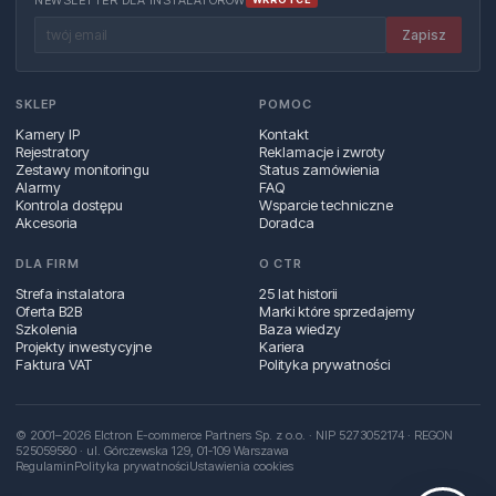
Zapisz
SKLEP
POMOC
Kamery IP
Kontakt
Rejestratory
Reklamacje i zwroty
Zestawy monitoringu
Status zamówienia
Alarmy
FAQ
Kontrola dostępu
Wsparcie techniczne
Akcesoria
Doradca
DLA FIRM
O CTR
Strefa instalatora
25 lat historii
Oferta B2B
Marki które sprzedajemy
Szkolenia
Baza wiedzy
Projekty inwestycyjne
Kariera
Faktura VAT
Polityka prywatności
© 2001–2026 Elctron E-commerce Partners Sp. z o.o. · NIP 5273052174 · REGON
525059580 · ul. Górczewska 129, 01‑109 Warszawa
Regulamin
Polityka prywatności
Ustawienia cookies