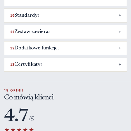
Standardy
10
2
Zestaw zawiera
11
6
Dodatkowe funkcje
12
3
Certyfikaty
13
2
19 OPINII
Co mówią klienci
4.7
/5
★★★★★