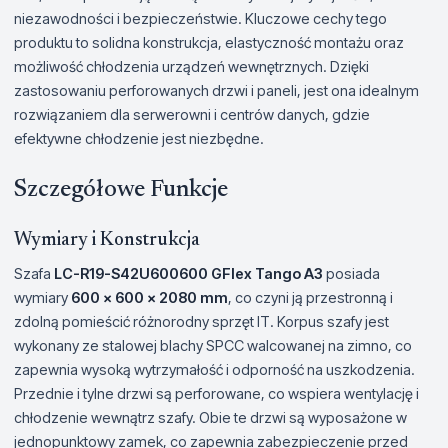
niezawodności i bezpieczeństwie. Kluczowe cechy tego
produktu to solidna konstrukcja, elastyczność montażu oraz
możliwość chłodzenia urządzeń wewnętrznych. Dzięki
zastosowaniu perforowanych drzwi i paneli, jest ona idealnym
rozwiązaniem dla serwerowni i centrów danych, gdzie
efektywne chłodzenie jest niezbędne.
Szczegółowe Funkcje
Wymiary i Konstrukcja
Szafa
LC-R19-S42U600600 GFlex Tango A3
posiada
wymiary
600 x 600 x 2080 mm
, co czyni ją przestronną i
zdolną pomieścić różnorodny sprzęt IT. Korpus szafy jest
wykonany ze stalowej blachy SPCC walcowanej na zimno, co
zapewnia wysoką wytrzymałość i odporność na uszkodzenia.
Przednie i tylne drzwi są perforowane, co wspiera wentylację i
chłodzenie wewnątrz szafy. Obie te drzwi są wyposażone w
jednopunktowy zamek, co zapewnia zabezpieczenie przed