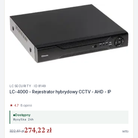
LC SECURITY · ID 8149
LC-4000 - Rejestrator hybrydowy CCTV - AHD - IP
★ 4.7
· 8 opinii
Dostępny
Wysyłka 24h
274,22 zł
322,61 zł
netto