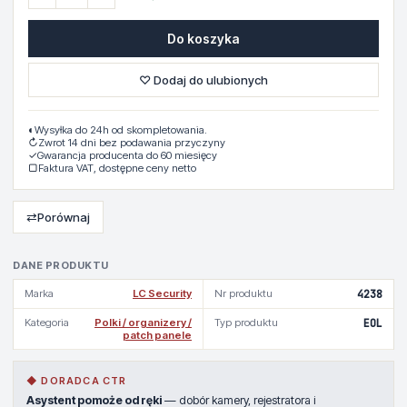
Do koszyka
♡ Dodaj do ulubionych
◐
Wysyłka do 24h od skompletowania.
↻
Zwrot 14 dni bez podawania przyczyny
✓
Gwarancja producenta do 60 miesięcy
▢
Faktura VAT, dostępne ceny netto
⇄
Porównaj
DANE PRODUKTU
Marka
LC Security
Nr produktu
4238
Kategoria
Polki / organizery /
Typ produktu
EOL
patch panele
◆ DORADCA CTR
Asystent pomoże od ręki
— dobór kamery, rejestratora i