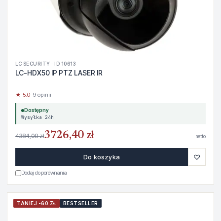
LC SECURITY · ID 10613
LC-HDX50 IP PTZ LASER IR
★ 5.0
· 9 opinii
Dostępny
Wysyłka 24h
3726,40 zł
4384,00 zł
netto
♡
Do koszyka
Dodaj do porównania
TANIEJ -60 ZŁ
BESTSELLER