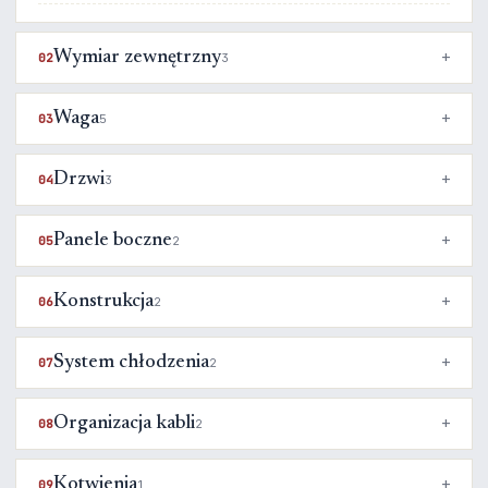
Wymiar zewnętrzny
02
3
Waga
03
5
Drzwi
04
3
Panele boczne
05
2
Konstrukcja
06
2
System chłodzenia
07
2
Organizacja kabli
08
2
Kotwienia
09
1