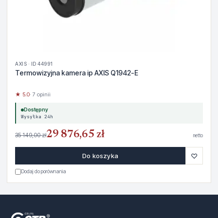
AXIS · ID 44991
Termowizyjna kamera ip AXIS Q1942-E
★ 5.0
· 7 opinii
Dostępny
Wysyłka 24h
29 876,65 zł
35 149,00 zł
netto
♡
Do koszyka
Dodaj do porównania