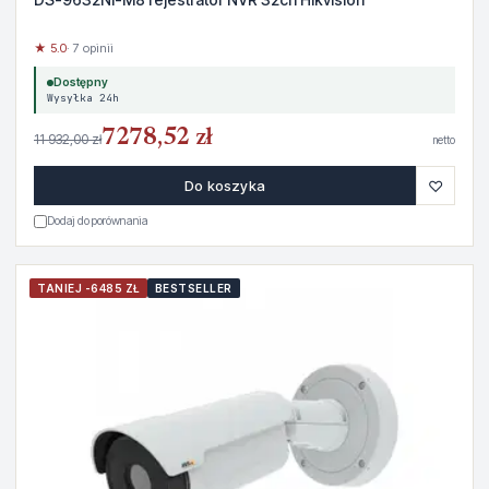
★ 5.0
· 7 opinii
Dostępny
Wysyłka 24h
7278,52 zł
11 932,00 zł
netto
♡
Do koszyka
Dodaj do porównania
TANIEJ -6485 ZŁ
BESTSELLER