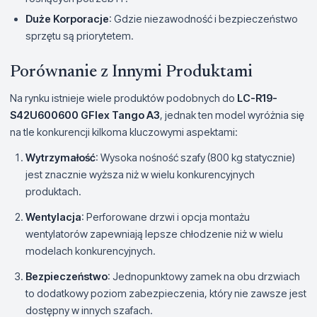
Duże Korporacje
: Gdzie niezawodność i bezpieczeństwo
sprzętu są priorytetem.
Porównanie z Innymi Produktami
Na rynku istnieje wiele produktów podobnych do
LC-R19-
S42U600600 GFlex Tango A3
, jednak ten model wyróżnia się
na tle konkurencji kilkoma kluczowymi aspektami:
Wytrzymałość
: Wysoka nośność szafy (800 kg statycznie)
jest znacznie wyższa niż w wielu konkurencyjnych
produktach.
Wentylacja
: Perforowane drzwi i opcja montażu
wentylatorów zapewniają lepsze chłodzenie niż w wielu
modelach konkurencyjnych.
Bezpieczeństwo
: Jednopunktowy zamek na obu drzwiach
to dodatkowy poziom zabezpieczenia, który nie zawsze jest
dostępny w innych szafach.