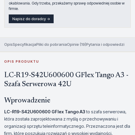
okablowania. Gdy trzeba, przekażemy sprawę odpowiedniej osobie w
firmie.
Napisz do doradcy →
Opis
Specyfikacja
Pliki do pobrania
Opinie (19)
Pytania i odpowiedzi
OPIS PRODUKTU
LC-R19-S42U600600 GFlex Tango A3 -
Szafa Serwerowa 42U
Wprowadzenie
LC-R19-S42U600600 GFlex Tango A3
to szafa serwerowa,
która została zaprojektowana z myślą o przechowywaniu i
organizacji sprzętu teleinformatycznego. Przeznaczona jest dla
firm, które poszukują rozwiązań o wysokiej wydajności,