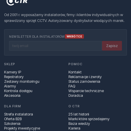
Od 2001 r. wyposażamy instalatorów, firmy i klientów indywidualnych w
sprawdzony sprzęt CCTV. Autoryzowany dystrybutor wiodących marek.
NEWSLETTER DLA INSTALATORÓW
WKRÓTCE
Zapisz
SKLEP
POMOC
Kamery IP
Kontakt
Rejestratory
Reklamacje i zwroty
Zestawy monitoringu
Status zamówienia
Alarmy
FAQ
Kontrola dostępu
Wsparcie techniczne
Akcesoria
Doradca
DLA FIRM
O CTR
Strefa instalatora
25 lat historii
Oferta B2B
Marki które sprzedajemy
Szkolenia
Baza wiedzy
Projekty inwestycyjne
Kariera