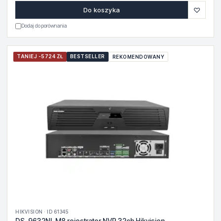
♡
Do koszyka
Dodaj do porównania
TANIEJ -5724 ZŁ
BESTSELLER
REKOMENDOWANY
HIKVISION · ID 61345
DS-9632NI-M8 rejestrator NVR 32ch Hikvision