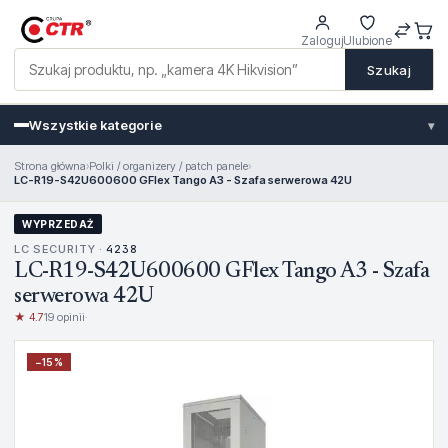
Zaloguj
Ulubione
Szukaj
Wszystkie kategorie
▾
Strona główna
›
Polki / organizery / patch panele
›
LC-R19-S42U600600 GFlex Tango A3 - Szafa serwerowa 42U
WYPRZEDAŻ
LC SECURITY ·
4238
LC-R19-S42U600600 GFlex Tango A3 - Szafa
serwerowa 42U
★ 4.7
19 opinii
·
−
15
%