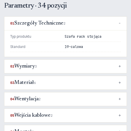
Parametry · 34 pozycji
Szczegóły Techniczne
01
2
Typ produktu
Szafa rack stojąca
Standard
19-calowa
Wymiary
02
3
Materiał
03
6
Wentylacja
04
2
Wejścia kablowe
05
2