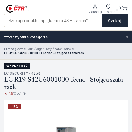
Zaloguj
Ulubione
Szukaj
Wszystkie kategorie
▾
Strona główna
›
Polki / organizery / patch panele
›
LC-R19-S42U6001000 Tecno - Stojąca szafa rack
WYPRZEDAŻ
LC SECURITY ·
4330
LC-R19-S42U6001000 Tecno - Stojąca szafa
rack
★ 4.8
10 opinii
·
−
15
%