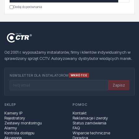
Dodaj do porównania
Od 2001 r. wyposażamy instalatorów, firmy i klientów indywidualnych w
sprawdzony sprzęt CCTV. Autoryzowany dystrybutor wiodących marek.
NEWSLETTER DLA INSTALATORÓW
WKRÓTCE
Zapisz
SKLEP
POMOC
Kamery IP
Kontakt
Rejestratory
Reklamacje i zwroty
Zestawy monitoringu
Status zamówienia
Alarmy
FAQ
Kontrola dostępu
Wsparcie techniczne
Akcesoria
Doradca