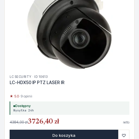
LC SECURITY · ID 10613
LC-HDX50 IP PTZ LASER IR
★ 5.0
· 9 opinii
Dostępny
Wysyłka 24h
3726,40 zł
4384,00 zł
netto
♡
Do koszyka