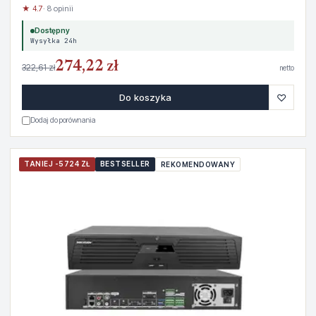
★ 4.7
· 8 opinii
Dostępny
Wysyłka 24h
274,22 zł
322,61 zł
netto
♡
Do koszyka
Dodaj do porównania
TANIEJ -5724 ZŁ
BESTSELLER
REKOMENDOWANY