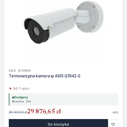
AXIS · ID 44991
Termowizyjna kamera ip AXIS Q1942-E
★ 5.0
· 7 opinii
Dostępny
Wysyłka 24h
29 876,65 zł
35 149,00 zł
netto
♡
Do koszyka