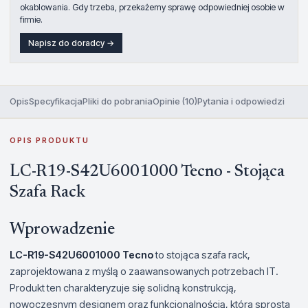
okablowania. Gdy trzeba, przekażemy sprawę odpowiedniej osobie w
firmie.
Napisz do doradcy →
Opis
Specyfikacja
Pliki do pobrania
Opinie (10)
Pytania i odpowiedzi
OPIS PRODUKTU
LC-R19-S42U6001000 Tecno - Stojąca
Szafa Rack
Wprowadzenie
LC-R19-S42U6001000 Tecno
to stojąca szafa rack,
zaprojektowana z myślą o zaawansowanych potrzebach IT.
Produkt ten charakteryzuje się solidną konstrukcją,
nowoczesnym designem oraz funkcjonalnością, która sprosta