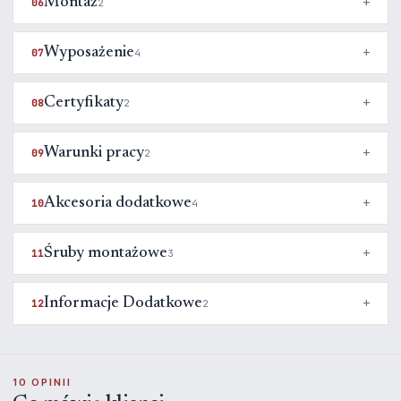
Montaż
06
2
Wyposażenie
07
4
Certyfikaty
08
2
Warunki pracy
09
2
Akcesoria dodatkowe
10
4
Śruby montażowe
11
3
Informacje Dodatkowe
12
2
10 OPINII