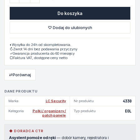
Do koszyka
♡ Dodaj do ulubionych
◐
Wysyłka do 24h od skompletowania.
↻
Zwrot 14 dni bez podawania przyczyny
✓
Gwarancja producenta do 60 miesięcy
▢
Faktura VAT, dostępne ceny netto
⇄
Porównaj
DANE PRODUKTU
Marka
LC Security
Nr produktu
4330
Kategoria
Polki / organizery /
Typ produktu
EOL
patch panele
◆ DORADCA CTR
Asystent pomoże od ręki
— dobór kamery, rejestratora i