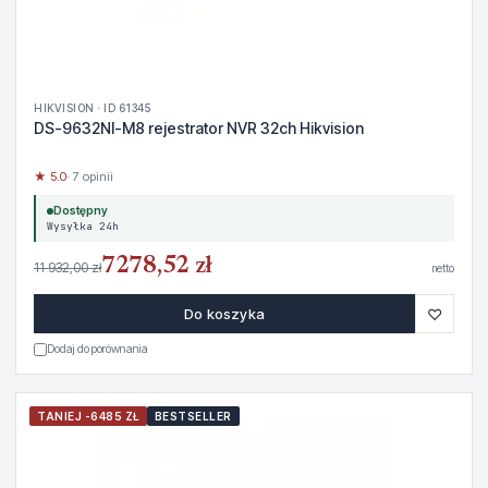
HIKVISION · ID 61345
DS-9632NI-M8 rejestrator NVR 32ch Hikvision
★ 5.0
· 7 opinii
Dostępny
Wysyłka 24h
7278,52 zł
11 932,00 zł
netto
♡
Do koszyka
Dodaj do porównania
TANIEJ -6485 ZŁ
BESTSELLER