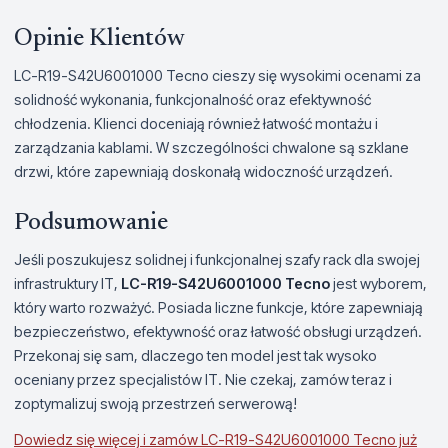
Opinie Klientów
LC-R19-S42U6001000 Tecno cieszy się wysokimi ocenami za
solidność wykonania, funkcjonalność oraz efektywność
chłodzenia. Klienci doceniają również łatwość montażu i
zarządzania kablami. W szczególności chwalone są szklane
drzwi, które zapewniają doskonałą widoczność urządzeń.
Podsumowanie
Jeśli poszukujesz solidnej i funkcjonalnej szafy rack dla swojej
infrastruktury IT,
LC-R19-S42U6001000 Tecno
jest wyborem,
który warto rozważyć. Posiada liczne funkcje, które zapewniają
bezpieczeństwo, efektywność oraz łatwość obsługi urządzeń.
Przekonaj się sam, dlaczego ten model jest tak wysoko
oceniany przez specjalistów IT. Nie czekaj, zamów teraz i
zoptymalizuj swoją przestrzeń serwerową!
Dowiedz się więcej i zamów LC-R19-S42U6001000 Tecno już