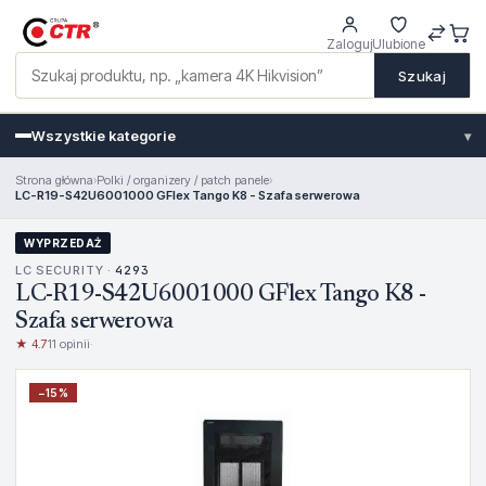
Zaloguj
Ulubione
Szukaj
Wszystkie kategorie
▾
Strona główna
›
Polki / organizery / patch panele
›
LC-R19-S42U6001000 GFlex Tango K8 - Szafa serwerowa
WYPRZEDAŻ
LC SECURITY ·
4293
LC-R19-S42U6001000 GFlex Tango K8 -
Szafa serwerowa
★ 4.7
11 opinii
·
−
15
%