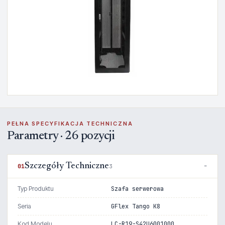
PEŁNA SPECYFIKACJA TECHNICZNA
Parametry · 26 pozycji
Szczegóły Techniczne
01
3
Typ Produktu
Szafa serwerowa
Seria
GFlex Tango K8
Kod Modelu
LC-R19-S42U6001000