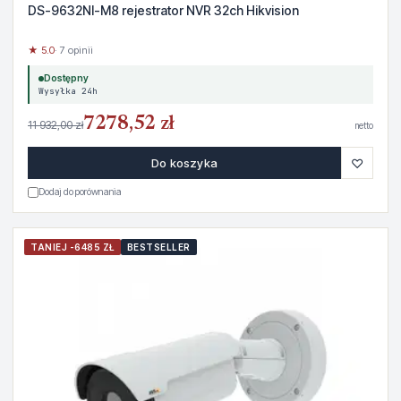
DS-9632NI-M8 rejestrator NVR 32ch Hikvision
★ 5.0
· 7 opinii
Dostępny
Wysyłka 24h
7278,52 zł
11 932,00 zł
netto
♡
Do koszyka
Dodaj do porównania
TANIEJ -6485 ZŁ
BESTSELLER