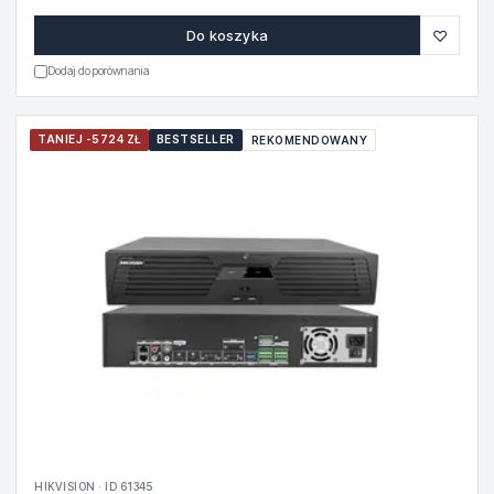
♡
Do koszyka
Dodaj do porównania
TANIEJ -5724 ZŁ
BESTSELLER
REKOMENDOWANY
HIKVISION · ID 61345