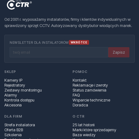
Od 2001 r. wyposażamy instalatorów, firmy i klientów indywidualnych w
sprawdzony sprzęt CCTV. Autoryzowany dystrybutor wiodących marek.
NEWSLETTER DLA INSTALATORÓW
WKRÓTCE
Zapisz
SKLEP
POMOC
Kamery IP
Kontakt
Rejestratory
Reklamacje i zwroty
Zestawy monitoringu
Status zamówienia
Alarmy
FAQ
Kontrola dostępu
Wsparcie techniczne
Akcesoria
Doradca
DLA FIRM
O CTR
Strefa instalatora
25 lat historii
Oferta B2B
Marki które sprzedajemy
Szkolenia
Baza wiedzy