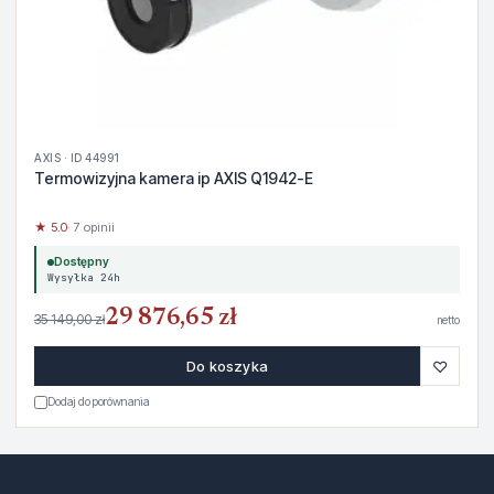
AXIS · ID 44991
Termowizyjna kamera ip AXIS Q1942-E
★ 5.0
· 7 opinii
Dostępny
Wysyłka 24h
29 876,65 zł
35 149,00 zł
netto
♡
Do koszyka
Dodaj do porównania