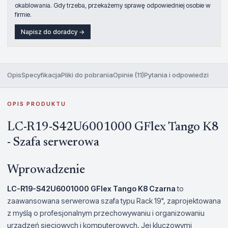
okablowania. Gdy trzeba, przekażemy sprawę odpowiedniej osobie w
firmie.
Napisz do doradcy →
Opis
Specyfikacja
Pliki do pobrania
Opinie (11)
Pytania i odpowiedzi
OPIS PRODUKTU
LC-R19-S42U6001000 GFlex Tango K8
- Szafa serwerowa
Wprowadzenie
LC-R19-S42U6001000 GFlex Tango K8 Czarna
to
zaawansowana serwerowa szafa typu Rack 19", zaprojektowana
z myślą o profesjonalnym przechowywaniu i organizowaniu
urządzeń sieciowych i komputerowych. Jej kluczowymi