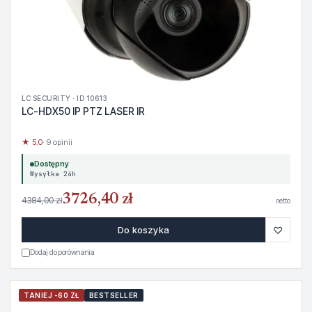
LC SECURITY · ID 10613
LC-HDX50 IP PTZ LASER IR
★ 5.0
· 9 opinii
Dostępny
Wysyłka 24h
3726,40 zł
4384,00 zł
netto
♡
Do koszyka
Dodaj do porównania
TANIEJ -60 ZŁ
BESTSELLER