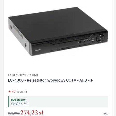
LC SECURITY · ID 8149
LC-4000 - Rejestrator hybrydowy CCTV - AHD - IP
★ 4.7
· 8 opinii
Dostępny
Wysyłka 24h
274,22 zł
322,61 zł
netto