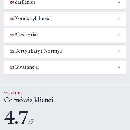
Zasilanie
09
1
Kompatybilność
10
1
Akcesoria
11
3
Certyfikaty i Normy
12
2
Gwarancja
13
1
11 OPINII
Co mówią klienci
4.7
/5