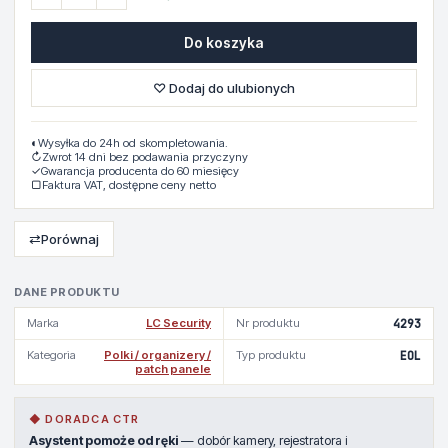
Do koszyka
♡ Dodaj do ulubionych
◐
Wysyłka do 24h od skompletowania.
↻
Zwrot 14 dni bez podawania przyczyny
✓
Gwarancja producenta do 60 miesięcy
▢
Faktura VAT, dostępne ceny netto
⇄
Porównaj
DANE PRODUKTU
Marka
LC Security
Nr produktu
4293
Kategoria
Polki / organizery /
Typ produktu
EOL
patch panele
◆ DORADCA CTR
Asystent pomoże od ręki
— dobór kamery, rejestratora i