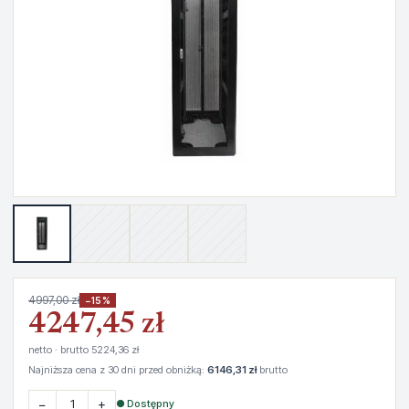
4997,00 zł
−15%
4247,45 zł
netto · brutto 5224,36 zł
Najniższa cena z 30 dni przed obniżką:
6146,31 zł
brutto
−
+
● Dostępny