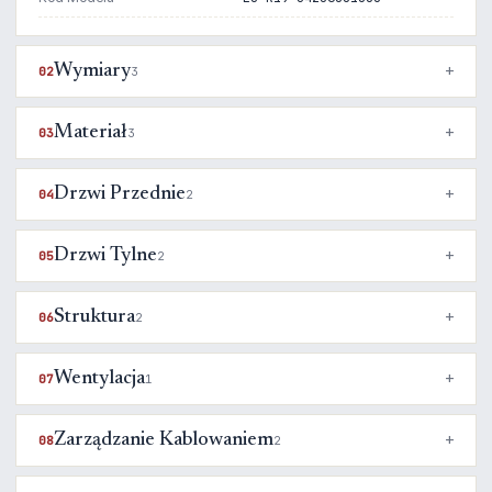
Wymiary
02
3
Materiał
03
3
Drzwi Przednie
04
2
Drzwi Tylne
05
2
Struktura
06
2
Wentylacja
07
1
Zarządzanie Kablowaniem
08
2