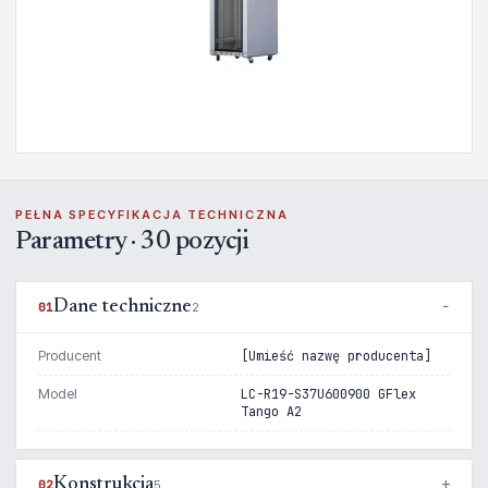
PEŁNA SPECYFIKACJA TECHNICZNA
Parametry · 30 pozycji
Dane techniczne
01
2
Producent
[Umieść nazwę producenta]
Model
LC-R19-S37U600900 GFlex
Tango A2
Konstrukcja
02
5