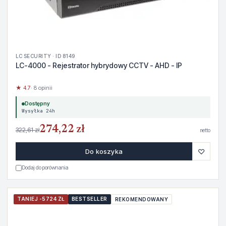
LC SECURITY · ID 8149
LC-4000 - Rejestrator hybrydowy CCTV - AHD - IP
★ 4.7
· 8 opinii
Dostępny
Wysyłka 24h
274,22 zł
322,61 zł
netto
♡
Do koszyka
Dodaj do porównania
TANIEJ -5724 ZŁ
BESTSELLER
REKOMENDOWANY