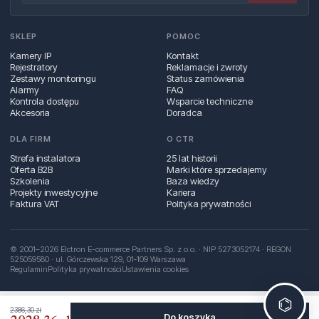
SKLEP
POMOC
Kamery IP
Kontakt
Rejestratory
Reklamacje i zwroty
Zestawy monitoringu
Status zamówienia
Alarmy
FAQ
Kontrola dostępu
Wsparcie techniczne
Akcesoria
Doradca
DLA FIRM
O CTR
Strefa instalatora
25 lat historii
Oferta B2B
Marki które sprzedajemy
Szkolenia
Baza wiedzy
Projekty inwestycyjne
Kariera
Faktura VAT
Polityka prywatności
© 2001–2026 Elctron E-commerce Partners Sp. z o.o. · NIP 5273052174 · REGON
525059580 · ul. Górczewska 129, 01‑109 Warszawa
Regulamin
Polityka prywatności
Ustawienia cookies
⌬
2386,30 zł
Do koszyka