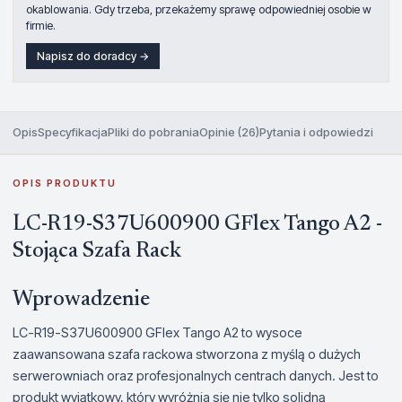
okablowania. Gdy trzeba, przekażemy sprawę odpowiedniej osobie w
firmie.
Napisz do doradcy →
Opis
Specyfikacja
Pliki do pobrania
Opinie (26)
Pytania i odpowiedzi
OPIS PRODUKTU
LC-R19-S37U600900 GFlex Tango A2 -
Stojąca Szafa Rack
Wprowadzenie
LC-R19-S37U600900 GFlex Tango A2 to wysoce
zaawansowana szafa rackowa stworzona z myślą o dużych
serwerowniach oraz profesjonalnych centrach danych. Jest to
produkt wyjątkowy, który wyróżnia się nie tylko solidną