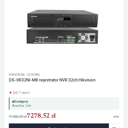
HIKVISION · ID 61345
DS-9632NI-M8 rejestrator NVR 32ch Hikvision
★ 5.0
· 7 opinii
Dostępny
Wysyłka 24h
7278,52 zł
11 932,00 zł
netto