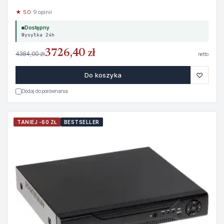
★ 5.0
· 9 opinii
Dostępny
Wysyłka 24h
3726,40 zł
4384,00 zł
netto
♡
Do koszyka
Dodaj do porównania
TANIEJ -60 ZŁ
BESTSELLER