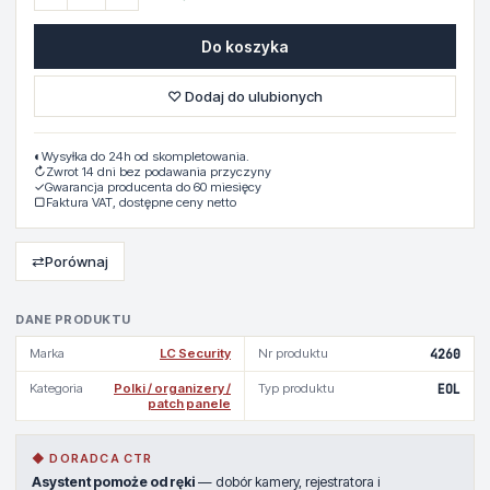
Do koszyka
♡ Dodaj do ulubionych
◐
Wysyłka do 24h od skompletowania.
↻
Zwrot 14 dni bez podawania przyczyny
✓
Gwarancja producenta do 60 miesięcy
▢
Faktura VAT, dostępne ceny netto
⇄
Porównaj
DANE PRODUKTU
Marka
LC Security
Nr produktu
4260
Kategoria
Polki / organizery /
Typ produktu
EOL
patch panele
◆ DORADCA CTR
Asystent pomoże od ręki
— dobór kamery, rejestratora i