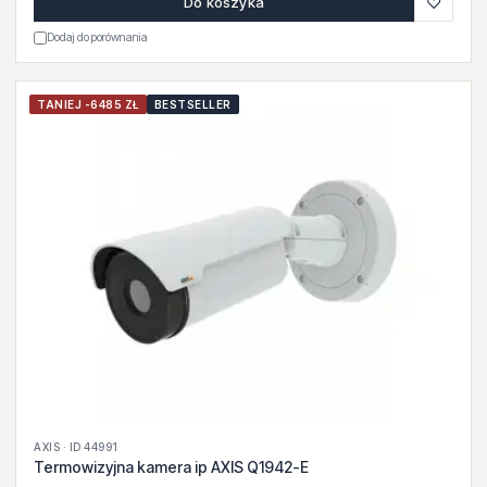
♡
Do koszyka
Dodaj do porównania
TANIEJ -6485 ZŁ
BESTSELLER
AXIS · ID 44991
Termowizyjna kamera ip AXIS Q1942-E