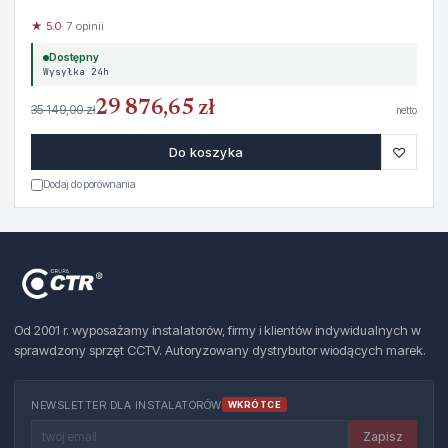
★ 5.0
· 7 opinii
Dostępny
Wysyłka 24h
29 876,65 zł
35 149,00 zł
netto
♡
Do koszyka
Dodaj do porównania
Od 2001 r. wyposażamy instalatorów, firmy i klientów indywidualnych w
sprawdzony sprzęt CCTV. Autoryzowany dystrybutor wiodących marek.
NEWSLETTER DLA INSTALATORÓW
WKRÓTCE
Zapisz