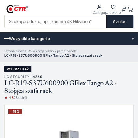
Zaloguj
Ulubione
Szukaj
Wszystkie kategorie
▾
Strona główna
›
Polki / organizery / patch panele
›
LC-R19-S37U600900 GFlex Tango A2 - Stojąca szafa rack
WYPRZEDAŻ
LC SECURITY ·
4260
LC-R19-S37U600900 GFlex Tango A2 -
Stojąca szafa rack
★ 4.8
26 opinii
·
−
15
%