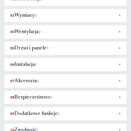
Wymiary
03
3
Wentylacja
04
2
Drzwi i panele
05
3
Instalacja
06
2
Akcesoria
07
5
Bezpieczeństwo
08
3
Dodatkowe funkcje
09
3
Zgodność
10
1