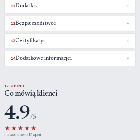
Dodatki
11
3
Bezpieczeństwo
12
2
Certyfikaty
13
2
Dodatkowe informacje
14
1
17 OPINII
Co mówią klienci
4.9
/5
★★★★★
na podstawie 17 opinii