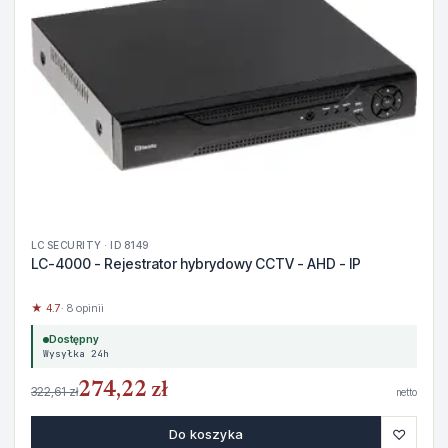
LC SECURITY · ID 8149
LC-4000 - Rejestrator hybrydowy CCTV - AHD - IP
★ 4.7
· 8 opinii
Dostępny
Wysyłka 24h
274,22 zł
322,61 zł
netto
♡
Do koszyka