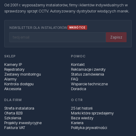
Od 2001 r. wyposażamy instalatorów, firmy i klientów indywidualnych w
sprawdzony sprzęt CCTV. Autoryzowany dystrybutor wiodących marek.
NEWSLETTER DLA INSTALATORÓW
WKRÓTCE
Zapisz
SKLEP
POMOC
Kamery IP
Kontakt
Rejestratory
Reklamacje i zwroty
Zestawy monitoringu
Status zamówienia
Alarmy
FAQ
Kontrola dostępu
Wsparcie techniczne
Akcesoria
Doradca
DLA FIRM
O CTR
Strefa instalatora
25 lat historii
Oferta B2B
Marki które sprzedajemy
Szkolenia
Baza wiedzy
Projekty inwestycyjne
Kariera
Faktura VAT
Polityka prywatności