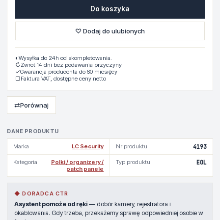
Do koszyka
♡ Dodaj do ulubionych
◐
Wysyłka do 24h od skompletowania.
↻
Zwrot 14 dni bez podawania przyczyny
✓
Gwarancja producenta do 60 miesięcy
▢
Faktura VAT, dostępne ceny netto
⇄
Porównaj
DANE PRODUKTU
Marka
LC Security
Nr produktu
4193
Kategoria
Polki / organizery /
Typ produktu
EOL
patch panele
◆ DORADCA CTR
Asystent pomoże od ręki
— dobór kamery, rejestratora i
okablowania. Gdy trzeba, przekażemy sprawę odpowiedniej osobie w