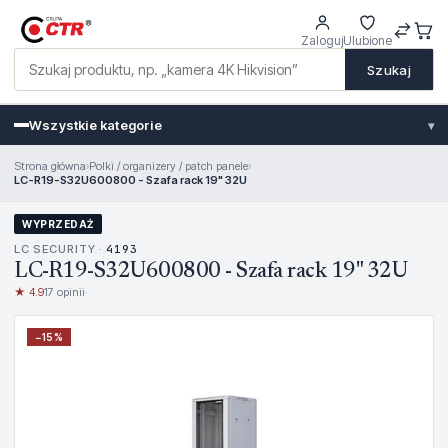
Zaloguj
Ulubione
Szukaj
Wszystkie kategorie
▾
Strona główna
›
Polki / organizery / patch panele
›
LC-R19-S32U600800 - Szafa rack 19" 32U
WYPRZEDAŻ
LC SECURITY ·
4193
LC-R19-S32U600800 - Szafa rack 19" 32U
★ 4.9
17 opinii
·
−
15
%