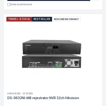
Dodaj do porównania
TANIEJ -5724 ZŁ
BESTSELLER
REKOMENDOWANY
HIKVISION · ID 61345
DS-9632NI-M8 rejestrator NVR 32ch Hikvision