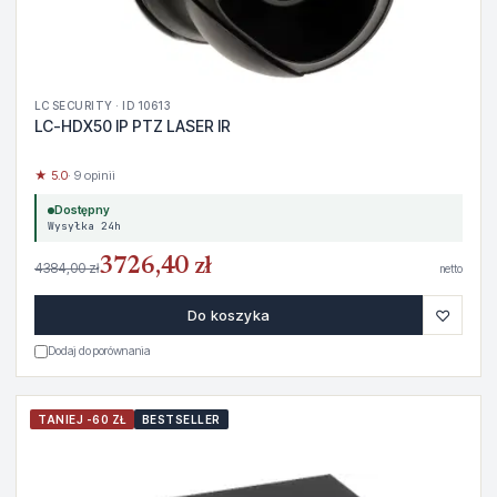
LC SECURITY · ID 10613
LC-HDX50 IP PTZ LASER IR
★ 5.0
· 9 opinii
Dostępny
Wysyłka 24h
3726,40 zł
4384,00 zł
netto
♡
Do koszyka
Dodaj do porównania
TANIEJ -60 ZŁ
BESTSELLER