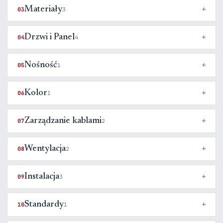
Materiały
03
3
Drzwi i Panel
04
4
Nośność
05
1
Kolor
06
1
Zarządzanie kablami
07
2
Wentylacja
08
2
Instalacja
09
3
Standardy
10
1