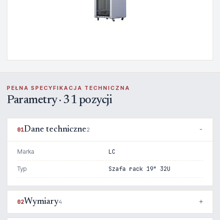
PEŁNA SPECYFIKACJA TECHNICZNA
Parametry · 31 pozycji
Dane techniczne
01
2
Marka
LC
Typ
Szafa rack 19" 32U
Wymiary
02
4