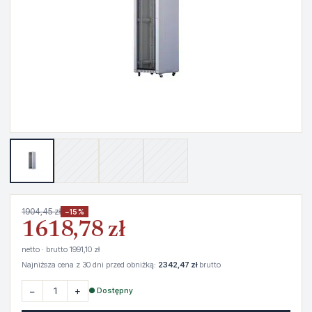
1904,45 zł
−15%
1618,78 zł
netto · brutto 1991,10 zł
Najniższa cena z 30 dni przed obniżką:
2342,47 zł
brutto
−
+
● Dostępny