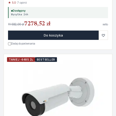
★ 5.0
· 7 opinii
Dostępny
Wysyłka 24h
7278,52 zł
11 932,00 zł
netto
♡
Do koszyka
Dodaj do porównania
TANIEJ -6485 ZŁ
BESTSELLER