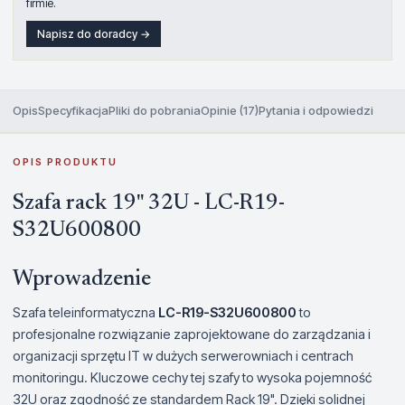
firmie.
Napisz do doradcy →
Opis
Specyfikacja
Pliki do pobrania
Opinie (17)
Pytania i odpowiedzi
OPIS PRODUKTU
Szafa rack 19" 32U - LC-R19-
S32U600800
Wprowadzenie
Szafa teleinformatyczna
LC-R19-S32U600800
to
profesjonalne rozwiązanie zaprojektowane do zarządzania i
organizacji sprzętu IT w dużych serwerowniach i centrach
monitoringu. Kluczowe cechy tej szafy to wysoka pojemność
32U oraz zgodność ze standardem Rack 19". Dzięki solidnej