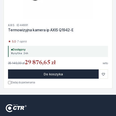
AXIS · ID 44991
Termowizyjna kamera ip AXIS Q1942-E
★ 5.0
· 7 opinii
Dostępny
Wysyłka 24h
29 876,65 zł
35 149,00 zł
netto
♡
Do koszyka
Dodaj do porównania