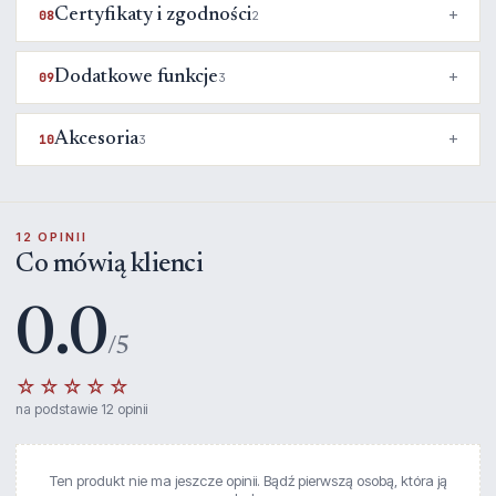
Certyfikaty i zgodności
08
2
Dodatkowe funkcje
09
3
Akcesoria
10
3
12 OPINII
Co mówią klienci
0.0
/5
☆☆☆☆☆
na podstawie 12 opinii
Ten produkt nie ma jeszcze opinii. Bądź pierwszą osobą, która ją