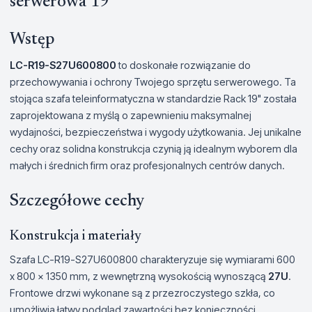
serwerowa 19"
Wstęp
LC-R19-S27U600800
to doskonałe rozwiązanie do
przechowywania i ochrony Twojego sprzętu serwerowego. Ta
stojąca szafa teleinformatyczna w standardzie Rack 19" została
zaprojektowana z myślą o zapewnieniu maksymalnej
wydajności, bezpieczeństwa i wygody użytkowania. Jej unikalne
cechy oraz solidna konstrukcja czynią ją idealnym wyborem dla
małych i średnich firm oraz profesjonalnych centrów danych.
Szczegółowe cechy
Konstrukcja i materiały
Szafa LC-R19-S27U600800 charakteryzuje się wymiarami 600
x 800 x 1350 mm, z wewnętrzną wysokością wynoszącą
27U
.
Frontowe drzwi wykonane są z przezroczystego szkła, co
umożliwia łatwy podgląd zawartości bez konieczności