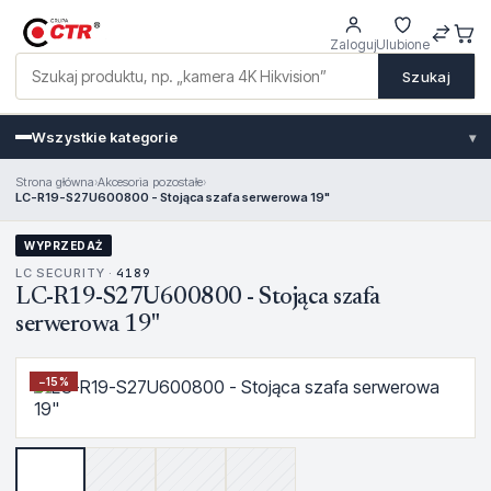
Zaloguj
Ulubione
Szukaj
Wszystkie kategorie
▾
Strona główna
›
Akcesoria pozostałe
›
LC-R19-S27U600800 - Stojąca szafa serwerowa 19"
WYPRZEDAŻ
LC SECURITY ·
4189
LC-R19-S27U600800 - Stojąca szafa
serwerowa 19"
−
15
%