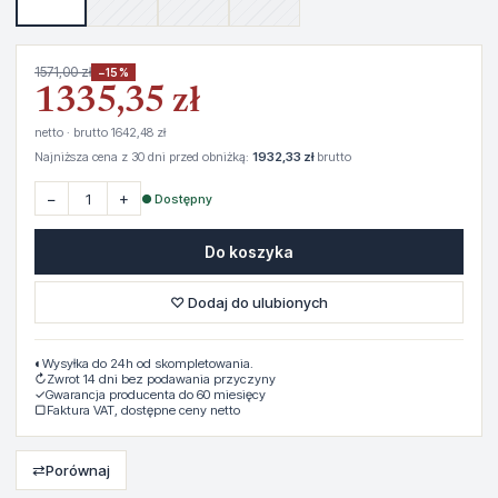
1571,00 zł
−15%
1335,35 zł
netto · brutto 1642,48 zł
Najniższa cena z 30 dni przed obniżką:
1932,33 zł
brutto
−
+
● Dostępny
Do koszyka
♡ Dodaj do ulubionych
◐
Wysyłka do 24h od skompletowania.
↻
Zwrot 14 dni bez podawania przyczyny
✓
Gwarancja producenta do 60 miesięcy
▢
Faktura VAT, dostępne ceny netto
⇄
Porównaj