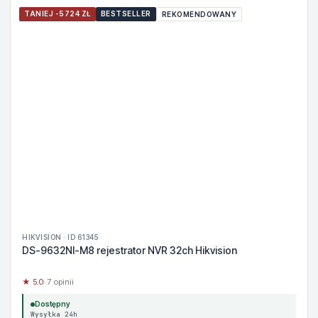
TANIEJ -5724 ZŁ
BESTSELLER
REKOMENDOWANY
HIKVISION · ID 61345
DS-9632NI-M8 rejestrator NVR 32ch Hikvision
★ 5.0
· 7 opinii
Dostępny
Wysyłka 24h