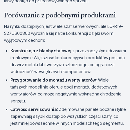
łatwy dostęp do przechowywanego sprzętu.
Porównanie z podobnymi produktami
Na rynku dostępnych jest wiele szaf serwerowych, ale LC-R19-
S27U600800 wyróżnia się na tle konkurencji dzięki swoim
wyjątkowym cechom:
Konstrukcja z blachy stalowej
z przezroczystymi drzwiami
frontowymi: Większość konkurencyjnych produktów posiada
drzwi z metalu lub tworzywa sztucznego, co ogranicza
widoczność wewnętrznych komponentów.
Przygotowanie do montażu wentylatorów
: Wiele
tańszych modeli nie oferuje opcji montażu dodatkowych
wentylatorów, co może negatywnie wpłynąć na chłodzenie
sprzętu.
Łatwość serwisowania
: Zdejmowane panele boczne i tylne
zapewniają szybki dostęp do wszystkich części szafy, co
jest mniej powszechne w innych modelach tego segmentu.