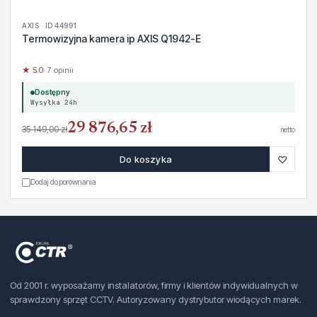
AXIS · ID 44991
Termowizyjna kamera ip AXIS Q1942-E
★ 5.0
· 7 opinii
Dostępny
Wysyłka 24h
29 876,65 zł
35 149,00 zł
netto
♡
Do koszyka
Dodaj do porównania
Od 2001 r. wyposażamy instalatorów, firmy i klientów indywidualnych w
sprawdzony sprzęt CCTV. Autoryzowany dystrybutor wiodących marek.