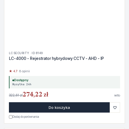
LC SECURITY · ID 8149
LC-4000 - Rejestrator hybrydowy CCTV - AHD - IP
★ 4.7
· 8 opinii
Dostępny
Wysyłka 24h
274,22 zł
322,61 zł
netto
♡
Do koszyka
Dodaj do porównania