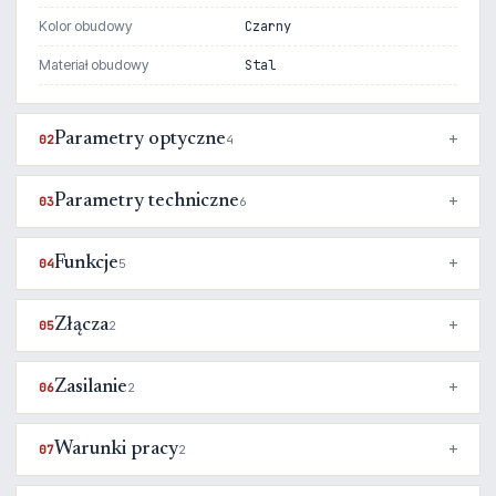
Kolor obudowy
Czarny
Materiał obudowy
Stal
Parametry optyczne
02
4
Parametry techniczne
03
6
Funkcje
04
5
Złącza
05
2
Zasilanie
06
2
Warunki pracy
07
2