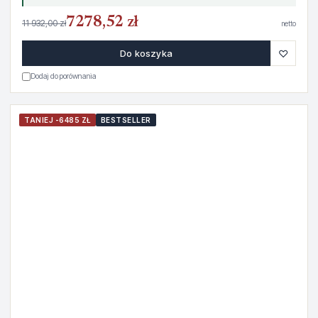
7278,52 zł
11 932,00 zł
netto
♡
Do koszyka
Dodaj do porównania
TANIEJ -6485 ZŁ
BESTSELLER