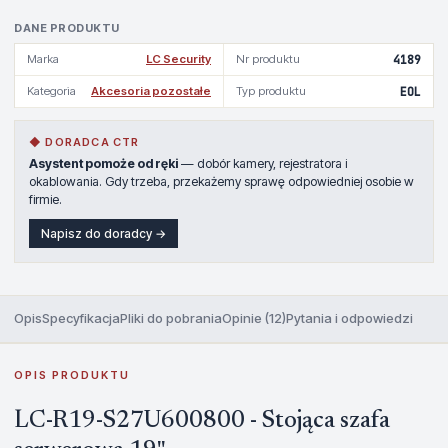
DANE PRODUKTU
Marka
LC Security
Nr produktu
4189
Kategoria
Akcesoria pozostałe
Typ produktu
EOL
◆ DORADCA CTR
Asystent pomoże od ręki
— dobór kamery, rejestratora i
okablowania. Gdy trzeba, przekażemy sprawę odpowiedniej osobie w
firmie.
Napisz do doradcy →
Opis
Specyfikacja
Pliki do pobrania
Opinie (12)
Pytania i odpowiedzi
OPIS PRODUKTU
LC-R19-S27U600800 - Stojąca szafa