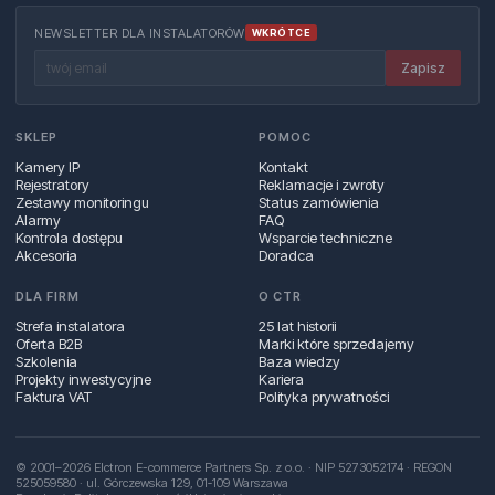
NEWSLETTER DLA INSTALATORÓW
WKRÓTCE
Zapisz
SKLEP
POMOC
Kamery IP
Kontakt
Rejestratory
Reklamacje i zwroty
Zestawy monitoringu
Status zamówienia
Alarmy
FAQ
Kontrola dostępu
Wsparcie techniczne
Akcesoria
Doradca
DLA FIRM
O CTR
Strefa instalatora
25 lat historii
Oferta B2B
Marki które sprzedajemy
Szkolenia
Baza wiedzy
Projekty inwestycyjne
Kariera
Faktura VAT
Polityka prywatności
© 2001–2026 Elctron E-commerce Partners Sp. z o.o. · NIP 5273052174 · REGON
525059580 · ul. Górczewska 129, 01‑109 Warszawa