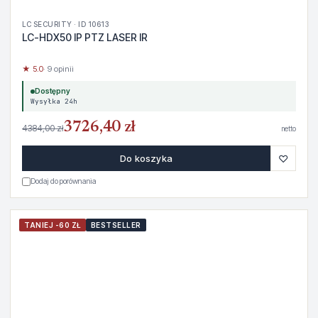
LC SECURITY · ID 10613
LC-HDX50 IP PTZ LASER IR
★ 5.0
· 9 opinii
Dostępny
Wysyłka 24h
3726,40 zł
4384,00 zł
netto
♡
Do koszyka
Dodaj do porównania
TANIEJ -60 ZŁ
BESTSELLER