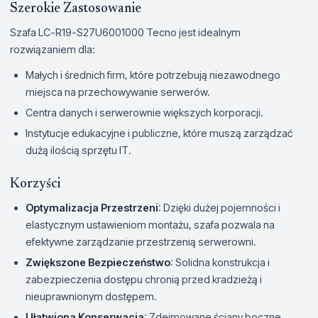
Szerokie Zastosowanie
Szafa LC-R19-S27U6001000 Tecno jest idealnym
rozwiązaniem dla:
Małych i średnich firm, które potrzebują niezawodnego
miejsca na przechowywanie serwerów.
Centra danych i serwerownie większych korporacji.
Instytucje edukacyjne i publiczne, które muszą zarządzać
dużą ilością sprzętu IT.
Korzyści
Optymalizacja Przestrzeni
: Dzięki dużej pojemności i
elastycznym ustawieniom montażu, szafa pozwala na
efektywne zarządzanie przestrzenią serwerowni.
Zwiększone Bezpieczeństwo
: Solidna konstrukcja i
zabezpieczenia dostępu chronią przed kradzieżą i
nieuprawnionym dostępem.
Ułatwiona Konserwacja
: Zdejmowane ściany boczne