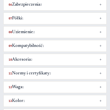
Zabezpieczenia
06
3
Półki
07
1
Uziemienie
08
2
Kompatybilność
09
1
Akcesoria
10
2
Normy i certyfikaty
11
2
Waga
12
1
Kolor
13
1