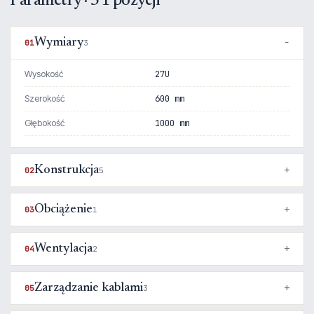
Parametry · 31 pozycji
Wymiary
01
3
Wysokość
27U
Szerokość
600 mm
Głębokość
1000 mm
Konstrukcja
02
5
Obciążenie
03
1
Wentylacja
04
2
Zarządzanie kablami
05
3