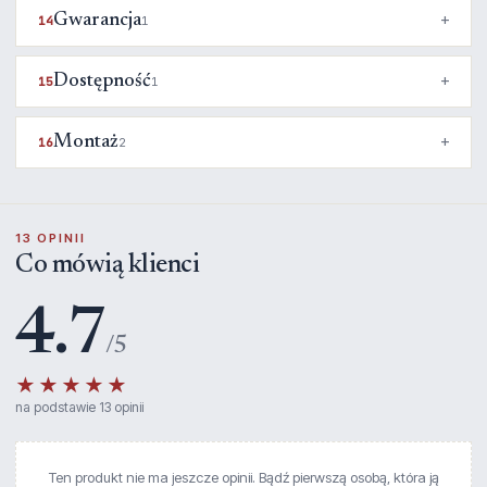
Gwarancja
14
1
Dostępność
15
1
Montaż
16
2
13 OPINII
Co mówią klienci
4.7
/5
★★★★★
na podstawie 13 opinii
Ten produkt nie ma jeszcze opinii. Bądź pierwszą osobą, która ją