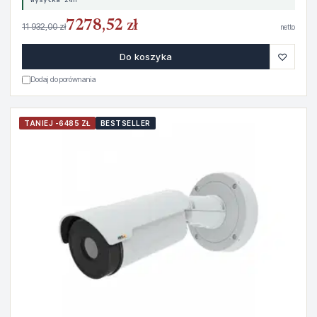
7278,52 zł
11 932,00 zł
netto
♡
Do koszyka
Dodaj do porównania
TANIEJ -6485 ZŁ
BESTSELLER