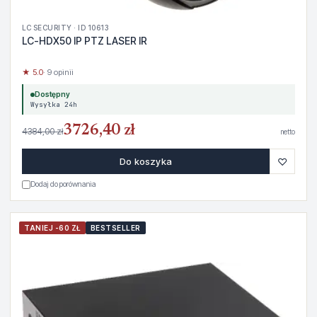
LC SECURITY · ID 10613
LC-HDX50 IP PTZ LASER IR
★ 5.0
· 9 opinii
Dostępny
Wysyłka 24h
3726,40 zł
4384,00 zł
netto
♡
Do koszyka
Dodaj do porównania
TANIEJ -60 ZŁ
BESTSELLER