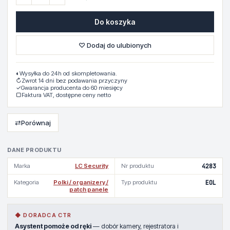
Do koszyka
♡ Dodaj do ulubionych
◐
Wysyłka do 24h od skompletowania.
↻
Zwrot 14 dni bez podawania przyczyny
✓
Gwarancja producenta do 60 miesięcy
▢
Faktura VAT, dostępne ceny netto
⇄
Porównaj
DANE PRODUKTU
Marka
LC Security
Nr produktu
4283
Kategoria
Polki / organizery /
Typ produktu
EOL
patch panele
◆ DORADCA CTR
Asystent pomoże od ręki
— dobór kamery, rejestratora i