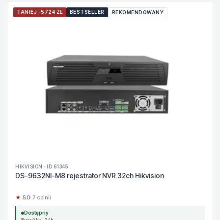
TANIEJ -5724 ZŁ
BESTSELLER
REKOMENDOWANY
HIKVISION · ID 61345
DS-9632NI-M8 rejestrator NVR 32ch Hikvision
★ 5.0
· 7 opinii
Dostępny
Wysyłka 24h