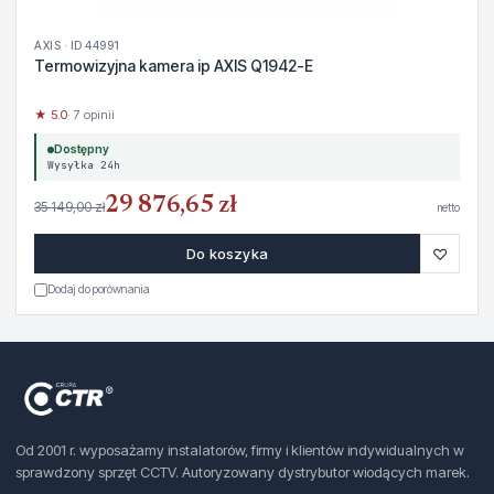
AXIS · ID 44991
Termowizyjna kamera ip AXIS Q1942-E
★ 5.0
· 7 opinii
Dostępny
Wysyłka 24h
29 876,65 zł
35 149,00 zł
netto
♡
Do koszyka
Dodaj do porównania
Od 2001 r. wyposażamy instalatorów, firmy i klientów indywidualnych w
sprawdzony sprzęt CCTV. Autoryzowany dystrybutor wiodących marek.