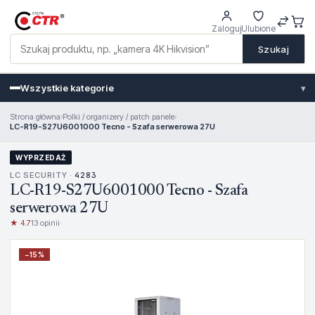
Zaloguj
Ulubione
Szukaj
Wszystkie kategorie
▾
Strona główna
›
Polki / organizery / patch panele
›
LC-R19-S27U6001000 Tecno - Szafa serwerowa 27U
WYPRZEDAŻ
LC SECURITY ·
4283
LC-R19-S27U6001000 Tecno - Szafa
serwerowa 27U
★ 4.7
13 opinii
·
−
15
%