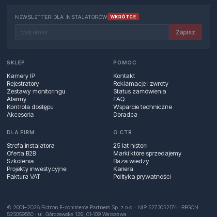
NEWSLETTER DLA INSTALATORÓW
WKRÓTCE
Zapisz
SKLEP
POMOC
Kamery IP
Kontakt
Rejestratory
Reklamacje i zwroty
Zestawy monitoringu
Status zamówienia
Alarmy
FAQ
Kontrola dostępu
Wsparcie techniczne
Akcesoria
Doradca
DLA FIRM
O CTR
Strefa instalatora
25 lat historii
Oferta B2B
Marki które sprzedajemy
Szkolenia
Baza wiedzy
Projekty inwestycyjne
Kariera
Faktura VAT
Polityka prywatności
© 2001–2026 Elctron E-commerce Partners Sp. z o.o. · NIP 5273052174 · REGON
525059580 · ul. Górczewska 129, 01‑109 Warszawa