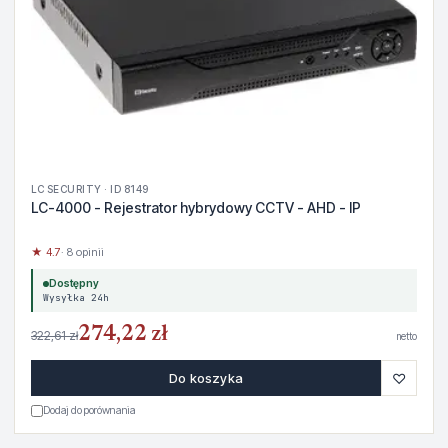
LC SECURITY · ID 8149
LC-4000 - Rejestrator hybrydowy CCTV - AHD - IP
★ 4.7
· 8 opinii
Dostępny
Wysyłka 24h
274,22 zł
322,61 zł
netto
♡
Do koszyka
Dodaj do porównania