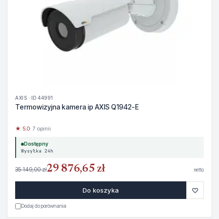
AXIS · ID 44991
Termowizyjna kamera ip AXIS Q1942-E
★ 5.0
· 7 opinii
Dostępny
Wysyłka 24h
29 876,65 zł
35 149,00 zł
netto
♡
Do koszyka
Dodaj do porównania