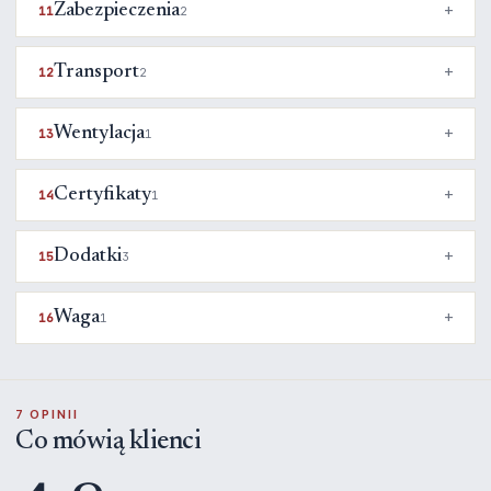
Zabezpieczenia
11
2
Transport
12
2
Wentylacja
13
1
Certyfikaty
14
1
Dodatki
15
3
Waga
16
1
7 OPINII
Co mówią klienci