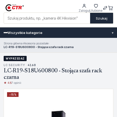
Zaloguj
Ulubione
Szukaj
Wszystkie kategorie
▾
Strona główna
›
Akcesoria pozostałe
›
LC-R19-S18U600800 - Stojąca szafa rack czarna
WYPRZEDAŻ
LC SECURITY ·
4160
LC-R19-S18U600800 - Stojąca szafa rack
czarna
★ 4.8
7 opinii
·
−
15
%