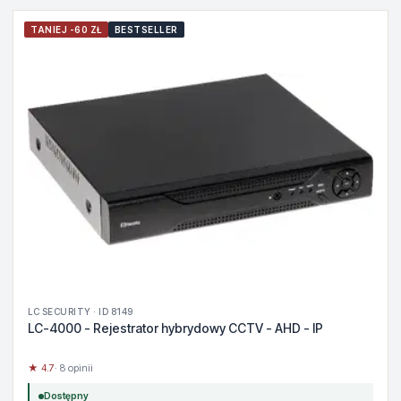
TANIEJ -60 ZŁ
BESTSELLER
LC SECURITY · ID 8149
LC-4000 - Rejestrator hybrydowy CCTV - AHD - IP
★ 4.7
· 8 opinii
Dostępny