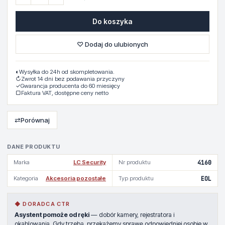
Do koszyka
♡ Dodaj do ulubionych
◐
Wysyłka do 24h od skompletowania.
↻
Zwrot 14 dni bez podawania przyczyny
✓
Gwarancja producenta do 60 miesięcy
▢
Faktura VAT, dostępne ceny netto
⇄
Porównaj
DANE PRODUKTU
Marka
LC Security
Nr produktu
4160
Kategoria
Akcesoria pozostałe
Typ produktu
EOL
◆ DORADCA CTR
Asystent pomoże od ręki
— dobór kamery, rejestratora i
okablowania. Gdy trzeba, przekażemy sprawę odpowiedniej osobie w