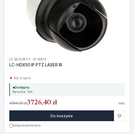
LC SECURITY · ID 10613
LC-HDX50 IP PTZ LASER IR
★ 5.0
· 9 opinii
Dostępny
Wysyłka 24h
3726,40 zł
4384,00 zł
netto
♡
Do koszyka
Dodaj do porównania