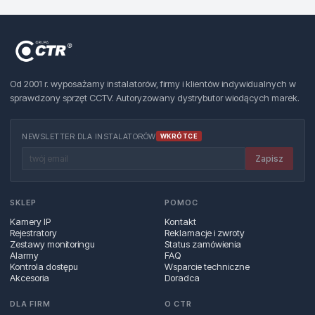
Od 2001 r. wyposażamy instalatorów, firmy i klientów indywidualnych w
sprawdzony sprzęt CCTV. Autoryzowany dystrybutor wiodących marek.
NEWSLETTER DLA INSTALATORÓW
WKRÓTCE
Zapisz
SKLEP
POMOC
Kamery IP
Kontakt
Rejestratory
Reklamacje i zwroty
Zestawy monitoringu
Status zamówienia
Alarmy
FAQ
Kontrola dostępu
Wsparcie techniczne
Akcesoria
Doradca
DLA FIRM
O CTR