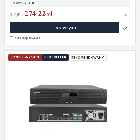
Wysyłka 24h
274,22 zł
322,61 zł
netto
♡
Do koszyka
Dodaj do porównania
TANIEJ -5724 ZŁ
BESTSELLER
REKOMENDOWANY