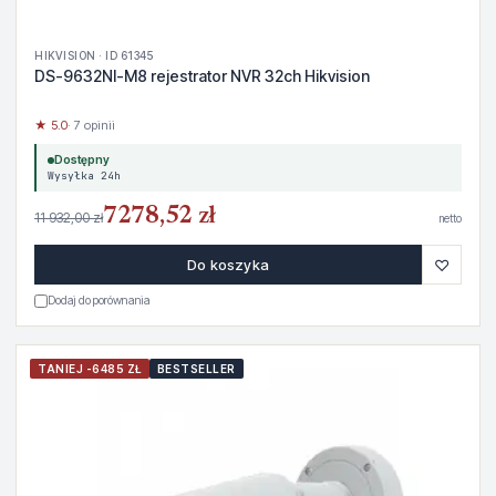
HIKVISION · ID 61345
DS-9632NI-M8 rejestrator NVR 32ch Hikvision
★ 5.0
· 7 opinii
Dostępny
Wysyłka 24h
7278,52 zł
11 932,00 zł
netto
♡
Do koszyka
Dodaj do porównania
TANIEJ -6485 ZŁ
BESTSELLER