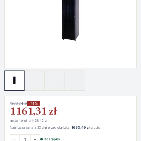
1366,24 zł
−15%
1161,31 zł
netto · brutto 1428,42 zł
Najniższa cena z 30 dni przed obniżką:
1680,49 zł
brutto
−
+
● Dostępny