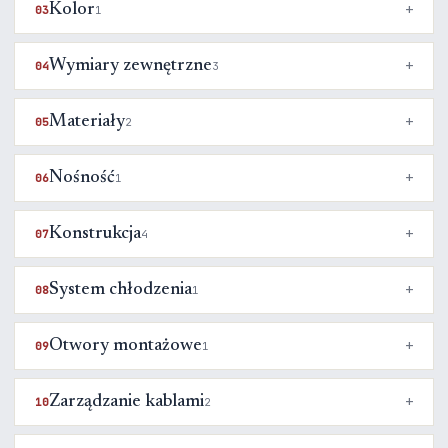
Kolor
03
1
Wymiary zewnętrzne
04
3
Materiały
05
2
Nośność
06
1
Konstrukcja
07
4
System chłodzenia
08
1
Otwory montażowe
09
1
Zarządzanie kablami
10
2