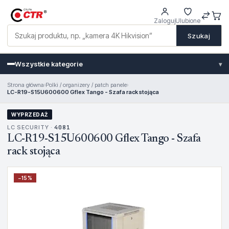
Zaloguj
Ulubione
Szukaj
Wszystkie kategorie
▾
Strona główna
›
Polki / organizery / patch panele
›
LC-R19-S15U600600 Gflex Tango - Szafa rack stojąca
WYPRZEDAŻ
LC SECURITY ·
4081
LC-R19-S15U600600 Gflex Tango - Szafa
rack stojąca
−
15
%