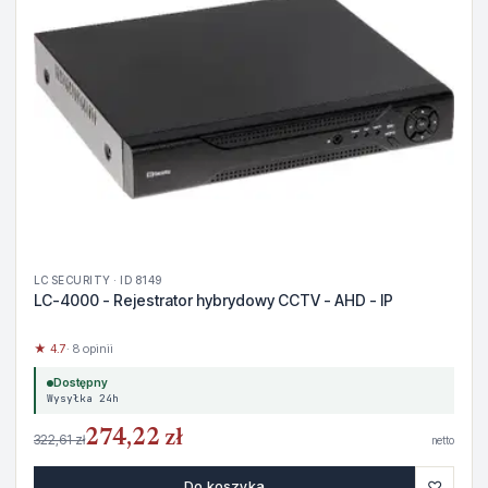
LC SECURITY · ID 8149
LC-4000 - Rejestrator hybrydowy CCTV - AHD - IP
★ 4.7
· 8 opinii
Dostępny
Wysyłka 24h
274,22 zł
322,61 zł
netto
♡
Do koszyka