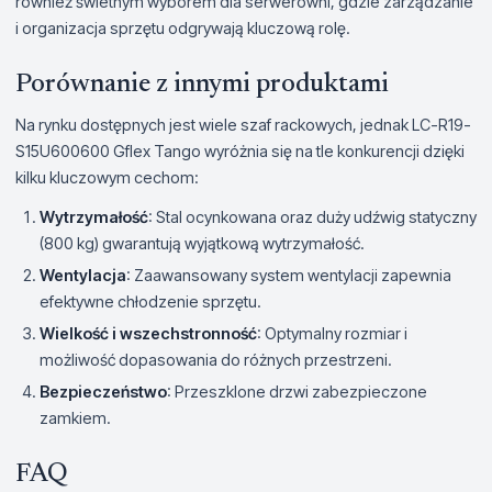
również świetnym wyborem dla serwerowni, gdzie zarządzanie
i organizacja sprzętu odgrywają kluczową rolę.
Porównanie z innymi produktami
Na rynku dostępnych jest wiele szaf rackowych, jednak LC-R19-
S15U600600 Gflex Tango wyróżnia się na tle konkurencji dzięki
kilku kluczowym cechom:
Wytrzymałość
: Stal ocynkowana oraz duży udźwig statyczny
(800 kg) gwarantują wyjątkową wytrzymałość.
Wentylacja
: Zaawansowany system wentylacji zapewnia
efektywne chłodzenie sprzętu.
Wielkość i wszechstronność
: Optymalny rozmiar i
możliwość dopasowania do różnych przestrzeni.
Bezpieczeństwo
: Przeszklone drzwi zabezpieczone
zamkiem.
FAQ