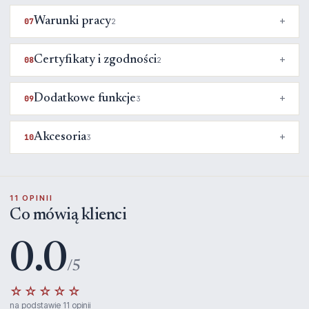
Warunki pracy
07
2
Certyfikaty i zgodności
08
2
Dodatkowe funkcje
09
3
Akcesoria
10
3
11 OPINII
Co mówią klienci
0.0
/5
☆☆☆☆☆
na podstawie 11 opinii