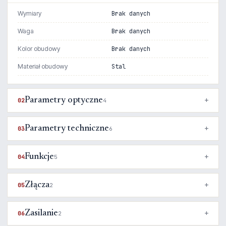
Wymiary
Brak danych
Waga
Brak danych
Kolor obudowy
Brak danych
Materiał obudowy
Stal
Parametry optyczne
02
4
Parametry techniczne
03
6
Funkcje
04
5
Złącza
05
2
Zasilanie
06
2