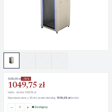
1235,00 zł
−15%
1049,75 zł
netto · brutto 1291,19 zł
Najniższa cena z 30 dni przed obniżką:
1519,05 zł
brutto
−
+
● Dostępny