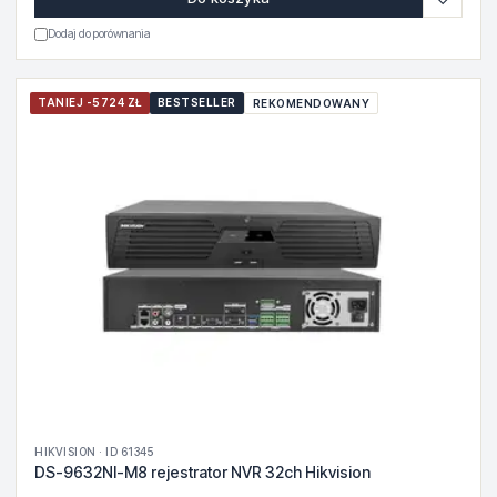
Dodaj do porównania
TANIEJ -5724 ZŁ
BESTSELLER
REKOMENDOWANY
HIKVISION · ID 61345
DS-9632NI-M8 rejestrator NVR 32ch Hikvision