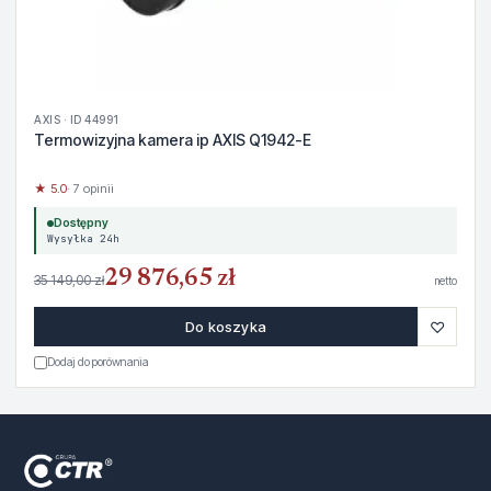
AXIS · ID 44991
Termowizyjna kamera ip AXIS Q1942-E
★ 5.0
· 7 opinii
Dostępny
Wysyłka 24h
29 876,65 zł
35 149,00 zł
netto
♡
Do koszyka
Dodaj do porównania