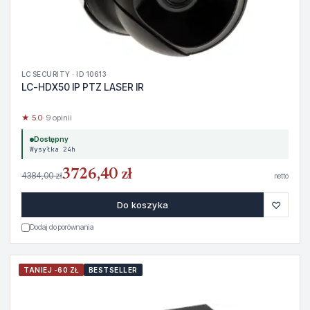
LC SECURITY · ID 10613
LC-HDX50 IP PTZ LASER IR
★ 5.0
· 9 opinii
Dostępny
Wysyłka 24h
3726,40 zł
4384,00 zł
netto
♡
Do koszyka
Dodaj do porównania
TANIEJ -60 ZŁ
BESTSELLER