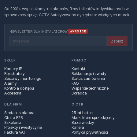
Od 2001 r. wyposażamy instalatorów, firmy i klientów indywidualnych w
sprawdzony sprzęt CCTV. Autoryzowany dystrybutor wiodących marek.
NEWSLETTER DLA INSTALATORÓW
WKRÓTCE
Zapisz
SKLEP
POMOC
Kamery IP
Kontakt
Rejestratory
Reklamacje i zwroty
Zestawy monitoringu
Status zamówienia
Alarmy
FAQ
Kontrola dostępu
Wsparcie techniczne
Akcesoria
Doradca
DLA FIRM
O CTR
Strefa instalatora
25 lat historii
Oferta B2B
Marki które sprzedajemy
Szkolenia
Baza wiedzy
Projekty inwestycyjne
Kariera
Faktura VAT
Polityka prywatności