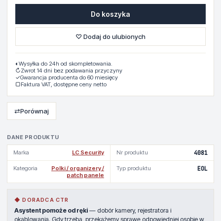
Do koszyka
♡ Dodaj do ulubionych
◐
Wysyłka do 24h od skompletowania.
↻
Zwrot 14 dni bez podawania przyczyny
✓
Gwarancja producenta do 60 miesięcy
▢
Faktura VAT, dostępne ceny netto
⇄
Porównaj
DANE PRODUKTU
Marka
LC Security
Nr produktu
4081
Kategoria
Polki / organizery /
Typ produktu
EOL
patch panele
◆ DORADCA CTR
Asystent pomoże od ręki
— dobór kamery, rejestratora i
okablowania. Gdy trzeba, przekażemy sprawę odpowiedniej osobie w