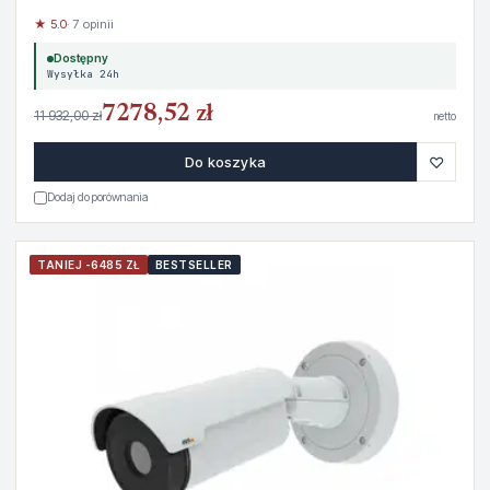
★ 5.0
· 7 opinii
Dostępny
Wysyłka 24h
7278,52 zł
11 932,00 zł
netto
♡
Do koszyka
Dodaj do porównania
TANIEJ -6485 ZŁ
BESTSELLER