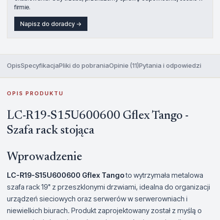
firmie.
Napisz do doradcy →
Opis
Specyfikacja
Pliki do pobrania
Opinie (11)
Pytania i odpowiedzi
OPIS PRODUKTU
LC-R19-S15U600600 Gflex Tango -
Szafa rack stojąca
Wprowadzenie
LC-R19-S15U600600 Gflex Tango
to wytrzymała metalowa
szafa rack 19" z przeszklonymi drzwiami, idealna do organizacji
urządzeń sieciowych oraz serwerów w serwerowniach i
niewielkich biurach. Produkt zaprojektowany został z myślą o