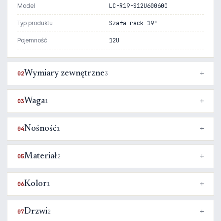
Model
LC-R19-S12U600600
Typ produktu
Szafa rack 19"
Pojemność
12U
Wymiary zewnętrzne
02
3
Waga
03
1
Nośność
04
1
Materiał
05
2
Kolor
06
1
Drzwi
07
2