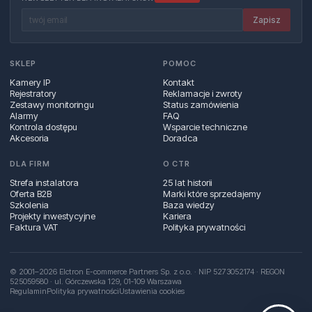
Zapisz
SKLEP
POMOC
Kamery IP
Kontakt
Rejestratory
Reklamacje i zwroty
Zestawy monitoringu
Status zamówienia
Alarmy
FAQ
Kontrola dostępu
Wsparcie techniczne
Akcesoria
Doradca
DLA FIRM
O CTR
Strefa instalatora
25 lat historii
Oferta B2B
Marki które sprzedajemy
Szkolenia
Baza wiedzy
Projekty inwestycyjne
Kariera
Faktura VAT
Polityka prywatności
© 2001–2026 Elctron E-commerce Partners Sp. z o.o. · NIP 5273052174 · REGON
525059580 · ul. Górczewska 129, 01‑109 Warszawa
Regulamin
Polityka prywatności
Ustawienia cookies