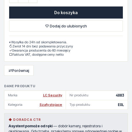
Do koszyka
♡ Dodaj do ulubionych
◐
Wysyłka do 24h od skompletowania.
↻
Zwrot 14 dni bez podawania przyczyny
✓
Gwarancja producenta do 60 miesięcy
▢
Faktura VAT, dostępne ceny netto
⇄
Porównaj
DANE PRODUKTU
Marka
LC Security
Nr produktu
4083
Kategoria
Szafy stojace
Typ produktu
EOL
◆ DORADCA CTR
Asystent pomoże od ręki
— dobór kamery, rejestratora i
okablowania. Gdy trzeba, przekażemy sprawę odpowiedniej osobie w