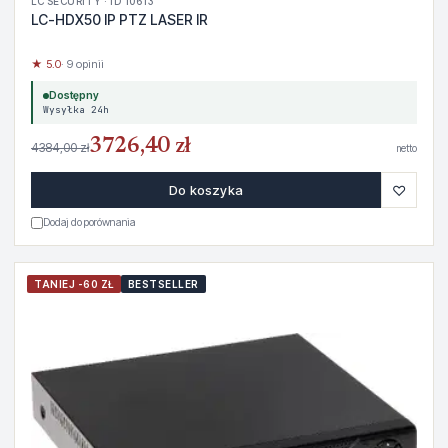
LC SECURITY · ID 10613
LC-HDX50 IP PTZ LASER IR
★ 5.0
· 9 opinii
Dostępny
Wysyłka 24h
3726,40 zł
4384,00 zł
netto
♡
Do koszyka
Dodaj do porównania
TANIEJ -60 ZŁ
BESTSELLER