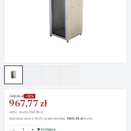
1138,55 zł
−15%
967,77 zł
netto · brutto 1190,36 zł
Najniższa cena z 30 dni przed obniżką:
1400,42 zł
brutto
−
+
● Dostępny