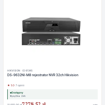
HIKVISION · ID 61345
DS-9632NI-M8 rejestrator NVR 32ch Hikvision
★ 5.0
· 7 opinii
Dostępny
Wysyłka 24h
7278,52 zł
11 932,00 zł