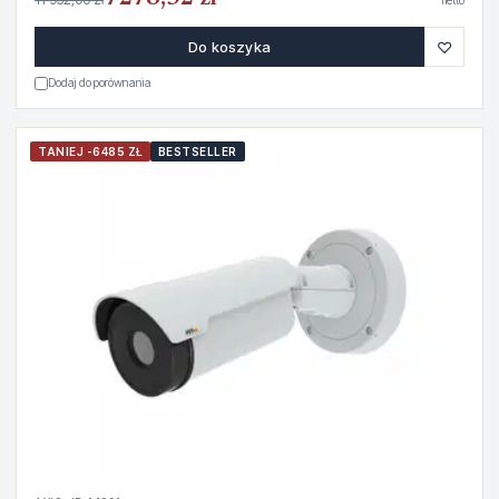
netto
♡
Do koszyka
Dodaj do porównania
TANIEJ -6485 ZŁ
BESTSELLER