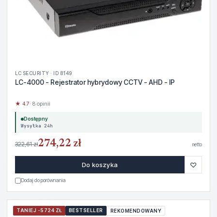
LC SECURITY · ID 8149
LC-4000 - Rejestrator hybrydowy CCTV - AHD - IP
★ 4.7
· 8 opinii
Dostępny
Wysyłka 24h
274,22 zł
322,61 zł
netto
♡
Do koszyka
Dodaj do porównania
TANIEJ -5724 ZŁ
BESTSELLER
REKOMENDOWANY