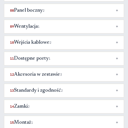
Panel boczny
08
2
Wentylacja
09
1
Wejścia kablowe
10
2
Dostępne porty
11
1
Akcesoria w zestawie
12
3
Standardy i zgodność
13
2
Zamki
14
2
Montaż
15
1