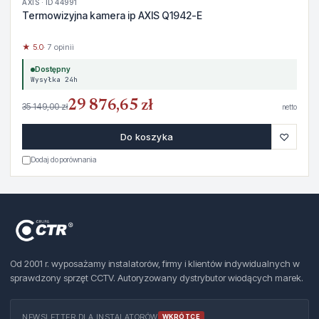
AXIS · ID 44991
Termowizyjna kamera ip AXIS Q1942-E
★ 5.0
· 7 opinii
Dostępny
Wysyłka 24h
29 876,65 zł
35 149,00 zł
netto
♡
Do koszyka
Dodaj do porównania
Od 2001 r. wyposażamy instalatorów, firmy i klientów indywidualnych w
sprawdzony sprzęt CCTV. Autoryzowany dystrybutor wiodących marek.
NEWSLETTER DLA INSTALATORÓW
WKRÓTCE