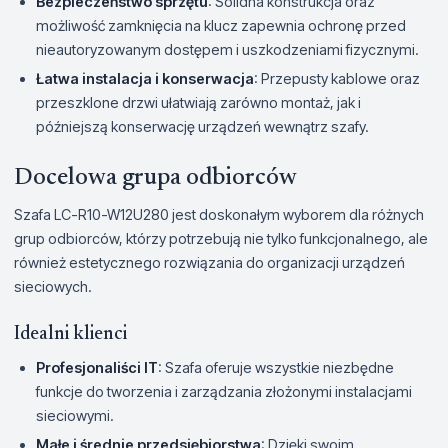
Bezpieczeństwo sprzętu
: Solidna konstrukcja oraz
możliwość zamknięcia na klucz zapewnia ochronę przed
nieautoryzowanym dostępem i uszkodzeniami fizycznymi.
Łatwa instalacja i konserwacja
: Przepusty kablowe oraz
przeszklone drzwi ułatwiają zarówno montaż, jak i
późniejszą konserwację urządzeń wewnątrz szafy.
Docelowa grupa odbiorców
Szafa LC-R10-W12U280 jest doskonałym wyborem dla różnych
grup odbiorców, którzy potrzebują nie tylko funkcjonalnego, ale
również estetycznego rozwiązania do organizacji urządzeń
sieciowych.
Idealni klienci
Profesjonaliści IT
: Szafa oferuje wszystkie niezbędne
funkcje do tworzenia i zarządzania złożonymi instalacjami
sieciowymi.
Małe i średnie przedsiębiorstwa
: Dzięki swoim