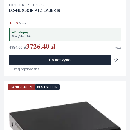
LC SECURITY · ID 10613
LC-HDX50 IP PTZ LASER IR
★ 5.0
· 9 opinii
Dostępny
Wysyłka 24h
3726,40 zł
4384,00 zł
netto
♡
Do koszyka
Dodaj do porównania
TANIEJ -60 ZŁ
BESTSELLER