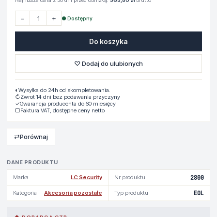
Najniższa cena z 30 dni przed obniżką:
565,80 zł
brutto
−
+
● Dostępny
Do koszyka
♡ Dodaj do ulubionych
◐
Wysyłka do 24h od skompletowania.
↻
Zwrot 14 dni bez podawania przyczyny
✓
Gwarancja producenta do 60 miesięcy
▢
Faktura VAT, dostępne ceny netto
⇄
Porównaj
DANE PRODUKTU
Marka
LC Security
Nr produktu
2800
Kategoria
Akcesoria pozostałe
Typ produktu
EOL