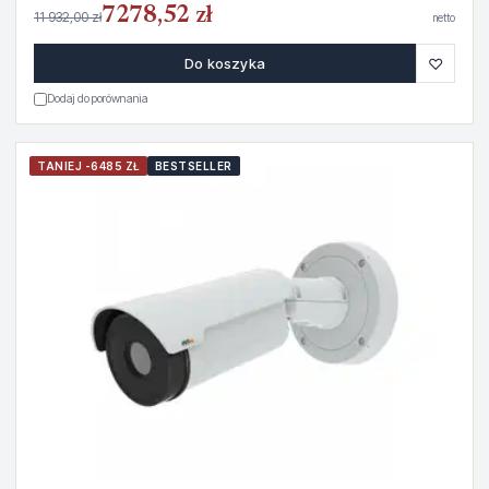
7278,52 zł
11 932,00 zł
netto
♡
Do koszyka
Dodaj do porównania
TANIEJ -6485 ZŁ
BESTSELLER