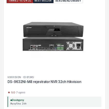
TANIEJ -5724 ZŁ
BESTSELLER
REKOMENDOWANY
HIKVISION · ID 61345
DS-9632NI-M8 rejestrator NVR 32ch Hikvision
★ 5.0
· 7 opinii
Dostępny
Wysyłka 24h