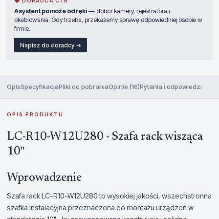
◆ DORADCA CTR
Asystent pomoże od ręki
— dobór kamery, rejestratora i
okablowania. Gdy trzeba, przekażemy sprawę odpowiedniej osobie w
firmie.
Napisz do doradcy →
Opis
Specyfikacja
Pliki do pobrania
Opinie (16)
Pytania i odpowiedzi
OPIS PRODUKTU
LC-R10-W12U280 - Szafa rack wisząca
10"
Wprowadzenie
Szafa rack LC-R10-W12U280 to wysokiej jakości, wszechstronna
szafka instalacyjna przeznaczona do montażu urządzeń w