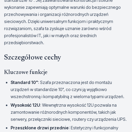
standardzie 10". Jej zaawansowana konstrukcja i solidne
wykonanie zapewniają optymalne warunki do bezpiecznego
przechowywania i organizacji różnorodnych urządzeń
sieciowych. Dzięki uniwersalnym funkcjom i praktycznym
rozwiązaniom, szafa ta zyskuje uznanie zarówno wśród
profesjonalistów IT, jak i w małych oraz średnich
przedsiębiorstwach.
Szczegółowe cechy
Kluczowe funkcje
Standard 10"
: Szafa przeznaczona jest do montażu
urządzeń w standardzie 10", co czyni ją wyjątkowo
wszechstronną i kompatybilną z wieloma typami urządzeń.
Wysokość 12U
: Wewnętrzna wysokość 12U pozwala na
zamontowanie różnorodnych komponentów, takich jak
serwery, przełączniki sieciowe, routery czy urządzenia UPS.
Przeszklone drzwi przednie
: Estetyczny i funkcjonalny