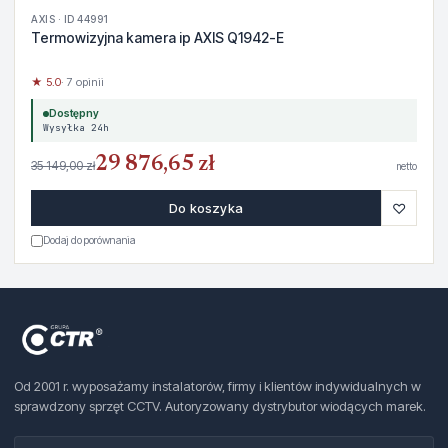
AXIS · ID 44991
Termowizyjna kamera ip AXIS Q1942-E
★ 5.0
· 7 opinii
Dostępny
Wysyłka 24h
29 876,65 zł
35 149,00 zł
netto
♡
Do koszyka
Dodaj do porównania
Od 2001 r. wyposażamy instalatorów, firmy i klientów indywidualnych w
sprawdzony sprzęt CCTV. Autoryzowany dystrybutor wiodących marek.