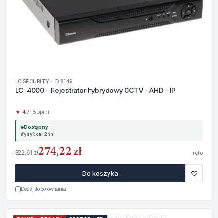
LC SECURITY · ID 8149
LC-4000 - Rejestrator hybrydowy CCTV - AHD - IP
★ 4.7
· 8 opinii
Dostępny
Wysyłka 24h
274,22 zł
322,61 zł
netto
♡
Do koszyka
Dodaj do porównania