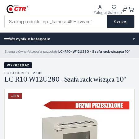
Zaloguj
Ulubione
Szukaj
Wszystkie kategorie
▾
Strona główna
›
Akcesoria pozostałe
›
LC-R10-W12U280 - Szafa rack wisząca 10"
WYPRZEDAŻ
LC SECURITY ·
2800
LC-R10-W12U280 - Szafa rack wisząca 10"
−
15
%