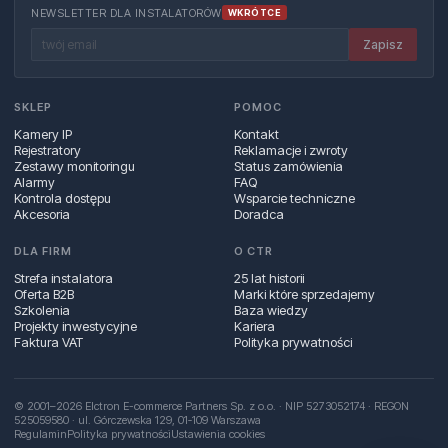
NEWSLETTER DLA INSTALATORÓW
WKRÓTCE
Zapisz
SKLEP
POMOC
Kamery IP
Kontakt
Rejestratory
Reklamacje i zwroty
Zestawy monitoringu
Status zamówienia
Alarmy
FAQ
Kontrola dostępu
Wsparcie techniczne
Akcesoria
Doradca
DLA FIRM
O CTR
Strefa instalatora
25 lat historii
Oferta B2B
Marki które sprzedajemy
Szkolenia
Baza wiedzy
Projekty inwestycyjne
Kariera
Faktura VAT
Polityka prywatności
© 2001–2026 Elctron E-commerce Partners Sp. z o.o. · NIP 5273052174 · REGON
525059580 · ul. Górczewska 129, 01‑109 Warszawa
Regulamin
Polityka prywatności
Ustawienia cookies