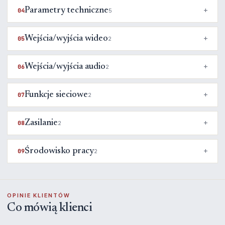
Parametry techniczne
04
5
Wejścia/wyjścia wideo
05
2
Wejścia/wyjścia audio
06
2
Funkcje sieciowe
07
2
Zasilanie
08
2
Środowisko pracy
09
2
OPINIE KLIENTÓW
Co mówią klienci