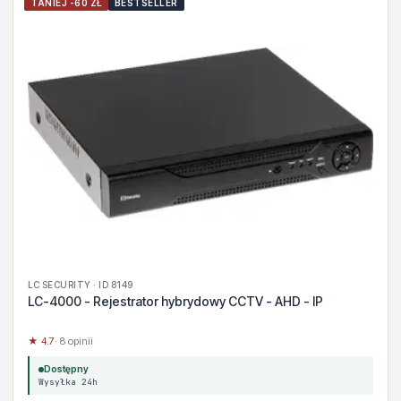
TANIEJ -60 ZŁ
BESTSELLER
LC SECURITY · ID 8149
LC-4000 - Rejestrator hybrydowy CCTV - AHD - IP
★ 4.7
· 8 opinii
Dostępny
Wysyłka 24h