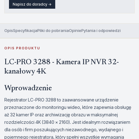
Napisz do doradcy →
Opis
Specyfikacja
Pliki do pobrania
Opinie
Pytania i odpowiedzi
OPIS PRODUKTU
LC-PRO 3288 - Kamera IP NVR 32-
kanałowy 4K
Wprowadzenie
Rejestrator LC-PRO 3288 to zaawansowane urządzenie
przeznaczone do monitoringu wideo, które zapewnia obsługę
aż 32 kamer IP oraz archiwizację obrazu w maksymalnej
rozdzielczości 4K (3840 x 2160). Jest idealnym rozwiązaniem
dla osób i firm poszukujących niezawodnego, wydajnego i
pojemnego rejestratora, który spełni wszystkie wymagania