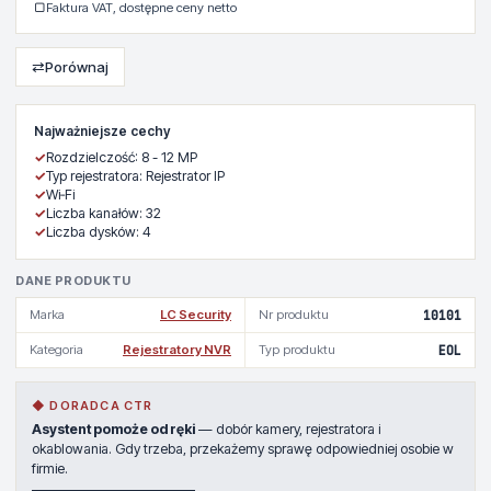
▢
Faktura VAT, dostępne ceny netto
⇄
Porównaj
Najważniejsze cechy
✓
Rozdzielczość: 8 - 12 MP
✓
Typ rejestratora: Rejestrator IP
✓
Wi‑Fi
✓
Liczba kanałów: 32
✓
Liczba dysków: 4
DANE PRODUKTU
Marka
LC Security
Nr produktu
10101
Kategoria
Rejestratory NVR
Typ produktu
EOL
◆ DORADCA CTR
Asystent pomoże od ręki
— dobór kamery, rejestratora i
okablowania. Gdy trzeba, przekażemy sprawę odpowiedniej osobie w
firmie.