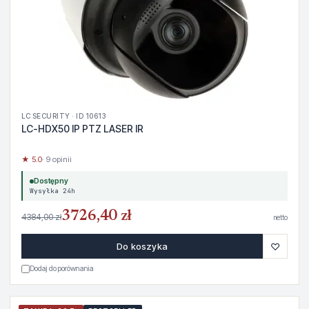
LC SECURITY · ID 10613
LC-HDX50 IP PTZ LASER IR
★ 5.0
· 9 opinii
Dostępny
Wysyłka 24h
3726,40 zł
4384,00 zł
netto
♡
Do koszyka
Dodaj do porównania