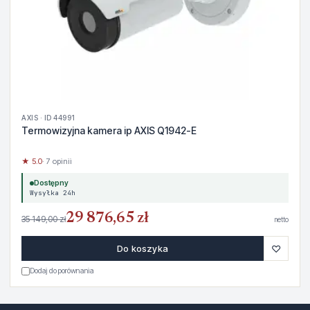
AXIS · ID 44991
Termowizyjna kamera ip AXIS Q1942-E
★ 5.0
· 7 opinii
Dostępny
Wysyłka 24h
29 876,65 zł
35 149,00 zł
netto
♡
Do koszyka
Dodaj do porównania