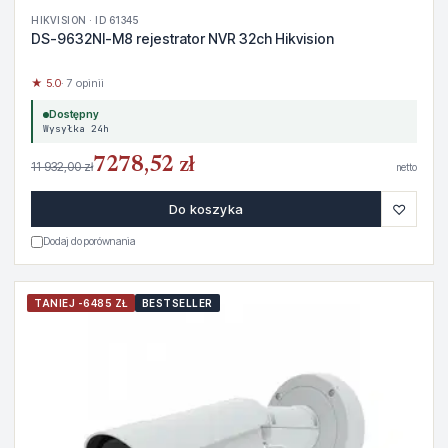
HIKVISION · ID 61345
DS-9632NI-M8 rejestrator NVR 32ch Hikvision
★ 5.0
· 7 opinii
Dostępny
Wysyłka 24h
7278,52 zł
11 932,00 zł
netto
♡
Do koszyka
Dodaj do porównania
TANIEJ -6485 ZŁ
BESTSELLER