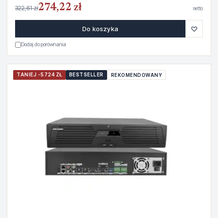
274,22 zł
322,61 zł
netto
♡
Do koszyka
Dodaj do porównania
TANIEJ -5724 ZŁ
BESTSELLER
REKOMENDOWANY