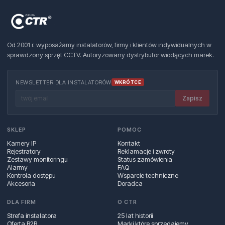
Od 2001 r. wyposażamy instalatorów, firmy i klientów indywidualnych w
sprawdzony sprzęt CCTV. Autoryzowany dystrybutor wiodących marek.
NEWSLETTER DLA INSTALATORÓW
WKRÓTCE
Zapisz
SKLEP
POMOC
Kamery IP
Kontakt
Rejestratory
Reklamacje i zwroty
Zestawy monitoringu
Status zamówienia
Alarmy
FAQ
Kontrola dostępu
Wsparcie techniczne
Akcesoria
Doradca
DLA FIRM
O CTR
Strefa instalatora
25 lat historii
Oferta B2B
Marki które sprzedajemy