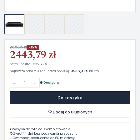
2875,05 zł
−15%
2443,79 zł
netto · brutto 3005,86 zł
Najniższa cena z 30 dni przed obniżką:
3536,31 zł
brutto
−
+
● Dostępny
Do koszyka
♡ Dodaj do ulubionych
◐
Wysyłka do 24h od skompletowania.
↻
Zwrot 14 dni bez podawania przyczyny
✓
Gwarancja producenta do 60 miesięcy