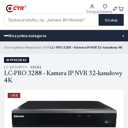
Zaloguj
Ulubione
Szukaj
Wszystkie kategorie
▾
Strona główna
›
Rejestratory NVR
›
LC-PRO 3288 - Kamera IP NVR 32-kanałowy 4K
WYPRZEDAŻ
LC SECURITY ·
10101
LC-PRO 3288 - Kamera IP NVR 32-kanałowy
4K
−
15
%