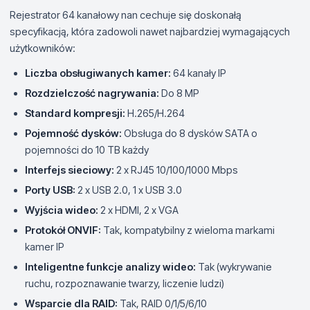
Rejestrator 64 kanałowy nan cechuje się doskonałą
specyfikacją, która zadowoli nawet najbardziej wymagających
użytkowników:
Liczba obsługiwanych kamer:
64 kanały IP
Rozdzielczość nagrywania:
Do 8 MP
Standard kompresji:
H.265/H.264
Pojemność dysków:
Obsługa do 8 dysków SATA o
pojemności do 10 TB każdy
Interfejs sieciowy:
2 x RJ45 10/100/1000 Mbps
Porty USB:
2 x USB 2.0, 1 x USB 3.0
Wyjścia wideo:
2 x HDMI, 2 x VGA
Protokół ONVIF:
Tak, kompatybilny z wieloma markami
kamer IP
Inteligentne funkcje analizy wideo:
Tak (wykrywanie
ruchu, rozpoznawanie twarzy, liczenie ludzi)
Wsparcie dla RAID:
Tak, RAID 0/1/5/6/10