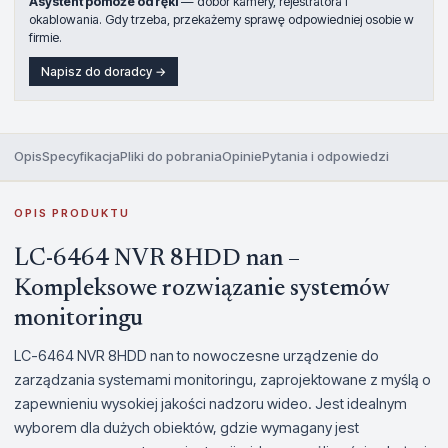
Asystent pomoże od ręki
— dobór kamery, rejestratora i
okablowania. Gdy trzeba, przekażemy sprawę odpowiedniej osobie w
firmie.
Napisz do doradcy →
Opis
Specyfikacja
Pliki do pobrania
Opinie
Pytania i odpowiedzi
OPIS PRODUKTU
LC-6464 NVR 8HDD nan –
Kompleksowe rozwiązanie systemów
monitoringu
LC-6464 NVR 8HDD nan to nowoczesne urządzenie do
zarządzania systemami monitoringu, zaprojektowane z myślą o
zapewnieniu wysokiej jakości nadzoru wideo. Jest idealnym
wyborem dla dużych obiektów, gdzie wymagany jest