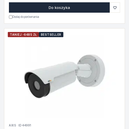
♡
Do koszyka
Dodaj do porównania
TANIEJ -6485 ZŁ
BESTSELLER
AXIS · ID 44991