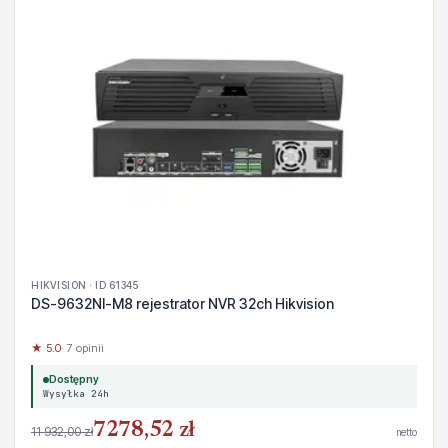
HIKVISION · ID 61345
DS-9632NI-M8 rejestrator NVR 32ch Hikvision
★ 5.0
· 7 opinii
Dostępny
Wysyłka 24h
7278,52 zł
11 932,00 zł
netto