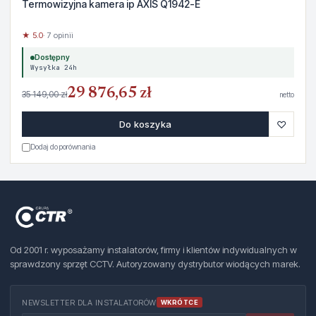
Termowizyjna kamera ip AXIS Q1942-E
★ 5.0
· 7 opinii
Dostępny
Wysyłka 24h
29 876,65 zł
35 149,00 zł
netto
♡
Do koszyka
Dodaj do porównania
Od 2001 r. wyposażamy instalatorów, firmy i klientów indywidualnych w
sprawdzony sprzęt CCTV. Autoryzowany dystrybutor wiodących marek.
NEWSLETTER DLA INSTALATORÓW
WKRÓTCE